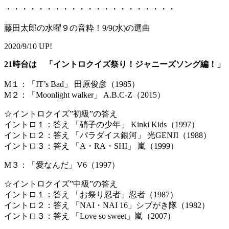
・・・・・・・・・・・・・・・・・・・・・
藤田太郎の水曜９の音粋！9/9(水)の選曲
2020/9/10 UP!
21時台は 「イントロクイズ祭り！ジャニーズソング編！」
M１：「IT’s Bad」 田原俊彦（1985）
M２：「Moonlight walker」 A.B.C-Z（2015）
☆イントロクイズ”初級”の答え
イントロ１：答え 「硝子の少年」 Kinki Kids（1997）
イントロ２：答え 「パラダイス銀河」 光GENJI（1988）
イントロ３：答え 「A・RA・SHI」 嵐（1999）
M３：「愛なんだ」V6（1997）
☆イントロクイズ”中級”の答え
イントロ１：答え 「お祭り忍者」忍者（1987）
イントロ２：答え 「NAI・NAI 16」シブがき隊（1982）
イントロ３：答え 「Love so sweet」嵐（2007）