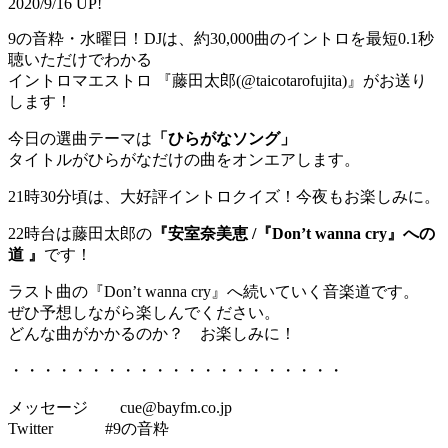
2020/9/16 UP!
9の音粋・水曜日！DJは、約30,000曲のイントロを最短0.1秒
聴いただけでわかる
イントロマエストロ 『藤田太郎(@taicotarofujita)』がお送り
します！
今日の選曲テーマは
「ひらがなソング」
タイトルがひらがなだけの曲をオンエアします。
21時30分頃は、大好評イントロクイズ！今夜もお楽しみに。
22時台は藤田太郎の
『安室奈美恵 /『Don’t wanna cry』への
道 』
です！
ラスト曲の『Don’t wanna cry』へ続いていく音楽道です。
ぜひ予想しながら楽しんでください。
どんな曲がかかるのか？ お楽しみに！
・・・・・・・・・・・・・・・・・・・・・
メッセージ cue@bayfm.co.jp
Twitter #9の音粋