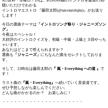
9の音粋・水曜日！DJは、約30,000曲のイントロを最短0.1秒
聴いただけでわかる
イントロマエストロ 『藤田太郎(@taicotarofujita)』がお送り
します！
今日の選曲テーマは
「イントロソング祭り・ジャニーズソン
グ」
今夜はスペシャル！
大好評のイントロクイズを、初級・中級・上級と３回やっち
ゃいます。
あなたはどこまで答えられますか？
選曲も
「ジャニーズ」
にちなんだ曲をセレクトしておりま
す。
そして、22時台は藤田太郎の
『 嵐・Everything への道 』
で
す！
ラスト曲の
『嵐・Everything』
へ続いていく音楽道です。
ぜひ予想しながら楽しんでください。
どんな曲がかかるのか？ お楽しみに！
・・・・・・・・・・・・・・・・・・・・・