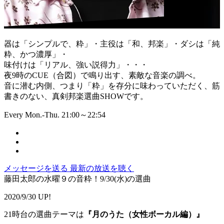
器は「シンプルで、粋」・主役は「和、邦楽」・ダシは「純
粋、かつ濃厚」・
味付けは「リアル、強い説得力」・・・
夜9時のCUE（合図）で鳴り出す、素敵な音楽の調べ。
音に潜む内側、つまり「粋」を存分に味わっていただく、筋
書きのない、真剣邦楽選曲SHOWです。
Every Mon.-Thu. 21:00～22:54
メッセージを送る
最新の放送を聴く
藤田太郎の水曜９の音粋！9/30(水)の選曲
2020/9/30 UP!
21時台の選曲テーマは
『月のうた（女性ボーカル編）』