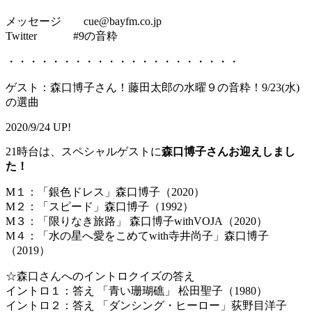
メッセージ cue@bayfm.co.jp
Twitter #9の音粋
・・・・・・・・・・・・・・・・・・・・・
ゲスト：森口博子さん！藤田太郎の水曜９の音粋！9/23(水)
の選曲
2020/9/24 UP!
21時台は、スペシャルゲストに
森口博子さんお迎えしまし
た！
M１：「銀色ドレス」森口博子（2020）
M２：「スピード」森口博子（1992）
M３：「限りなき旅路」 森口博子withVOJA（2020）
M４：「水の星へ愛をこめてwith寺井尚子」森口博子
（2019）
☆森口さんへのイントロクイズの答え
イントロ１：答え 「青い珊瑚礁」 松田聖子（1980）
イントロ２：答え 「ダンシング・ヒーロー」荻野目洋子