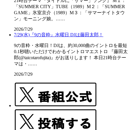
21時台テーマ『タイトルに「サマー」ソング』 M１：
「SUMMER CITY」TUBE（1989）M２：「SUMMER
GAME」氷室京介（1989）M３：「サマーナイトタウ
ン」モーニング娘。……
2026/7/29
7/29(水)『9の音粋』水曜日 DJは藤田太郎！
9の音粋・水曜日！DJは、約30,000曲のイントロを最短
0.1秒聴いただけでわかるイントロマエストロ 『藤田太
郎(@taicotarofujita)』がお送りします！ 本日21時台テー
マは・……
2026/7/29