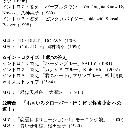
ッツ（1996）
イントロ２：答え 「パープルタウン ～You Oughta Know By
Now～」八神純子（1980）
イントロ３：答え 「ピンク スパイダー」hide with Spread
Beaver（1998）
M４：「B・BLUE」BOφWY（1986）
M５：「Out of Blue」岡村靖幸（1990）
☆イントロクイズ”上級”の答え
イントロ１：答え 「バージンブルー」SALLY（1984）
イントロ２：答え 「カナシミ ブルー」KinKi Kids（2002）
イントロ３：答え 「君のハートはマリンブルー」杉山清貴
＆オメガトライブ（1984）
M６：「君は天然色」 大瀧詠一（1981）
22時台 「ももいろクローバー・行くぜっ!怪盗少女 への
道！」
M７：「恋愛レボリューション21」モーニング娘。（2000）
M８：「青い珊瑚礁」松田聖子（1980）