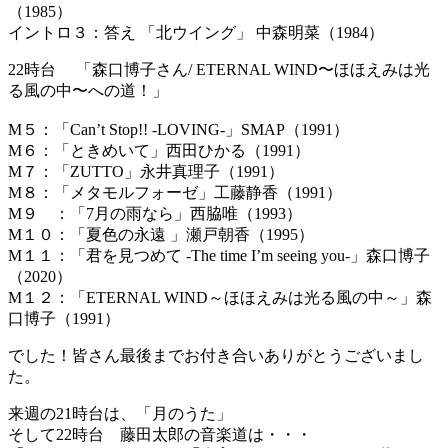
（1985）
イントロ３：答え 「北ウイング」 中森明菜（1984）
22時台 「森口博子さん/ ETERNAL WIND〜ほほえみは光
る風の中〜への道！」
M５：「Can’t Stop!! -LOVING-」SMAP（1991）
M６：「ときめいて」西田ひかる（1991）
M７：「ZUTTO」永井真理子（1991）
M８：「メタモルフォーゼ」工藤静香（1991）
M９ ：「7月の雨なら」西脇唯（1993）
M１０：「夏色の永遠 」瀬戸朝香（1995）
M１１：「君を見つめて -The time I’m seeing you-」森口博子
（2020）
M１２：「ETERNAL WIND～ほほえみは光る風の中～」森
口博子（1991）
でした！皆さん最後までお付き合いありがとうございまし
た。
来週の21時台は、「月のうた」
そして22時台 藤田太郎の音楽道は・・・