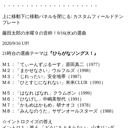
・・・・・・・・・・・・・・・・・・・・・
上に移動下に移動パネルを閉じる: カスタムフィールドテン
プレート
藤田太郎の水曜９の音粋！9/16(水)の選曲
2020/9/16 UP!
21時台の選曲テーマは
『ひらがなソングス！』
M１：「てぃーんずぶるーす」原田真二（1977）
M２：「まかせなさい」ウルフルズ（1998）
M３：「じれったい」安全地帯（1987）
M４：「ひとすじになれない」米米CLUB（1991）
M５：「はなれ ばなれ」クラムボン（1999）
M６：「ひなげし」中嶋美智代（1991）
M７：「かもめはかもめ」研ナオコ（1978）
M８：「みんなのうた」サザンオールスターズ（1988）
☆イントロクイズの答え
イントロ１：答え 「どうにもとまらない」 山本リンダ