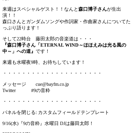
来週はスペシャルゲスト！！なんと
森口博子さん
が生出
演！！
森口さんとガンダムソングや作詞家・作曲家さんについてた
っぷり語ります！
そして22時台 藤田太郎の音楽道は・・・
『森口博子さん「ETERNAL WIND～ほほえみは光る風の
中～」への道』
です！
来週も水曜夜9時、お待ちしています！
・・・・・・・・・・・・・・・・・・・・・
メッセージ cue@bayfm.co.jp
Twitter #9の音粋
・・・・・・・・・・・・・・・・・・・・・
パネルを閉じる: カスタムフィールドテンプレート
9/16(水)『9の音粋』水曜日 DJは藤田太郎！