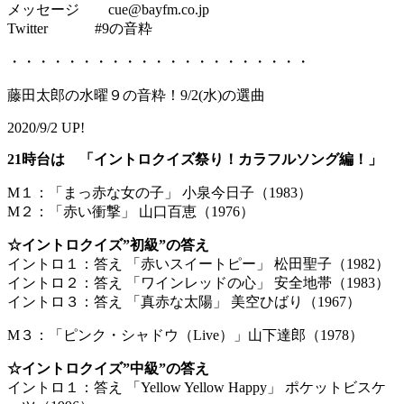
メッセージ cue@bayfm.co.jp
Twitter #9の音粋
・・・・・・・・・・・・・・・・・・・・・
藤田太郎の水曜９の音粋！9/2(水)の選曲
2020/9/2 UP!
21時台は 「イントロクイズ祭り！カラフルソング編！」
M１：「まっ赤な女の子」 小泉今日子（1983）
M２：「赤い衝撃」 山口百恵（1976）
☆イントロクイズ”初級”の答え
イントロ１：答え 「赤いスイートピー」 松田聖子（1982）
イントロ２：答え 「ワインレッドの心」 安全地帯（1983）
イントロ３：答え 「真赤な太陽」 美空ひばり（1967）
M３：「ピンク・シャドウ（Live）」山下達郎（1978）
☆イントロクイズ”中級”の答え
イントロ１：答え 「Yellow Yellow Happy」 ポケットビスケ