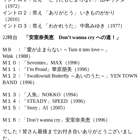
（1972）
イントロ２：答え 「ありがとう」 いきものがかり
（2010）
イントロ３：答え 「わかれうた」 中島みゆき（1977）
22時台
「安室奈美恵 Don’t wanna cry への道！」
M９ ：「愛が止まらない ～Turn it into love～」
Wink（1988）
M１０：「Seventies」MAX（1996）
M１１：「I’m Proud」華原朋美（1996）
M１２：「Swallowtail Butterfly ～あいのうた～」YEN TOWN
BAND（1996）
M１３：「人魚」NOKKO（1994）
M１４：「STEADY」SPEED（1996）
M１５：「Story」AI（2005）
M１６：「Don’t wanna cry」安室奈美恵（1996）
でした！皆さん最後までお付き合いありがとうございまし
た。