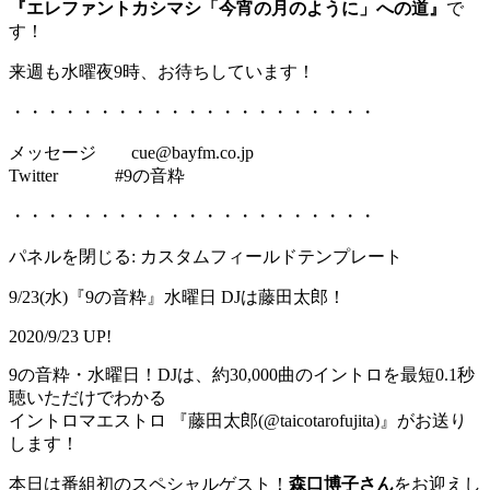
『エレファントカシマシ「今宵の月のように」への道』
で
す！
来週も水曜夜9時、お待ちしています！
・・・・・・・・・・・・・・・・・・・・・
メッセージ cue@bayfm.co.jp
Twitter #9の音粋
・・・・・・・・・・・・・・・・・・・・・
パネルを閉じる: カスタムフィールドテンプレート
9/23(水)『9の音粋』水曜日 DJは藤田太郎！
2020/9/23 UP!
9の音粋・水曜日！DJは、約30,000曲のイントロを最短0.1秒
聴いただけでわかる
イントロマエストロ 『藤田太郎(@taicotarofujita)』がお送り
します！
本日は番組初のスペシャルゲスト！
森口博子さん
をお迎えし