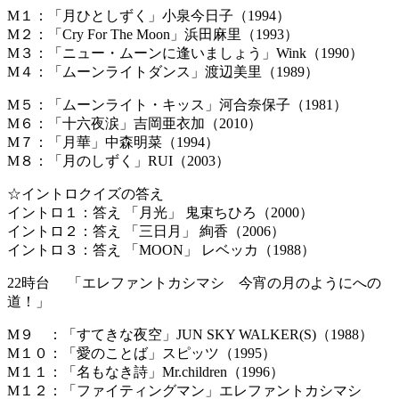
M１：「月ひとしずく」小泉今日子（1994）
M２：「Cry For The Moon」浜田麻里（1993）
M３：「ニュー・ムーンに逢いましょう」Wink（1990）
M４：「ムーンライトダンス」渡辺美里（1989）
M５：「ムーンライト・キッス」河合奈保子（1981）
M６：「十六夜涙」吉岡亜衣加（2010）
M７：「月華」中森明菜（1994）
M８：「月のしずく」RUI（2003）
☆イントロクイズの答え
イントロ１：答え 「月光」 鬼束ちひろ（2000）
イントロ２：答え 「三日月」 絢香（2006）
イントロ３：答え 「MOON」 レベッカ（1988）
22時台 「エレファントカシマシ 今宵の月のようにへの
道！」
M９ ：「すてきな夜空」JUN SKY WALKER(S)（1988）
M１０：「愛のことば」スピッツ（1995）
M１１：「名もなき詩」Mr.children（1996）
M１２：「ファイティングマン」エレファントカシマシ