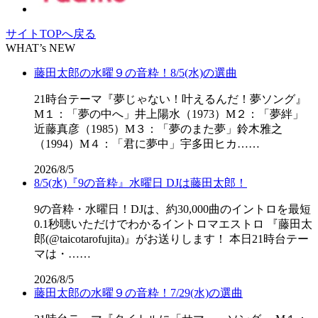
サイトTOPへ戻る
WHAT’s NEW
藤田太郎の水曜９の音粋！8/5(水)の選曲
21時台テーマ『夢じゃない！叶えるんだ！夢ソング』
M１：「夢の中へ」井上陽水（1973）M２：「夢絆」
近藤真彦（1985）M３：「夢のまた夢」鈴木雅之
（1994）M４：「君に夢中」宇多田ヒカ……
2026/8/5
8/5(水)『9の音粋』水曜日 DJは藤田太郎！
9の音粋・水曜日！DJは、約30,000曲のイントロを最短
0.1秒聴いただけでわかるイントロマエストロ 『藤田太
郎(@taicotarofujita)』がお送りします！ 本日21時台テー
マは・……
2026/8/5
藤田太郎の水曜９の音粋！7/29(水)の選曲