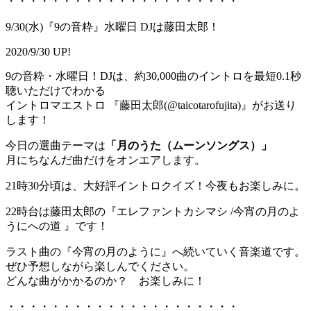
・・・・・・・・・・・・・・・・・・・・・
9/30(水)『9の音粋』水曜日 DJは藤田太郎！
2020/9/30 UP!
9の音粋・水曜日！DJは、約30,000曲のイントロを最短0.1秒
聴いただけでわかる
イントロマエストロ 『藤田太郎(@taicotarofujita)』がお送り
します！
今日の選曲テーマは
「月のうた（ムーンソングス）」
月にちなんだ曲だけをオンエアします。
21時30分頃は、大好評イントロクイズ！今夜もお楽しみに。
22時台は藤田太郎の『エレファントカシマシ /今宵の月のよ
うにへの道 』です！
ラスト曲の『今宵の月のように』へ続いていく音楽道です。
ぜひ予想しながら楽しんでください。
どんな曲がかかるのか？ お楽しみに！
・・・・・・・・・・・・・・・・・・・・・