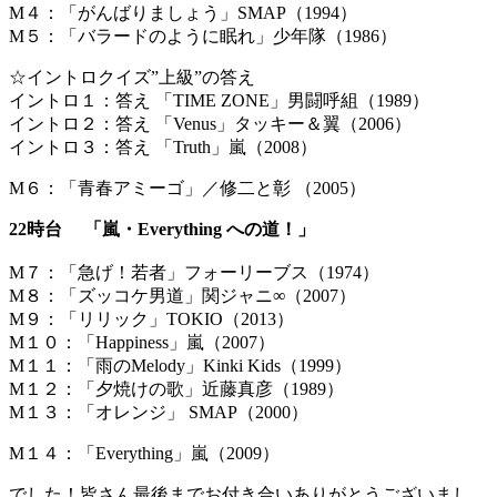
M４：「がんばりましょう」SMAP（1994）
M５：「バラードのように眠れ」少年隊（1986）
☆イントロクイズ”上級”の答え
イントロ１：答え 「TIME ZONE」男闘呼組（1989）
イントロ２：答え 「Venus」タッキー＆翼（2006）
イントロ３：答え 「Truth」嵐（2008）
M６：「青春アミーゴ」／修二と彰 （2005）
22時台 「嵐・Everything への道！」
M７：「急げ！若者」フォーリーブス（1974）
M８：「ズッコケ男道」関ジャニ∞（2007）
M９：「リリック」TOKIO（2013）
M１０：「Happiness」嵐（2007）
M１１：「雨のMelody」Kinki Kids（1999）
M１２：「夕焼けの歌」近藤真彦（1989）
M１３：「オレンジ」 SMAP（2000）
M１４：「Everything」嵐（2009）
でした！皆さん最後までお付き合いありがとうございまし