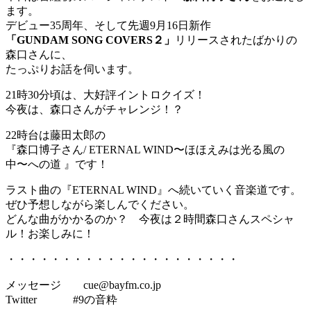
ます。
デビュー35周年、そして先週9月16日新作
「GUNDAM SONG COVERS２」
リリースされたばかりの
森口さんに、
たっぷりお話を伺います。
21時30分頃は、大好評イントロクイズ！
今夜は、森口さんがチャレンジ！？
22時台は藤田太郎の
『森口博子さん/ ETERNAL WIND〜ほほえみは光る風の
中〜への道 』です！
ラスト曲の『ETERNAL WIND』へ続いていく音楽道です。
ぜひ予想しながら楽しんでください。
どんな曲がかかるのか？ 今夜は２時間森口さんスペシャ
ル！お楽しみに！
・・・・・・・・・・・・・・・・・・・・・
メッセージ cue@bayfm.co.jp
Twitter #9の音粋