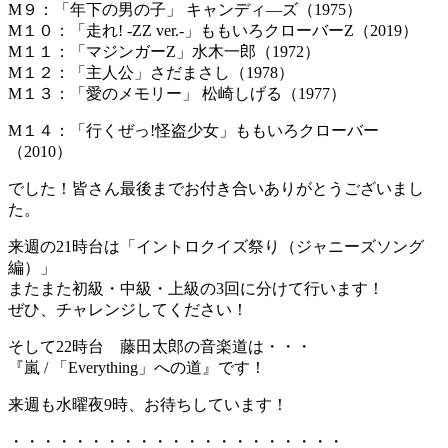
M９：「年下の男の子」 キャンディ―ズ（1975）
M１０：「走れ! -ZZ ver.-」ももいろクローバーZ（2019）
M１１：「マジンガーZ」水木一郎（1972）
M１２：「主人公」さだまさし（1978）
M１３：「愛のメモリー」 松崎しげる（1977）
M１４：「行くぜっ!怪盗少女」ももいろクローバー
（2010）
でした！皆さん最後までお付き合いありがとうございまし
た。
来週の21時台は「イントロクイズ祭り（ジャニーズソング
編）」
またまた初級・中級・上級の3回に分けて行います！
ぜひ、チャレンジしてください！
そして22時台 藤田太郎の音楽道は・・・
『嵐 / 「Everything」への道』です！
来週も水曜夜9時、お待ちしています！
・・・・・・・・・・・・・・・・・・・・・