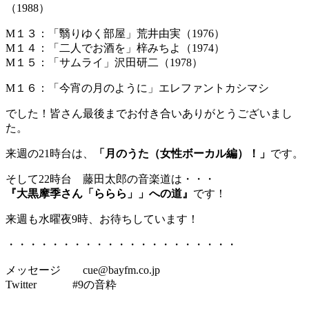
（1988）
M１３：「翳りゆく部屋」荒井由実（1976）
M１４：「二人でお酒を」梓みちよ（1974）
M１５：「サムライ」沢田研二（1978）
M１６：「今宵の月のように」エレファントカシマシ
でした！皆さん最後までお付き合いありがとうございまし
た。
来週の21時台は、
「月のうた（女性ボーカル編）！」
です。
そして22時台 藤田太郎の音楽道は・・・
『大黒摩季さん「ららら」」への道』
です！
来週も水曜夜9時、お待ちしています！
・・・・・・・・・・・・・・・・・・・・・
メッセージ cue@bayfm.co.jp
Twitter #9の音粋