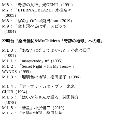
M６：「奇跡の女神」光GENJI （1991）
M７：「ETERNAL BLAZE」水樹奈々
（2005）
M８：「宿命」Official髭男dism（2019）
M９：「空も飛べるはず」スピッツ
（1994）
22時台『桑田佳祐&Mr.Children「奇跡の地球」への道』
M１０：「あなたに会えてよかった」小泉今日子
（1991）
M１１：「masquerade」trf（1995）
M１２：「Secret Night ～It’s My Treat～」
WANDS（1995）
M１３：「瑠璃色の地球」松田聖子（1986）
M１４：「ア・ブラ・カダ・ブラ」米米
CLUB（1994）
M１５：「はいからさんが通る」関田昇介
（1978）
M１６：「彗星」小沢健二（2019）
M１７：「奇跡の地球」桑田佳祐