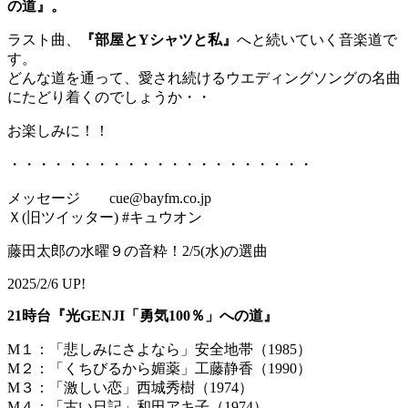
の道』。
ラスト曲、
『部屋とYシャツと私』
へと続いていく音楽道で
す。
どんな道を通って、愛され続けるウエディングソングの名曲
にたどり着くのでしょうか・・
お楽しみに！！
・・・・・・・・・・・・・・・・・・・・・
メッセージ cue@bayfm.co.jp
Ｘ(旧ツイッター) #キュウオン
藤田太郎の水曜９の音粋！2/5(水)の選曲
2025/2/6 UP!
21時台『光GENJI「勇気100％」への道』
M１：「悲しみにさよなら」安全地帯（1985）
M２：「くちびるから媚薬」工藤静香（1990）
M３：「激しい恋」西城秀樹（1974）
M４：「古い日記」和田アキ子（1974）