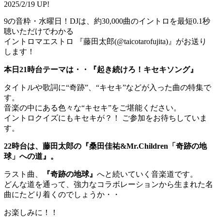
2025/2/19 UP!
9の音粋・水曜日！DJは、約30,000曲のイントロを最短0.1秒
聴いただけでわかる
イントロマエストロ 『藤田太郎(@taicotarofujita)』がお送り
します！
本日21時台テーマは・・『起き続けろ！キセキソング』
タイトルや歌詞に“奇跡”、“キセキ”などが入った曲の特集で
す。
音楽の中にある色々な“キセキ”をご堪能ください。
イントロクイズにもキセキが？！ ご参加をお待ちしていま
す。
22時台は、藤田太郎の『桑田佳祐&Mr.Children「奇跡の地
球」への道』。
ラスト曲、
『奇跡の地球』
へと続いていく音楽道です。
どんな道を通って、強力なコラボレーションから生まれた名
曲にたどり着くのでしょうか・・
お楽しみに！！