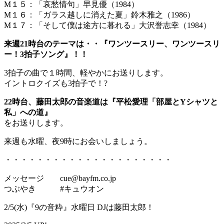
M１５：「哀愁情句」早見優（1984）
M１６：「ガラス越しに消えた夏」鈴木雅之（1986）
M１７：「そして僕は途方に暮れる」大沢誉志幸（1984）
来週21時台のテーマは・・『ワンツースリー、ワンツースリ
ー！3拍子ソング』！！
3拍子の曲で１時間、軽やかにお送りします。
イントロクイズも3拍子で！?
22時台、藤田太郎の音楽道は『平松愛理「部屋とYシャツと
私」への道』
をお送りします。
来週も水曜、夜9時にお会いしましょう。
・・・・・・・・・・・・・・・・・・・・・
メッセージ cue@bayfm.co.jp
つぶやき #キュウオン
2/5(水)『9の音粋』水曜日 DJは藤田太郎！