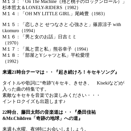
M１３：「On The Machine（翔と桃子のロックンロール）」
杉本哲太＆LONELY-RIDERS（1982）
M１４：「OH MY LITTLE GIRL」尾崎豊（1983）
M１５：「恋しさと せつなさと 心強さと」篠原涼子 with
t.komuro（1994）
M１６：「男と女のお話」日吉ミミ
（1970）
M１７：「風と雲と私」熊谷幸子（1994）
M１８：「部屋とYシャツと私」平松愛理
（1992）
来週21時台テーマは・・『起き続けろ！キセキソング』
タイトルや歌詞に“奇跡”(キセキ、きせき、 Kisekiなど)が
入った曲の特集です。
素敵なキセキを音楽でお楽しみください・・・
イントロクイズも出題します♪
22時台、藤田太郎の音楽道は・・『桑田佳祐
&Mr.Children「奇跡の地球」への道』
来週も水曜、夜9時にお会いしましょう。