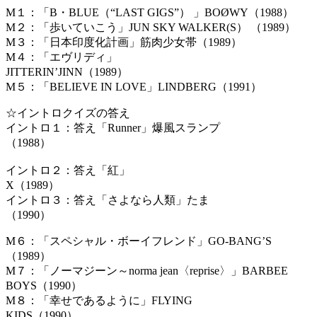
M１：「B・BLUE（“LAST GIGS”） 」BOØWY（1988）
M２：「歩いていこう」JUN SKY WALKER(S） （1989）
M３：「日本印度化計画」筋肉少女帯（1989）
M４：「エヴリディ」
JITTERIN’JINN（1989）
M５：「BELIEVE IN LOVE」LINDBERG（1991）
☆イントロクイズの答え
イントロ１：答え「Runner」爆風スランプ
（1
イントロ２：答え「紅」
X（1
イントロ３：答え「さよなら人類」たま
（19
M６：「スペシャル・ボーイフレンド」GO-BANG’S
（1989）
M７：「ノーマジーン～norma jean〈reprise〉」BARBEE
BOYS（1990）
M８：「幸せであるように」FLYING
KIDS（1990）