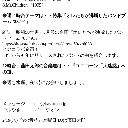
&Mr.Children（1995）
来週21時台テーマは・・特集『オレたちが沸騰したバンドブ
ーム ’88-’91』
雑誌「昭和50年男」3月号の企画『オレたちが沸騰したバン
ドブーム ’88-’91』
https://showa-club.com/products/showa50-vol033
とのコラボ企画！！
88年から91年にリリースされたバンドの曲を紹介します。
22時台、藤田太郎の音楽道は・・『ユニコーン「大迷惑」へ
の道』
来週も水曜、夜9時にお会いしましょう。
・・・・・・・・・・・・・・・・・・・・・
メッセージ cue@bayfm.co.jp
つぶやき #キュウオン
2/19(水)『9の音粋』水曜日 DJは藤田太郎！