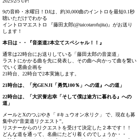
2025/2/5 UP!
9の音粋・水曜日！DJは、約30,000曲のイントロを最短0.1秒
聴いただけでわかる
イントロマエストロ 『藤田太郎(@taicotarofujita)』がお送り
します！
本日は・・『音楽道2本立てスペシャル！！』
通常は22時台にお送りしている「藤田太郎の音楽道」
ラストにかかる曲を先に発表し、その曲へ向かって曲を繋い
でいく選曲企画を
21時台、22時台で2本実施します。
21時台は、「光GENJI「勇気100％」への道』への道」
22時台は、「大沢誉志幸「そして僕は途方に暮れる』への
道」
メールとXのつぶやき「 #キュウオン水リク」 で、現在も募
集中の“音楽道リクエスト”。
リスナーからのリクエストを受けて決定した２本です！！
どんな道を通って、名曲にたどり着くのでしょうか・・