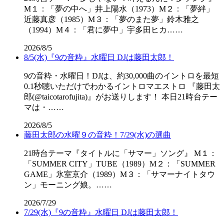
M１：「夢の中へ」井上陽水（1973）M２：「夢絆」
近藤真彦（1985）M３：「夢のまた夢」鈴木雅之
（1994）M４：「君に夢中」宇多田ヒカ……
2026/8/5
8/5(水)『9の音粋』水曜日 DJは藤田太郎！
9の音粋・水曜日！DJは、約30,000曲のイントロを最短
0.1秒聴いただけでわかるイントロマエストロ 『藤田太
郎(@taicotarofujita)』がお送りします！ 本日21時台テー
マは・……
2026/8/5
藤田太郎の水曜９の音粋！7/29(水)の選曲
21時台テーマ『タイトルに「サマー」ソング』 M１：
「SUMMER CITY」TUBE（1989）M２：「SUMMER
GAME」氷室京介（1989）M３：「サマーナイトタウ
ン」モーニング娘。……
2026/7/29
7/29(水)『9の音粋』水曜日 DJは藤田太郎！