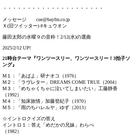
・・・・・・・・・・・・・・・・・・・・・
メッセージ cue@bayfm.co.jp
Ｘ(旧ツイッター) #キュウオン
藤田太郎の水曜９の音粋！2/12(水)の選曲
2025/2/12 UP!
21時台テーマ『ワンツースリー、ワンツースリー！3拍子ソ
ング』
M１：「あばよ」研ナオコ（1976）
M２：「ラヴレター」DREAMS COME TRUE（2004）
M３：「めちゃくちゃに泣いてしまいたい」工藤静香
（1992）
M４：「知床旅情」加藤登紀子（1970）
M５：「雨のちハレルヤ」ゆず（2013）
☆イントロクイズの答え
イントロ１：答え「めだかの兄妹」わらべ
（198