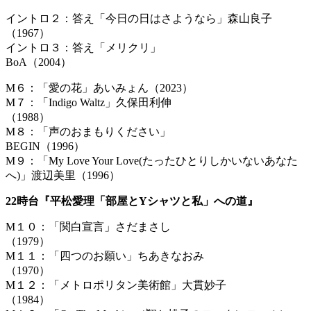
イントロ２：答え「今日の日はさようなら」森山良子
（196
イントロ３：答え「メリクリ」
BoA（20
M６：「愛の花」あいみょん（2023）
M７：「Indigo Waltz」久保田利伸
（1988）
M８：「声のおまもりください」
BEGIN（1996）
M９：「My Love Your Love(たったひとりしかいないあなた
へ)」渡辺美里（1996）
22時台『平松愛理「部屋とYシャツと私」への道』
M１０：「関白宣言」さだまさし
（1979）
M１１：「四つのお願い」ちあきなおみ
（1970）
M１２：「メトロポリタン美術館」大貫妙子
（1984）