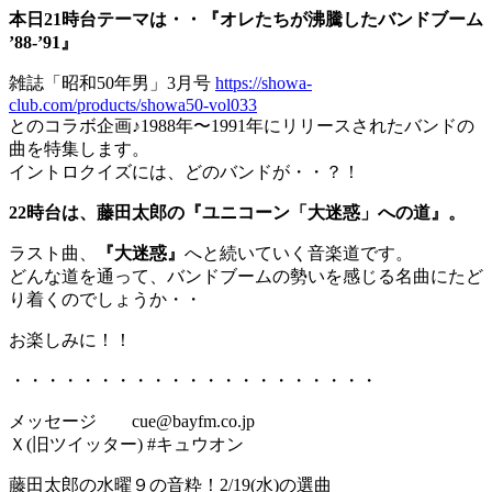
本日21時台テーマは・・『オレたちが沸騰したバンドブーム
’88-’91』
雑誌「昭和50年男」3月号
https://showa-
club.com/products/showa50-vol033
とのコラボ企画♪1988年〜1991年にリリースされたバンドの
曲を特集します。
イントロクイズには、どのバンドが・・？！
22時台は、藤田太郎の『ユニコーン「大迷惑」への道』。
ラスト曲、
『大迷惑』
へと続いていく音楽道です。
どんな道を通って、バンドブームの勢いを感じる名曲にたど
り着くのでしょうか・・
お楽しみに！！
・・・・・・・・・・・・・・・・・・・・・
メッセージ cue@bayfm.co.jp
Ｘ(旧ツイッター) #キュウオン
藤田太郎の水曜９の音粋！2/19(水)の選曲