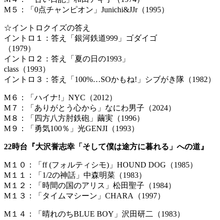
M５：「0点チャンピオン」Junichi&JJr（1995）
☆イントロクイズの答え
イントロ１：答え「銀河鉄道999」ゴダイゴ
（1979）
イントロ２：答え「夏の日の1993」
class（1993）
イントロ３：答え「100%…SOかもね!」シブがき隊（1982）
M６：「ハイナ!」NYC（2012）
M７：「ありがとう心から」なにわ男子（2024）
M８：「四方八方肘鉄砲」繭実（1996）
M９：「勇気100％」光GENJI（1993）
22時台『大沢誉志幸「そして僕は途方に暮れる」への道』
M１０：「ff (フォルティシモ)」HOUND DOG（1985）
M１１：「1/2の神話」中森明菜（1983）
M１２：「時間の国のアリス」松田聖子（1984）
M１３：「タイムマシーン」CHARA（1997）
M１４：「晴れのちBLUE BOY」沢田研二（1983）