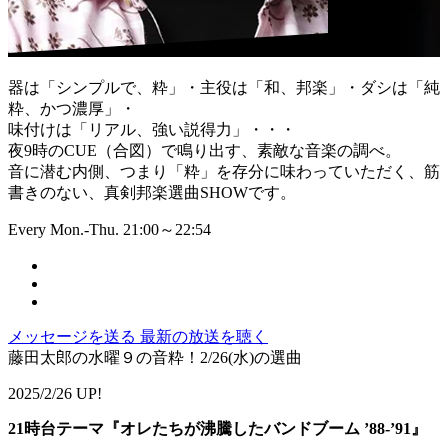
器は「シンプルで、粋」・主役は「和、邦楽」・ダシは「純
粋、かつ濃厚」・
味付けは「リアル、強い説得力」・・・
夜9時のCUE（合図）で鳴り出す、素敵な音楽の調べ。
音に潜む内側、つまり「粋」を存分に味わっていただく、筋
書きのない、真剣邦楽選曲SHOWです。
Every Mon.-Thu. 21:00～22:54
メッセージを送る
最新の放送を聴く
藤田太郎の水曜９の音粋！2/26(水)の選曲
2025/2/26 UP!
21時台テーマ『オレたちが沸騰したバンドブーム ’88-’91』