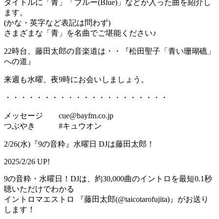
タイトルに「青」「ブルー(Blue)」などが入った曲を紹介し
ます。
(かな・英字など表記は問わず)
さまざまな「青」を名曲でご堪能ください♪
22時台、藤田太郎の音楽道は・・『松田聖子「青い珊瑚礁」
への道』
来週も水曜、夜9時にお会いしましょう。
・・・・・・・・・・・・・・・・・・・・・
メッセージ cue@bayfm.co.jp
つぶやき #キュウオン
2/26(水)『9の音粋』水曜日 DJは藤田太郎！
2025/2/26 UP!
9の音粋・水曜日！DJは、約30,000曲のイントロを最短0.1秒
聴いただけでわかる
イントロマエストロ 『藤田太郎(@taicotarofujita)』がお送り
します！