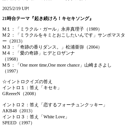
2025/2/19 UP!
21時台テーマ『起き続けろ！キセキソング』
M１：「ミラクル・ガール」永井真理子（1989）
M２：「ミラクルをキミとおこしたいんです」サンボマスタ
ー（2013）
M３：「奇跡の香りダンス。」松浦亜弥（2004）
M４：「愛の奇跡」ヒデとロザンナ
（1968）
M５：「One more time,One more chance」山崎まさよし
（1997）
☆イントロクイズの答え
イントロ１：答え「キセキ」
GReee
イントロ２：答え「恋するフォーチュンクッキー」
AKB48（
イントロ３：答え「White Love」
SPEED（