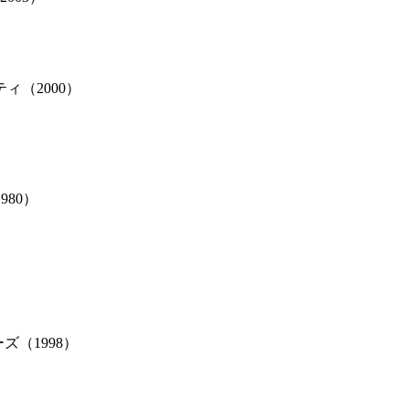
（2000）
80）
（1998）