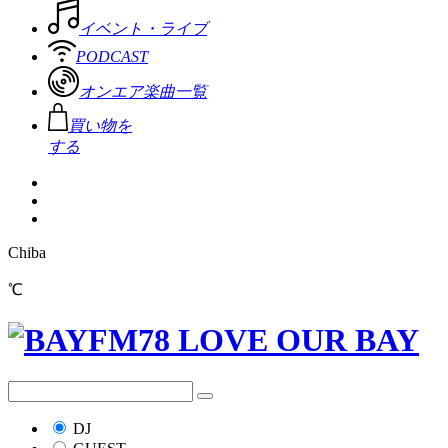
イベント・ライブ
PODCAST
オンエア楽曲一覧
買い物を
する
Chiba
℃
DJ