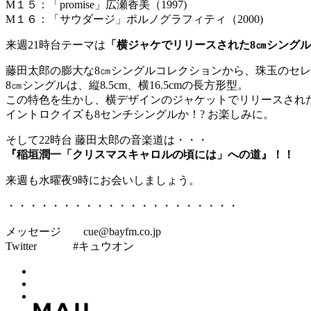
M１５：「promise」広瀬香美（1997)
M１６：「サウダージ」ポルノグラフィティ（2000)
来週21時台テーマは
「横ジャケでリリースされた8㎝シング
藤田太郎の膨大な8㎝シングルコレクションから、珠玉のセレ
8㎝シングルは、縦8.5cm、横16.5cmの長方形型。
この特色を生かし、横デザインのジャケットでリリースされ
イントロクイズも8センチシングルか！? お楽しみに。
そして22時台 藤田太郎の音楽道は・・・
『稲垣潤一「クリスマスキャロルの頃には」への道』！！
来週も水曜夜9時にお会いしましょう。
・・・・・・・・・・・・・・・・・・・・・
メッセージ cue@bayfm.co.jp
Twitter #キュウオン