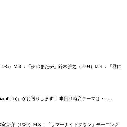
985）M３：「夢のまた夢」鈴木雅之（1994）M４：「君に
rofujita)』がお送りします！ 本日21時台テーマは・……
ME」氷室京介（1989）M３：「サマーナイトタウン」モーニング