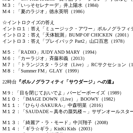
M３：「いっそセレナーデ」井上陽水（1984)
M４：「夏のラジオ」徳永英明（1986）
☆イントロクイズの答え
イントロ１：答え「ミュージック・アワー」ポルノグラフィティ
イントロ２：答え「天体観測」BUMP OF CHICKEN（2001）
イントロ３：答え「プレイバック Part2」山口百恵（1978）
M５：「RADIO」JUDY AND MARY（1994）
M６：「カーラジオ」斉藤和義（2013）
M７：「トランジスタ・ラジオ（Live）」RCサクセション（19
M８：「Summer FM」GLAY（1999）
22時台
『ポルノグラフィティ「サウダージ」への道』
M 9：「目を閉じておいでよ」バービーボーイズ（1989）
M１０：「IMAGE DOWN（Live）」BOOWY（1982）
M１１：「ひらり-SAKURA-」中森明菜（2016）
M１２：「SAUDADE～真冬の蜃気楼～」サザンオールスターズ
M１３：「綺麗ア・ラ・モード」中川翔子（2008)
M１４：「ギラ☆ギラ」KinKi Kids（2003）