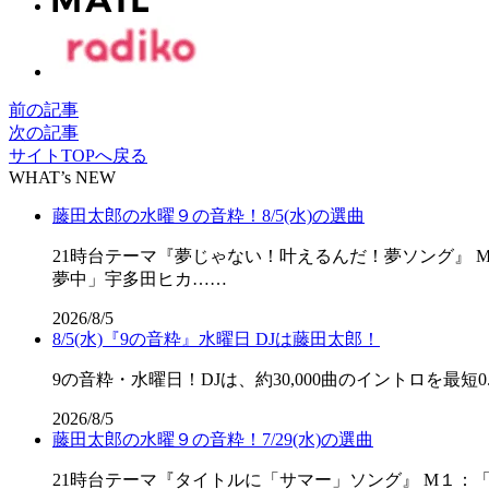
前の記事
次の記事
サイトTOPへ戻る
WHAT’s NEW
藤田太郎の水曜９の音粋！8/5(水)の選曲
21時台テーマ『夢じゃない！叶えるんだ！夢ソング』 M
夢中」宇多田ヒカ……
2026/8/5
8/5(水)『9の音粋』水曜日 DJは藤田太郎！
9の音粋・水曜日！DJは、約30,000曲のイントロを最短0.
2026/8/5
藤田太郎の水曜９の音粋！7/29(水)の選曲
21時台テーマ『タイトルに「サマー」ソング』 M１：「SU