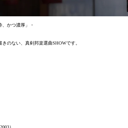
粋、かつ濃厚」・
きのない、真剣邦楽選曲SHOWです。
003）