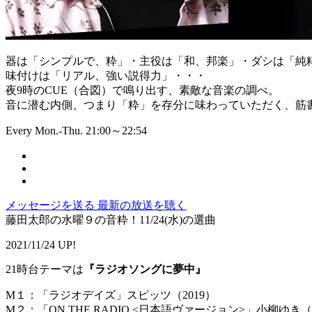
器は「シンプルで、粋」・主役は「和、邦楽」・ダシは「純
味付けは「リアル、強い説得力」・・・
夜9時のCUE（合図）で鳴り出す、素敵な音楽の調べ。
音に潜む内側、つまり「粋」を存分に味わっていただく、筋書
Every Mon.-Thu. 21:00～22:54
メッセージを送る
最新の放送を聴く
藤田太郎の水曜９の音粋！11/24(水)の選曲
2021/11/24 UP!
21時台テーマは
『ラジオソングに夢中』
M１：「ラジオデイズ」スピッツ（2019）
M２：「ON THE RADIO <日本語ヴァージョン>」小柳ゆき（2