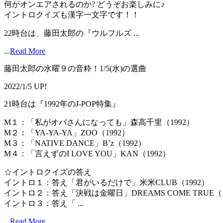
何がオンエアされるのか? どうぞお楽しみに♪
イントロクイズも漢字一文字です！！
22時台は、藤田太郎の『ウルフルズ ...
...
Read More
藤田太郎の水曜９の音粋！1/5(水)の選曲
2022/1/5 UP!
21時台は『1992年のJ-POP特集』
M１：「私がオバさんになっても」森高千里（1992）
M２：「YA-YA-YA」ZOO（1992）
M３：「NATIVE DANCE」B’z（1992）
M４：「言えずのI LOVE YOU」KAN（1992）
☆イントロクイズの答え
イントロ１：答え「君がいるだけで」米米CLUB（1992）
イントロ２：答え「決戦は金曜日」DREAMS COME TRUE（1
イントロ３：答え「 ...
...
Read More