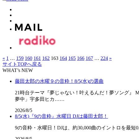
«
1
…
159
160
161
162
163
164
165
166
167
…
224
»
サイトTOPへ戻る
WHAT’s NEW
藤田太郎の水曜９の音粋！8/5(水)の選曲
21時台テーマ『夢じゃない！叶えるんだ！夢ソング』 M
夢中」宇多田ヒカ……
2026/8/5
8/5(水)『9の音粋』水曜日 DJは藤田太郎！
9の音粋・水曜日！DJは、約30,000曲のイントロを最短0.
2026/8/5