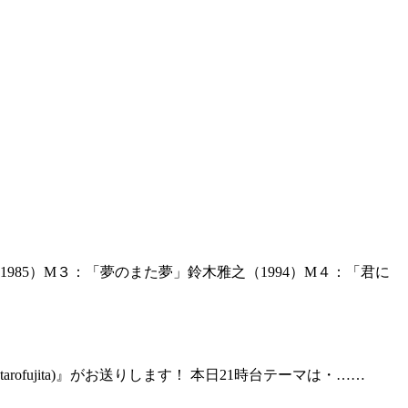
985）M３：「夢のまた夢」鈴木雅之（1994）M４：「君に
rofujita)』がお送りします！ 本日21時台テーマは・……