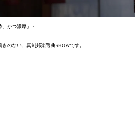
粋、かつ濃厚」・
きのない、真剣邦楽選曲SHOWです。