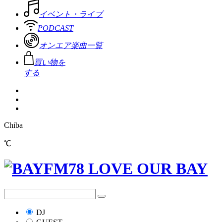
イベント・ライブ
PODCAST
オンエア楽曲一覧
買い物を
する
Chiba
℃
DJ