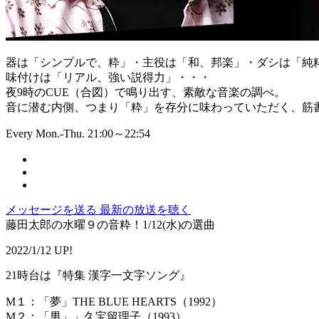
器は「シンプルで、粋」・主役は「和、邦楽」・ダシは「純
味付けは「リアル、強い説得力」・・・
夜9時のCUE（合図）で鳴り出す、素敵な音楽の調べ。
音に潜む内側、つまり「粋」を存分に味わっていただく、筋書
Every Mon.-Thu. 21:00～22:54
メッセージを送る
最新の放送を聴く
藤田太郎の水曜９の音粋！1/12(水)の選曲
2022/1/12 UP!
21時台は『特集 漢字一文字ソング』
M１：「夢」THE BLUE HEARTS（1992）
M２：「男」」久宝留理子（1993）