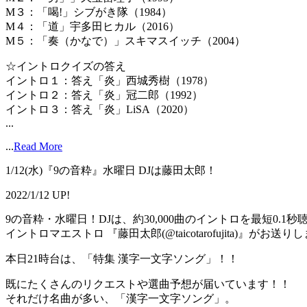
M３：「喝!」シブがき隊（1984）
M４：「道」宇多田ヒカル（2016）
M５：「奏（かなで）」スキマスイッチ（2004）
☆イントロクイズの答え
イントロ１：答え「炎」西城秀樹（1978）
イントロ２：答え「炎」冠二郎（1992）
イントロ３：答え「炎」LiSA（2020）
...
...
Read More
1/12(水)『9の音粋』水曜日 DJは藤田太郎！
2022/1/12 UP!
9の音粋・水曜日！DJは、約30,000曲のイントロを最短0.1
イントロマエストロ 『藤田太郎(@taicotarofujita)』がお送り
本日21時台は、「特集 漢字一文字ソング」！！
既にたくさんのリクエストや選曲予想が届いています！！
それだけ名曲が多い、「漢字一文字ソング」。