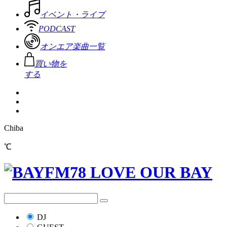
イベント・ライブ
PODCAST
オンエア楽曲一覧
買い物を
する
Chiba
℃
DJ