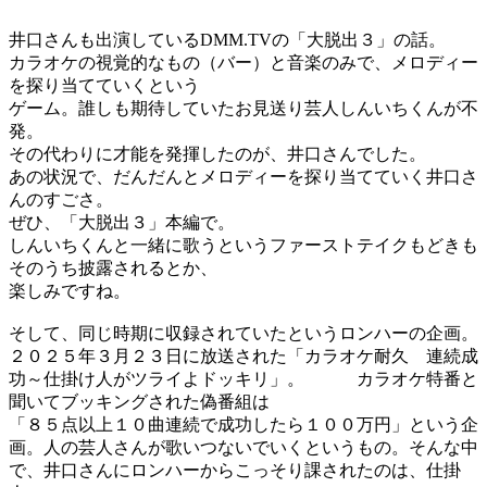
井口さんも出演しているDMM.TVの「大脱出３」の話。
カラオケの視覚的なもの（バー）と音楽のみで、メロディー
を探り当てていくという
ゲーム。誰しも期待していたお見送り芸人しんいちくんが不
発。
その代わりに才能を発揮したのが、井口さんでした。
あの状況で、だんだんとメロディーを探り当てていく井口さ
んのすごさ。
ぜひ、「大脱出３」本編で。
しんいちくんと一緒に歌うというファーストテイクもどきも
そのうち披露されるとか、
楽しみですね。
そして、同じ時期に収録されていたというロンハーの企画。
２０２５年３月２３日に放送された「カラオケ耐久 連続成
功～仕掛け人がツライよドッキリ」。 カラオケ特番と
聞いてブッキングされた偽番組は
「８５点以上１０曲連続で成功したら１００万円」という企
画。人の芸人さんが歌いつないでいくというもの。そんな中
で、井口さんにロンハーからこっそり課されたのは、仕掛