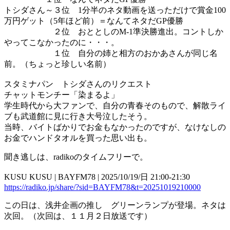
トシダさん～３位 1分半のネタ動画を送っただけで賞金100
万円ゲット（5年ほど前）＝なんてネタだGP優勝
２位 おととしのM-1準決勝進出。コントしか
やってこなかったのに・・・。
１位 自分の姉と相方のおかあさんが同じ名
前。（ちょっと珍しい名前）
スタミナパン トシダさんのリクエスト
チャットモンチー「染まるよ」
学生時代から大ファンで、自分の青春そのもので、解散ライ
ブも武道館に見に行き大号泣したそう。
当時、バイトばかりでお金もなかったのですが、なけなしの
お金でハンドタオルを買った思い出も。
聞き逃しは、radikoのタイムフリーで。
KUSU KUSU | BAYFM78 | 2025/10/19/日 21:00-21:30
https://radiko.jp/share/?sid=BAYFM78&t=20251019210000
この日は、浅井企画の推し グリーンランプが登場。ネタは
次回。（次回は、１１月２日放送です）