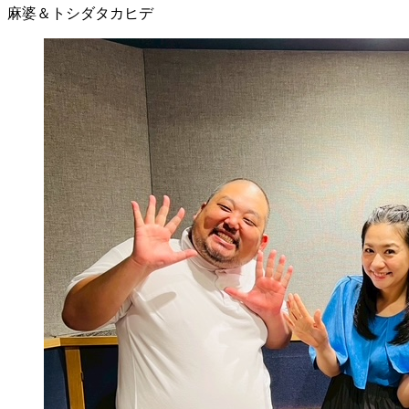
麻婆＆トシダタカヒデ