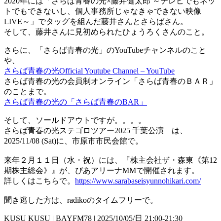
2020年には「さらば青春の光×藤井健太郎 ～テレビでもネッ
トでもできないし、個人事務所じゃなきゃできない映像
LIVE～」でタッグを組んだ藤井さんとさらばさん。
そして、藤井さんに見初められたひょうろくさんのこと。
さらに、「さらば青春の光」のYouTubeチャンネルのこと
や、
さらば青春の光Official Youtube Channel – YouTube
さらば青春の光の会員制オンライン「さらば青春のＢＡＲ」
のことまで。
さらば青春の光の「さらば青春のBAR」
そして、ソールドアウトですが。。。。
さらば青春の光ステゴロツアー2025 千葉公演 は、
2025/11/08 (Sat)に、市原市市民会館で。
来年２月１１日（水・祝）には、『株主会社ザ・森東《第12
期株主総会》』が、ぴあアリーナMMで開催されます。
詳しくはこちらで。
https://www.sarabaseisyunnohikari.com/
聞き逃した方は、radikoのタイムフリーで。
KUSU KUSU | BAYFM78 | 2025/10/05/日 21:00-21:30