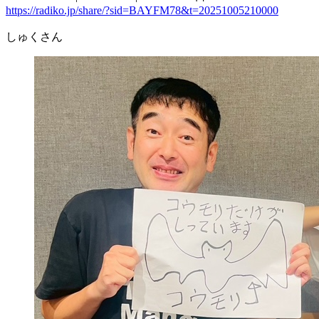
https://radiko.jp/share/?sid=BAYFM78&t=20251005210000
しゅくさん