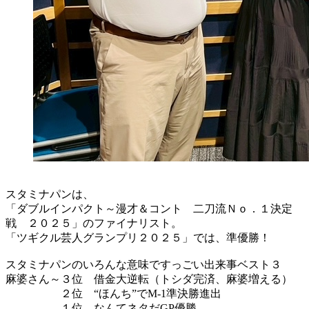
スタミナパンは、
「ダブルインパクト～漫才＆コント 二刀流Ｎｏ．１決定
戦 ２０２５」のファイナリスト。
「ツギクル芸人グランプリ２０２５」では、準優勝！
スタミナパンのいろんな意味ですっごい出来事ベスト３
麻婆さん～３位 借金大逆転（トシダ完済、麻婆増える）
２位 “ほんち”でM-1準決勝進出
１位 なんてネタだGP優勝