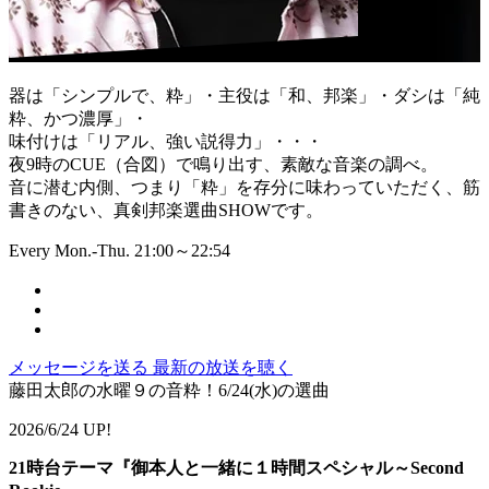
器は「シンプルで、粋」・主役は「和、邦楽」・ダシは「純
粋、かつ濃厚」・
味付けは「リアル、強い説得力」・・・
夜9時のCUE（合図）で鳴り出す、素敵な音楽の調べ。
音に潜む内側、つまり「粋」を存分に味わっていただく、筋
書きのない、真剣邦楽選曲SHOWです。
Every Mon.-Thu. 21:00～22:54
メッセージを送る
最新の放送を聴く
藤田太郎の水曜９の音粋！6/24(水)の選曲
2026/6/24 UP!
21時台テーマ『御本人と一緒に１時間スペシャル～Second