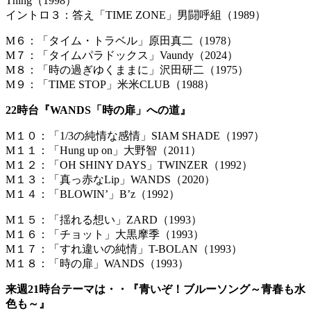
Thi
イントロ３：答え「TIME ZONE」男闘呼組（1989）
M６：「タイム・トラベル」原田真二（1978）
M７：「タイムパラドックス」Vaundy（2024）
M８：「時の過ぎゆくままに」沢田研二（1975）
M９：「TIME STOP」米米CLUB（1988）
22時台『WANDS「時の扉」への道』
M１０：「1/3の純情な感情」SIAM SHADE（1997）
M１１：「Hung up on」大野智（2011）
M１２：「OH SHINY DAYS」TWINZER（1992）
M１３：「真っ赤なLip」WANDS（2020）
M１４：「BLOWIN’」B’z（1992）
M１５：「揺れる想い」ZARD（1993）
M１６：「チョット」大黒摩季（1993）
M１７：「すれ違いの純情」T-BOLAN（1993）
M１８：「時の扉」WANDS（1993）
来週21時台テーマは・・『青いぞ！ブルーソング～青春も水
色も～』