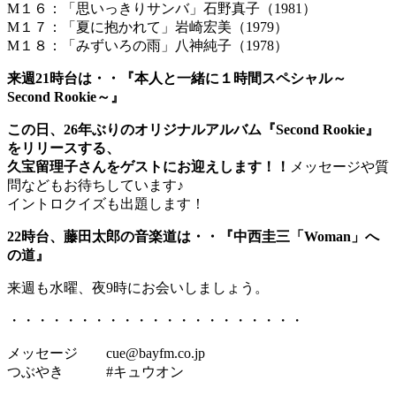
M１６：「思いっきりサンバ」石野真子（1981）
M１７：「夏に抱かれて」岩崎宏美（1979）
M１８：「みずいろの雨」八神純子（1978）
来週21時台は・・『本人と一緒に１時間スペシャル～
Second Rookie～』
この日、26年ぶりのオリジナルアルバム『Second Rookie』
をリリースする、
久宝留理子さんをゲストにお迎えします！！
メッセージや質
問などもお待ちしています♪
イントロクイズも出題します！
22時台、藤田太郎の音楽道は・・『中西圭三「Woman」へ
の道』
来週も水曜、夜9時にお会いしましょう。
・・・・・・・・・・・・・・・・・・・・・
メッセージ cue@bayfm.co.jp
つぶやき #キュウオン