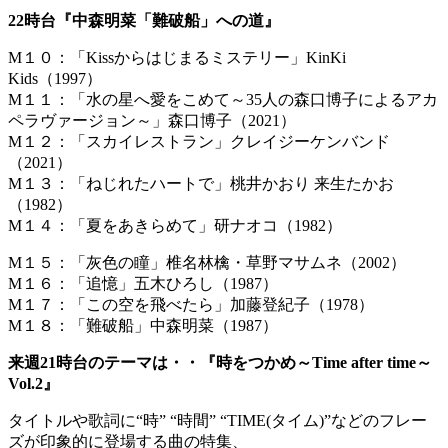
22時台『中森明菜「難破船」への道』
M１０：「Kissからはじまるミステリー」KinKi
Kids（1997）
M１１：「水の星へ愛をこめて～35人の森口博子によるアカ
ペラヴァージョン～」森口博子（2021）
M１２：「スカイレストラン」クレイジーケンバンド
（2021）
M１３：「ねじれたハートで」桃井かおり 来生たかお
（1982）
M１４：「夏をあきらめて」研ナオコ（1982）
M１５：「灰色の瞳」椎名林檎・草野マサムネ（2002）
M１６：「追憶」五木ひろし（1987）
M１７：「この空を飛べたら」加藤登紀子（1978）
M１８：「難破船」中森明菜（1987）
来週21時台のテーマは・・『時をつかめ～Time after time～
Vol.2』
タイトルや歌詞に“時” “時間” “TIME(タイム)”などのフレー
ズが印象的に登場する曲の特集、