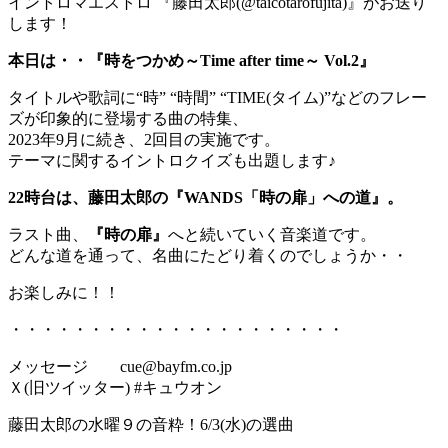
イントロマエストロ 『藤田太郎(@taicotarofujita)』がお送り
します！
本日は・・『時をつかめ～Time after time～ Vol.2』
タイトルや歌詞に“時” “時間” “TIME(タイム)”などのフレー
ズが印象的に登場する曲の特集、
2023年9月に続き、2回目の実施です。
テーマに関するイントロクイズも出題します♪
22時台は、藤田太郎の『WANDS「時の扉」への道』。
ラスト曲、
『時の扉』
へと続いていく音楽道です。
どんな道を通って、名曲にたどり着くのでしょうか・・
お楽しみに！！
・・・・・・・・・・・・・・・・・・・・・
メッセージ cue@bayfm.co.jp
Ｘ(旧ツイッター) #キュウオン
藤田太郎の水曜９の音粋！6/3(水)の選曲