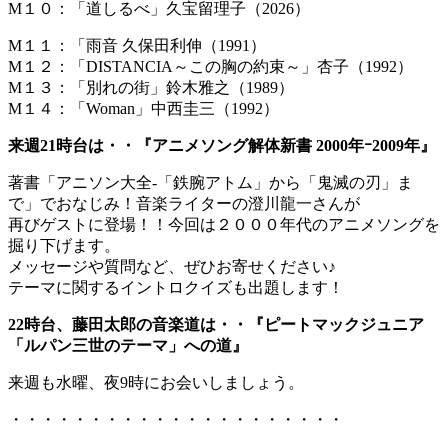
M１０：「道しるべ」久宝留理子（2026）
M１１：「雨音 久保田利伸（1991）
M１２：「DISTANCIA～この胸の約束～」杏子（1992）
M１３：「別れの街」鈴木雅之（1989）
M１４：「Woman」中西圭三（1992）
来週21時台は・・『アニメソング解体新書 2000年ｰ2009年』
著書「アニソン大全-「鉄腕アトム」から「鬼滅の刃」ま
で」でおなじみ！音楽ライターの澄川龍一さんが
再びゲストに登場！！今回は２０００年代のアニメソングを
掘り下げます。
メッセージや質問など、ぜひお寄せください♪
テーマに関するイントロクイズも出題します！
22時台、藤田太郎の音楽道は・・『ピートマックジュニア
「ルパン三世のテーマ」への道』
来週も水曜、夜9時にお会いしましょう。
・・・・・・・・・・・・・・・・・・・・・