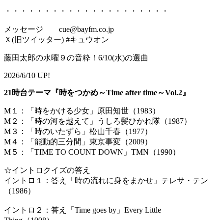
・・・・・・・・・・・・・・・・・・・・・
メッセージ cue@bayfm.co.jp
Ｘ(旧ツイッター) #キュウオン
藤田太郎の水曜９の音粋！6/10(水)の選曲
2026/6/10 UP!
21時台テーマ『時をつかめ～Time after time～Vol.2』
M１：「時をかける少女」原田知世（1983）
M２：「時の河を越えて」うしろ髪ひかれ隊（1987）
M３：「時のいたずら」松山千春（1977）
M４：「能動的三分間」東京事変（2009）
M５：「TIME TO COUNT DOWN」TMN（1990）
☆イントロクイズの答え
イントロ１：答え「時の流れに身をまかせ」テレサ・テン
（
イントロ２：答え「Time goes by」Every Little