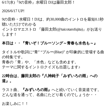
6/17(水)『9の音粋』水曜日 DJは藤田太郎！
2026/6/17 UP!
9の音粋・水曜日！DJは、約30,000曲のイントロを最短0.1秒
聴いただけでわかる
イントロマエストロ 『藤田太郎(@taicotarofujita)』がお送り
します！
本日は・・『青いぞ！ブルーソング～青春も水色も～』
タイトルや歌詞に“青” “ブルー(Blue)” が印象的に登場する曲
の特集です。
青春の「青」や、「水色」なども含めます。
テーマに関するイントロクイズも出題します♪
22時台は、藤田太郎の『八神純子「みずいろの雨」への
道』。
ラスト曲、
『みずいろの雨』
へと続いていく音楽道です。
どんな道を通って、名曲にたどり着くのでしょうか・・
お楽しみに！！