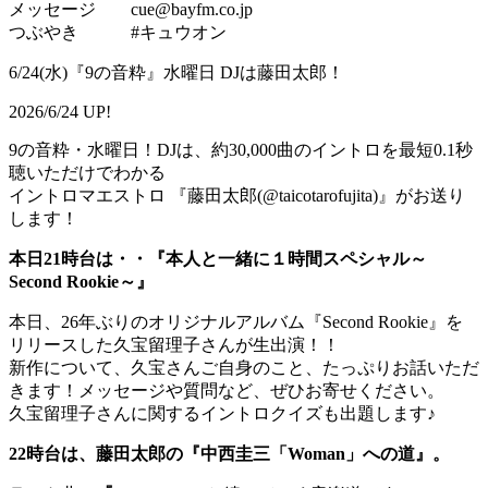
メッセージ cue@bayfm.co.jp
つぶやき #キュウオン
6/24(水)『9の音粋』水曜日 DJは藤田太郎！
2026/6/24 UP!
9の音粋・水曜日！DJは、約30,000曲のイントロを最短0.1秒
聴いただけでわかる
イントロマエストロ 『藤田太郎(@taicotarofujita)』がお送り
します！
本日21時台は・・『本人と一緒に１時間スペシャル～
Second Rookie～』
本日、26年ぶりのオリジナルアルバム『Second Rookie』を
リリースした久宝留理子さんが生出演！！
新作について、久宝さんご自身のこと、たっぷりお話いただ
きます！メッセージや質問など、ぜひお寄せください。
久宝留理子さんに関するイントロクイズも出題します♪
22時台は、藤田太郎の『中西圭三「Woman」への道』。