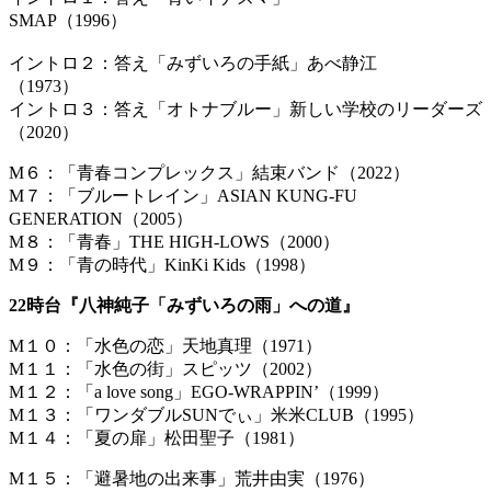
S
イントロ２：答え「みずいろの手紙」あべ静江
（
イントロ３：答え「オトナブルー」新しい学校のリーダーズ
（2020）
M６：「青春コンプレックス」結束バンド（2022）
M７：「ブルートレイン」ASIAN KUNG-FU
GENERATION（2005）
M８：「青春」THE HIGH-LOWS（2000）
M９：「青の時代」KinKi Kids（1998）
22時台『八神純子「みずいろの雨」への道』
M１０：「水色の恋」天地真理（1971）
M１１：「水色の街」スピッツ（2002）
M１２：「a love song」EGO-WRAPPIN’（1999）
M１３：「ワンダブルSUNでぃ」米米CLUB（1995）
M１４：「夏の扉」松田聖子（1981）
M１５：「避暑地の出来事」荒井由実（1976）