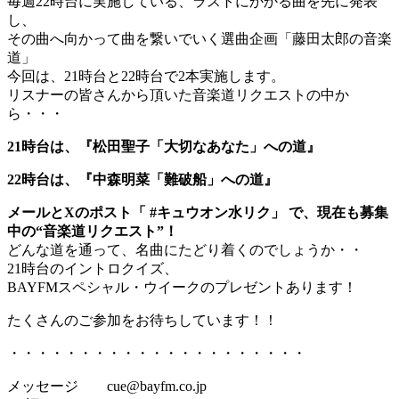
毎週22時台に実施している、ラストにかかる曲を先に発表
し、
その曲へ向かって曲を繋いでいく選曲企画「藤田太郎の音楽
道」
今回は、21時台と22時台で2本実施します。
リスナーの皆さんから頂いた音楽道リクエストの中か
ら・・・
21時台は、『松田聖子「大切なあなた」への道』
22時台は、『中森明菜「難破船」への道』
メールとXのポスト「 #キュウオン水リク」 で、現在も募集
中の“音楽道リクエスト”！
どんな道を通って、名曲にたどり着くのでしょうか・・
21時台のイントロクイズ、
BAYFMスペシャル・ウイークのプレゼントあります！
たくさんのご参加をお待ちしています！！
・・・・・・・・・・・・・・・・・・・・・
メッセージ cue@bayfm.co.jp