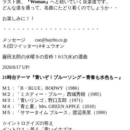
ラスト曲、
『Woman』
へと続いていく音楽道です。
どんな道を通って、名曲にたどり着くのでしょうか・・
お楽しみに！！
・・・・・・・・・・・・・・・・・・・・・
メッセージ cue@bayfm.co.jp
Ｘ(旧ツイッター) #キュウオン
藤田太郎の水曜９の音粋！6/17(水)の選曲
2026/6/17 UP!
21時台テーマ『青いぞ！ブルーソング～青春も水色も～』
M１：「B・BLUE」BOØWY（1986）
M２：「ミスティー・ブルー」西城秀樹（1985）
M３：「青いリンゴ」野口五郎（1971）
M４：「青と夏」Mrs. GREEN APPLE（2018）
M５：「サマータイム ブルース」渡辺美里（1990）
☆イントロクイズの答え
イントロ１：答え「青いイナズマ」