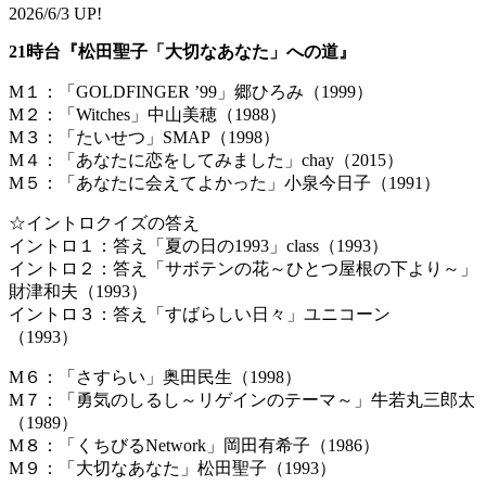
2026/6/3 UP!
21時台『松田聖子「大切なあなた」への道』
M１：「GOLDFINGER ’99」郷ひろみ（1999）
M２：「Witches」中山美穂（1988）
M３：「たいせつ」SMAP（1998）
M４：「あなたに恋をしてみました」chay（2015）
M５：「あなたに会えてよかった」小泉今日子（1991）
☆イントロクイズの答え
イントロ１：答え「夏の日の1993」class（1993）
イントロ２：答え「サボテンの花～ひとつ屋根の下より～」
財津和夫（1993）
イントロ３：答え「すばらしい日々」ユニコーン
（1993）
M６：「さすらい」奥田民生（1998）
M７：「勇気のしるし～リゲインのテーマ～」牛若丸三郎太
（1989）
M８：「くちびるNetwork」岡田有希子（1986）
M９：「大切なあなた」松田聖子（1993）