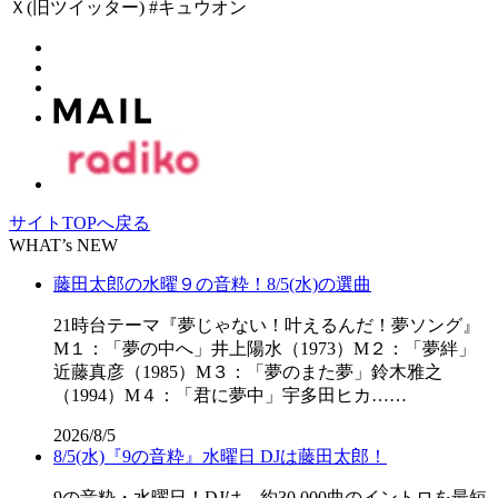
Ｘ(旧ツイッター) #キュウオン
サイトTOPへ戻る
WHAT’s NEW
藤田太郎の水曜９の音粋！8/5(水)の選曲
21時台テーマ『夢じゃない！叶えるんだ！夢ソング』
M１：「夢の中へ」井上陽水（1973）M２：「夢絆」
近藤真彦（1985）M３：「夢のまた夢」鈴木雅之
（1994）M４：「君に夢中」宇多田ヒカ……
2026/8/5
8/5(水)『9の音粋』水曜日 DJは藤田太郎！
9の音粋・水曜日！DJは、約30,000曲のイントロを最短