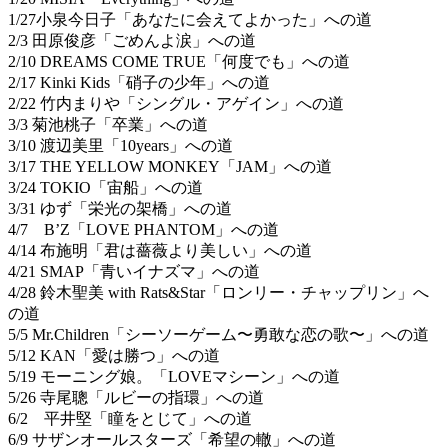
1/27小泉今日子「あなたに会えてよかった」への道
2/3 田原俊彦「ごめんよ涙」への道
2/10 DREAMS COME TRUE「何度でも」への道
2/17 Kinki Kids「硝子の少年」への道
2/22 竹内まりや「シングル・アゲイン」への道
3/3 菊池桃子「卒業」への道
3/10 渡辺美里「10years」への道
3/17 THE YELLOW MONKEY「JAM」への道
3/24 TOKIO「宙船」への道
3/31 ゆず「栄光の架橋」への道
4/7 B’Z「LOVE PHANTOM」への道
4/14 布施明「君は薔薇より美しい」への道
4/21 SMAP「青いイナズマ」への道
4/28 鈴木聖美 with Rats&Star「ロンリー・チャップリン」へ
の道
5/5 Mr.Children「シーソーゲーム〜勇敢な恋の歌〜」への道
5/12 KAN「愛は勝つ」への道
5/19 モーニング娘。「LOVEマシーン」への道
5/26 寺尾聰「ルビーの指環」への道
6/2 平井堅「瞳をとじて」への道
6/9 サザンオールスターズ「希望の轍」への道