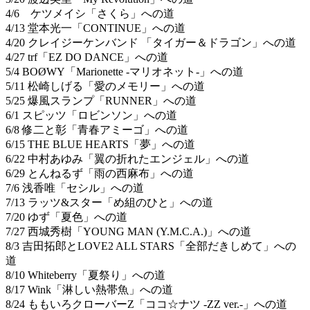
4/6 ケツメイシ「さくら」への道
4/13 堂本光一「CONTINUE」への道
4/20 クレイジーケンバンド 「タイガー＆ドラゴン」への道
4/27 trf「EZ DO DANCE」への道
5/4 BOØWY「Marionette -マリオネット-」への道
5/11 松崎しげる「愛のメモリー」への道
5/25 爆風スランプ「RUNNER」への道
6/1 スピッツ「ロビンソン」への道
6/8 修二と彰「青春アミーゴ」への道
6/15 THE BLUE HEARTS「夢」への道
6/22 中村あゆみ「翼の折れたエンジェル」への道
6/29 とんねるず「雨の西麻布」への道
7/6 浅香唯「セシル」への道
7/13 ラッツ&スター「め組のひと」への道
7/20 ゆず「夏色」への道
7/27 西城秀樹「YOUNG MAN (Y.M.C.A.)」への道
8/3 吉田拓郎とLOVE2 ALL STARS「全部だきしめて」への
道
8/10 Whiteberry「夏祭り」への道
8/17 Wink「淋しい熱帯魚」への道
8/24 ももいろクローバーZ「ココ☆ナツ -ZZ ver.-」への道