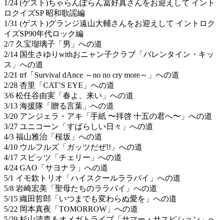
1/24 (ゲスト)ちゃらんぽらん冨好真さんをお迎えして イント
ロクイズSP 昭和歌謡編
1/31 (ゲスト)グランジ遠山大輔さんをお迎えして イントロク
イズSP90年代ロック編
2/7 久宝瑠璃子「男」への道
2/14 国生さゆりwithおニャン子クラブ「バレンタイン・キッ
ス」への道
2/21 trf「Survival dAnce ～no no cry more～」への道
2/28 杏里「CAT’S EYE」への道
3/6 松任谷由実「春よ、来い」への道
3/13 海援隊「贈る言葉」への道
3/20 アンジェラ・アキ「手紙 〜拝啓 十五の君へ〜」への道
3/27 ユニコーン「すばらしい日々」への道
4/3 福山雅治「桜坂」への道
4/10 ウルフルズ「ガッツだぜ!!」への道
4/17 スピッツ「チェリー」への道
4/24 GAO「サヨナラ」への道
5/1 イモ欽トリオ「ハイスクールララバイ」への道
5/8 岩崎宏美「聖母たちのララバイ」への道
5/15 織田哲郎「いつまでも変わらぬ愛を」への道
5/22 岡本真夜「TOMORROW」への道
5/29 杉山清貴＆オメガトライブ「サマー・サスピション」へ