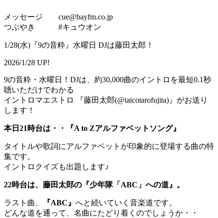
メッセージ cue@bayfm.co.jp
つぶやき #キュウオン
1/28(水)『9の音粋』水曜日 DJは藤田太郎！
2026/1/28 UP!
9の音粋・水曜日！DJは、約30,000曲のイントロを最短0.1秒
聴いただけでわかる
イントロマエストロ 『藤田太郎(@taicotarofujita)』がお送り
します！
本日21時台は・・『A to Zアルファベットソング』
タイトルや歌詞にアルファベットが印象的に登場する曲の特
集です。
イントロクイズも出題します♪
22時台は、藤田太郎の『少年隊「ABC」への道』。
ラスト曲、
『ABC』
へと続いていく音楽道です。
どんな道を通って、名曲にたどり着くのでしょうか・・