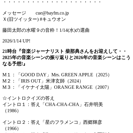
・・・・・・・・・・・・・・・・・・・・・
メッセージ cue@bayfm.co.jp
Ｘ(旧ツイッター) #キュウオン
藤田太郎の水曜９の音粋！1/14(水)の選曲
2026/1/14 UP!
21時台『音楽ジャーナリスト 柴那典さんをお迎えして・・
2025年の音楽シーンの振り返りと2026年の音楽シーンはこう
なる予想!』
M１：「GOOD DAY」Mrs. GREEN APPLE（2025）
M２：「IRIS OUT」米津玄師（2024）
M３：「イケナイ太陽」ORANGE RANGE（2007）
☆イントロクイズの答え
イントロ１：答え「CHA-CHA-CHA」石井明美
（
イントロ２：答え「星のフラメンコ」西郷輝彦
（