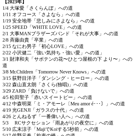
【2023年】
1/4 大塚愛「さくらんぼ」への道
1/11 オフコース「さよなら」への道
1/19 安全地帯「悲しみにさよなら」への道
1/25 SPEED「WHITE LOVE」への道
2/1 大事MANブラザーズバンド「それが大事」への道
2/8 斉藤由貴「卒業」への道
2/15 なにわ男子「初心LOVE」への道
2/22 小沢健二「強い気持ち・強い愛」への道」
3/1 財津和夫「サボテンの花〜ひとつ屋根の下 より〜」への
道
3/8 Mr.Children「Tomorrow Never Knows」への道
3/15 荻野目洋子「ダンシング・ヒーロー」への道
3/22 森山直太朗「さくら(独唱)」への道
3/29 ZARD「負けないで」への道
4/5 松田聖子「赤いスイートピー」への道
4/12 中森明菜「ミ・アモーレ〔Meu amor é･･･〕」への道
4/19 光GENJI「ガラスの十代」への道
4/26 とんねるず「一番偉い人へ」への道
5/3 RCサクセション「雨あがりの夜空に」への道
5/10 広末涼子「MajiでKoiする5秒前」への道
5/17 佐野元春「約束の橋」への道