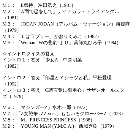
M１：「E気持」沖田浩之（1981）
M２：「A面で恋をして」ナイアガラ・トライアングル
（1981）
M３：「JODAN JODAN（アルバム・ヴァージョン）海援隊
（1979）
M４：「Ｌはラブリー」かおりくみこ（1982）
M５：「Woman “Wの悲劇”より」薬師丸ひろ子（1984）
☆イントロクイズの答え
イントロ１：答え「少女A」中森明菜
（
イントロ２：答え「部屋とＹシャツと私」平松愛理
（
イントロ３：答え「C調言葉に御用心」サザンオールスター
ズ（1979）
M６：「マジンガーZ」水木一郎（1972）
M７：「Z女戦争 -ZZ ver.-」ももいろクローバーZ（2023）
M８：「M」PRINCESS PRINCESS（1988）
M９：「YOUNG MAN (Y.M.C.A.)」西城秀樹（1979）