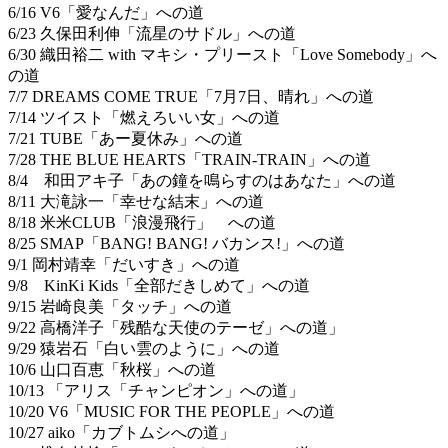
6/16 V6「愛なんだ」への道
6/23 久保田利伸「流星のサドル」への道
6/30 織田裕二 with マキシ・プリースト「Love Somebody」へ
の道
7/7 DREAMS COME TRUE「7月7日、晴れ」への道
7/14 ツイスト「燃えろいい女」への道
7/21 TUBE「あー夏休み」への道
7/28 THE BLUE HEARTS「TRAIN-TRAIN」への道
8/4 和田アキ子「あの鐘を鳴らすのはあなた」への道
8/11 大滝詠一「幸せな結末」への道
8/18 米米CLUB「浪漫飛行」 への道
8/25 SMAP「BANG! BANG! バカンス!」への道
9/1 岡村靖幸「だいすき」への道
9/8 KinKi Kids「全部だきしめて」への道
9/15 岩崎良美「タッチ」への道
9/22 高橋洋子「残酷な天使のテーゼ」への道」
9/29 猿岩石「白い雲のように」への道
10/6 山口百恵「秋桜」への道
10/13 「アリス「チャンピオン」への道」
10/20 V6「MUSIC FOR THE PEOPLE」への道
10/27 aiko「カブトムシへの道」