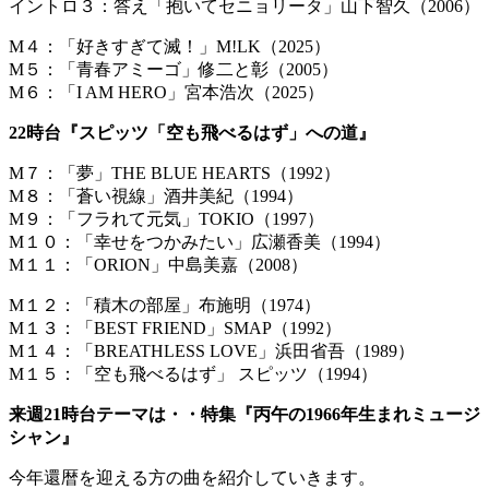
イントロ３：答え「抱いてセニョリータ」山下智久（2006）
M４：「好きすぎて滅！」M!LK（2025）
M５：「青春アミーゴ」修二と彰（2005）
M６：「I AM HERO」宮本浩次（2025）
22時台『スピッツ「空も飛べるはず」への道』
M７：「夢」THE BLUE HEARTS（1992）
M８：「蒼い視線」酒井美紀（1994）
M９：「フラれて元気」TOKIO（1997）
M１０：「幸せをつかみたい」広瀬香美（1994）
M１１：「ORION」中島美嘉（2008）
M１２：「積木の部屋」布施明（1974）
M１３：「BEST FRIEND」SMAP（1992）
M１４：「BREATHLESS LOVE」浜田省吾（1989）
M１５：「空も飛べるはず」 スピッツ（1994）
来週21時台テーマは・・特集『丙午の1966年生まれミュージ
シャン』
今年還暦を迎える方の曲を紹介していきます。