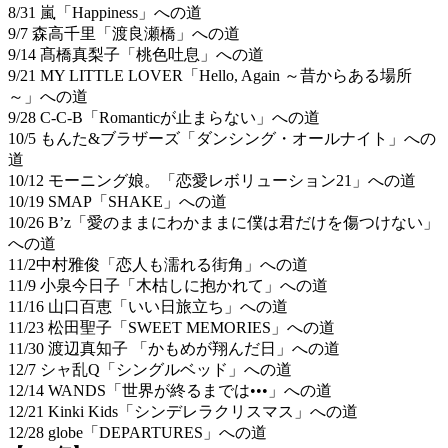
8/31 嵐「Happiness」への道
9/7 森高千里「渡良瀬橋」への道
9/14 髙橋真梨子「桃色吐息」への道
9/21 MY LITTLE LOVER「Hello, Again ～昔からある場所
～」への道
9/28 C-C-B「Romanticが止まらない」への道
10/5 もんた&ブラザーズ「ダンシング・オールナイト」への
道
10/12 モーニング娘。「恋愛レボリューション21」への道
10/19 SMAP「SHAKE」への道
10/26 B’z「愛のままにわかままに僕は君だけを傷つけない」
への道
11/2中村雅俊「恋人も濡れる街角」への道
11/9 小泉今日子「木枯しに抱かれて」への道
11/16 山口百恵「いい日旅立ち」への道
11/23 松田聖子「SWEET MEMORIES」への道
11/30 渡辺真知子 「かもめが翔んだ日」への道
12/7 シャ乱Q「シングルベッド」への道
12/14 WANDS「世界が終るまでは•••」への道
12/21 Kinki Kids「シンデレラクリスマス」への道
12/28 globe「DEPARTURES」への道