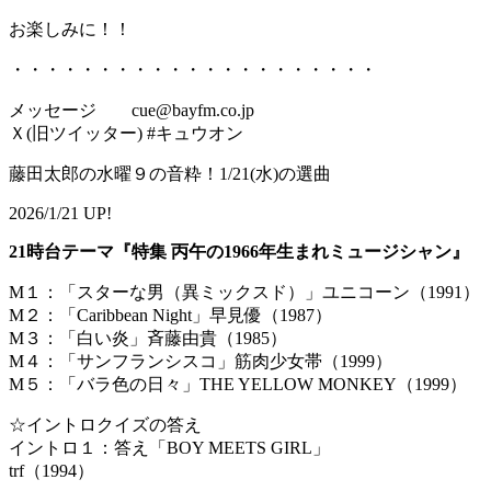
お楽しみに！！
・・・・・・・・・・・・・・・・・・・・・
メッセージ cue@bayfm.co.jp
Ｘ(旧ツイッター) #キュウオン
藤田太郎の水曜９の音粋！1/21(水)の選曲
2026/1/21 UP!
21時台テーマ『特集 丙午の1966年生まれミュージシャン』
M１：「スターな男（異ミックスド）」ユニコーン（1991）
M２：「Caribbean Night」早見優（1987）
M３：「白い炎」斉藤由貴（1985）
M４：「サンフランシスコ」筋肉少女帯（1999）
M５：「バラ色の日々」THE YELLOW MONKEY（1999）
☆イントロクイズの答え
イントロ１：答え「BOY MEETS GIRL」
t