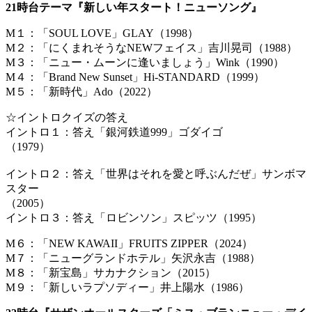
21時台テーマ『新しい年スタート！ニューソング』
M１：「SOUL LOVE」GLAY（1998）
M２：「にくまれそうなNEWフェイス」吉川晃司（1988）
M３：「ニュー・ムーンに逢いましょう」Wink（1990）
M４：「Brand New Sunset」Hi-STANDARD（1999）
M５：「新時代」Ado（2022）
☆イントロクイズの答え
イントロ１：答え「銀河鉄道999」ゴダイゴ
（
イントロ２：答え「世界はそれを愛と呼ぶんだぜ」サンボマ
スター
（
イントロ３：答え「ロビンソン」スピッツ（1995）
M６：「NEW KAWAII」FRUITS ZIPPER（2024）
M７：「ニューグランドホテル」矢沢永吉（1988）
M８：「新宝島」サカナクション（2015）
M９：「新しいラプソディー」井上陽水（1986）