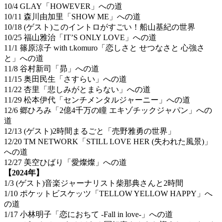
10/4 GLAY「HOWEVER」への道
10/11 森川由加里「SHOW ME」への道
10/18 (ゲスト)このイントロがすごい！船山基紀の世界
10/25 福山雅治「IT’S ONLY LOVE」への道
11/1 篠原涼子 with t.komuro「恋しさと せつなさと 心強さ
と」への道
11/8 谷村新司「昴」への道
11/15 奥田民生「さすらい」への道
11/22 杏里「悲しみがとまらない」への道
11/29 松本伊代「センチメンタルジャーニー」への道
12/6 郷ひろみ「2億4千万の瞳 エキゾチックジャパン」への
道
12/13 (ゲスト)2時間まるごと「売野雅勇の世界」
12/20 TM NETWORK「STILL LOVE HER (失われた風景)」
への道
12/27 美空ひばり「愛燦燦」への道
【2024年】
1/3 (ゲスト)音楽ジャーナリスト柴那典さんと2時間
1/10 ポケットビスケッツ「TELLOW YELLOW HAPPY」へ
の道
1/17 小林明子「恋におちて -Fall in love-」への道