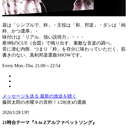
器は「シンプルで、粋」・主役は「和、邦楽」・ダシは「純
粋、かつ濃厚」・
味付けは「リアル、強い説得力」・・・
夜9時のCUE（合図）で鳴り出す、素敵な音楽の調べ。
音に潜む内側、つまり「粋」を存分に味わっていただく、筋
書きのない、真剣邦楽選曲SHOWです。
Every Mon.-Thu. 21:00～22:54
メッセージを送る
最新の放送を聴く
藤田太郎の水曜９の音粋！1/28(水)の選曲
2026/1/28 UP!
21時台テーマ『A to Zアルファベットソング』