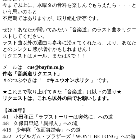
今まで以上に、水曜９の音粋を楽しんでもらえたら・・・と
いう思いのもと
不定期ではありますが、取り組む所存です。
ぜひ！あなたが聞いてみたい「音楽道」のラスト曲をリクエ
ストしてください。
ラスト曲以外の選曲も参考に沿えてくれたら、より、あなた
とのシンクロ感が増すかもしれません！
リクエストはメール、またはXで！！
メールは
cue@bayfm.co.jp
件名「音楽道リクエスト」
Ｘのつぶやきは「
#キュウオン水リク
」 です。
★これまで取り上げてきた「音楽道」は以下の通り★
リクエストは、これら以外の曲でお願いします。
————————————————-
【2020年】
4/1 小田和正「ラブストーリーは突然に」への道
4/8 久保田早紀「異邦人」への道
4/15 少年隊「仮面舞踏会」への道
4/22 バブルガム・ブラザーズ「WON’T BE LONG」への道