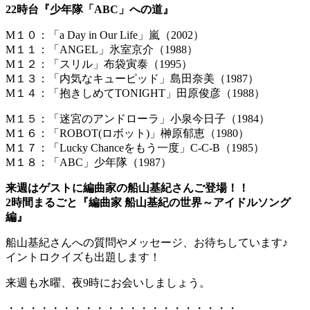
22時台『少年隊「ABC」への道』
M１０：「a Day in Our Life」嵐（2002）
M１１：「ANGEL」氷室京介（1988）
M１２：「スリル」布袋寅泰（1995）
M１３：「内気なキューピッド」島田奈美（1987）
M１４：「抱きしめてTONIGHT」田原俊彦（1988）
M１５：「迷宮のアンドローラ」小泉今日子（1984）
M１６：「ROBOT(ロボット)」榊原郁恵（1980）
M１７：「Lucky Chanceをもう一度」C-C-B（1985）
M１８：「ABC」少年隊（1987）
来週はゲストに編曲家の船山基紀さんご登場！！
2時間まるごと『編曲家 船山基紀の世界～アイドルソング
編』
船山基紀さんへの質問やメッセージ、お待ちしています♪
イントロクイズも出題します！
来週も水曜、夜9時にお会いしましょう。
・・・・・・・・・・・・・・・・・・・・・