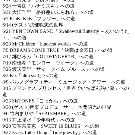
5/24 一青窈「ハナミズキ」への道
5/31 大江千里「格好悪いふられ方」への道
6/7 KinKi Kids「フラワー」への道
6/14 (ゲスト)武部聡志の世界
6/21 YEN TOWN BAND「Swallowtail Butterfly ～あいのうた
～」への道
6/28 Mr.Children「innocent world」への道
7/5 DREAMS COME TRUE「決戦は金曜日」への道
7/12 郷ひろみ「GOLDFINGER’99」への道
7/19 南佳孝「モンロー・ウオーク」への道
7/26 渡辺美里「サマータイム ブルース」への道
8/2 B’z「ultra soul」への道
8/9 ポルノグラフィティ「ミュージック・アワー」への道
8/15 プリンセス プリンセス「世界でいちばん熱い夏」への
道
8/23 SixTONES「こっから」への道
8/30 (ゲスト)音楽プロデューサー、本間昭光の世界
9/6 竹内まりや「SEPTEMBER」への道
9/13 井上陽水「少年時代」への道
9/20 安室奈美恵「SWEET 19 BLUES」への道
9/27 Every Little Thing「Time goes by」への道