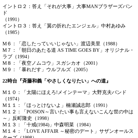
イントロ２：答え「それが大事」大事MANブラザーズバン
ド
（
イントロ３：答え「翼の折れたエンジェル」中村あゆみ
（1985）
M６：「恋したっていいじゃない」渡辺美里（1988）
M７：「朝日のあたる道 AS TIME GOES BY」オリジナル・
ラブ（1994）
M８：「夜空ノムコウ」スガシカオ（2001）
M９：「暴れだす」ウルフルズ（2005）
22時台『斉藤和義「やさしくなりたい」への道』
M１０：「太陽にほえろ!メインテーマ」大野克夫バンド
（1974）
M１１：「ほっとけないよ」楠瀬誠志郎（1991）
M１２：「POISON～言いたい事も言えないこんな世の中は
～」反町隆史（1998）
M１３：「十戒(1984)」中森明菜（1984）
M１４：「LOVE AFFAIR ～秘密のデート」サザンオールス
ターズ（1998）