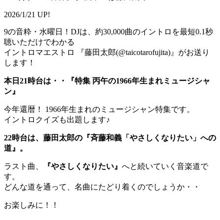
2026/1/21 UP!
9の音粋・水曜日！DJは、約30,000曲のイントロを最短0.1秒
聴いただけでわかる
イントロマエストロ 『藤田太郎(@taicotarofujita)』がお送り
します！
本日21時台は・・『特集 丙午の1966年生まれミュージシャ
ン』
今年還暦！ 1966年生まれのミュージシャン特集です。
イントロクイズも出題します♪
22時台は、藤田太郎の『斉藤和義「やさしくなりたい」への
道』。
ラスト曲、
『やさしくなりたい』
へと続いていく音楽道で
す。
どんな道を通って、名曲にたどり着くのでしょうか・・
お楽しみに！！