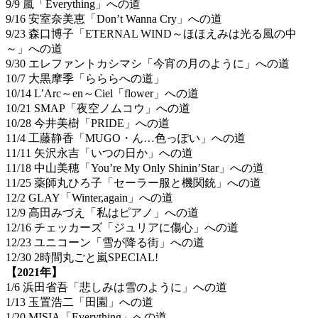
9/9 嵐「Everything」への道
9/16 安室奈美恵「Don’t Wanna Cry」への道
9/23 森口博子「ETERNAL WIND～ほほえみは光る風の中
～」への道
9/30 エレファントカシマシ「今宵の月のように」への道
10/7 大黒摩季「らららへの道」
10/14 L’Arc～en～Ciel「flower」への道
10/21 SMAP「夜空ノムコウ」への道
10/28 今井美樹「PRIDE」への道
11/4 工藤静香「MUGO・ん…色っぽい」への道
11/11 矢沢永吉「いつの日か」への道
11/18 中山美穂「You’re My Only Shinin’Star」への道
11/25 薬師丸ひろ子「セーラー服と機関銃」への道
12/2 GLAY「Winter,again」への道
12/9 高田みづえ「私はピアノ」への道
12/16 チェッカーズ「ジュリアに傷心」への道
12/23 ユニコーン「雪が降る街」への道
12/30 2時間丸ごと嵐SPECIAL!
【2021年】
1/6 浜田省吾「悲しみは雪のように」への道
1/13 玉置浩二「田園」への道
1/20 MISIA「Everything」への道