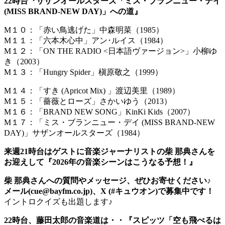
22時台『サザンオールスターズ「ミス・ブランニュー・デイ
(MISS BRAND-NEW DAY)」への道』
M１０：「赤い鳥逃げた」中森明菜（1985）
M１１：「六本木心中」アン･ルイス（1984）
M１２：「ON THE RADIO <日本語ヴァージョン>」小柳ゆ
き（2003）
M１３：「Hungry Spider」槇原敬之（1999）
M１４：「すき (Apricot Mix) 」渡辺美里（1989）
M１５：「薔薇とローズ」さかいゆう（2013）
M１６：「BRAND NEW SONG」KinKi Kids（2007）
M１７：「ミス・ブランニュー・デイ (MISS BRAND-NEW
DAY)」サザンオールスターズ（1984）
来週21時台はゲストに音楽ジャーナリストの柴 那典さんを
お迎えして『2026年の音楽シーンはこうなる予想！』
柴 那典さんへの質問やメッセージ、ぜひお寄せください♪
メール(cue@bayfm.co.jp)、X (#キュウオン)で募集中です！
イントロクイズも出題します♪
22時台、藤田太郎の音楽道は・・『スピッツ「空も飛べるは