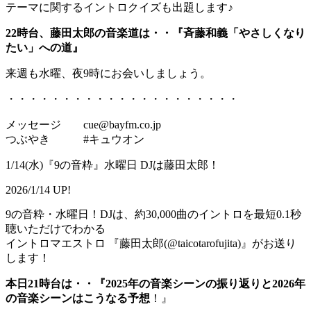
テーマに関するイントロクイズも出題します♪
22時台、藤田太郎の音楽道は・・『斉藤和義「やさしくなり
たい」への道』
来週も水曜、夜9時にお会いしましょう。
・・・・・・・・・・・・・・・・・・・・・
メッセージ cue@bayfm.co.jp
つぶやき #キュウオン
1/14(水)『9の音粋』水曜日 DJは藤田太郎！
2026/1/14 UP!
9の音粋・水曜日！DJは、約30,000曲のイントロを最短0.1秒
聴いただけでわかる
イントロマエストロ 『藤田太郎(@taicotarofujita)』がお送り
します！
本日21時台は・・『2025年の音楽シーンの振り返りと2026年
の音楽シーンはこうなる予想
！』