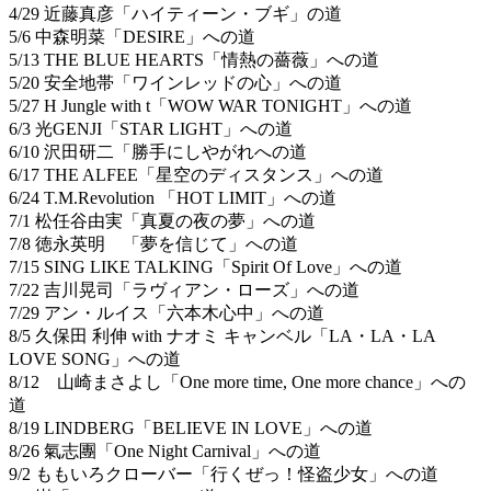
4/29 近藤真彦「ハイティーン・ブギ」の道
5/6 中森明菜「DESIRE」への道
5/13 THE BLUE HEARTS「情熱の薔薇」への道
5/20 安全地帯「ワインレッドの心」への道
5/27 H Jungle with t「WOW WAR TONIGHT」への道
6/3 光GENJI「STAR LIGHT」への道
6/10 沢田研二「勝手にしやがれへの道
6/17 THE ALFEE「星空のディスタンス」への道
6/24 T.M.Revolution 「HOT LIMIT」への道
7/1 松任谷由実「真夏の夜の夢」への道
7/8 徳永英明 「夢を信じて」への道
7/15 SING LIKE TALKING「Spirit Of Love」への道
7/22 吉川晃司「ラヴィアン・ローズ」への道
7/29 アン・ルイス「六本木心中」への道
8/5 久保田 利伸 with ナオミ キャンベル「LA・LA・LA
LOVE SONG」への道
8/12 山崎まさよし「One more time, One more chance」への
道
8/19 LINDBERG「BELIEVE IN LOVE」への道
8/26 氣志團「One Night Carnival」への道
9/2 ももいろクローバー「行くぜっ！怪盗少女」への道