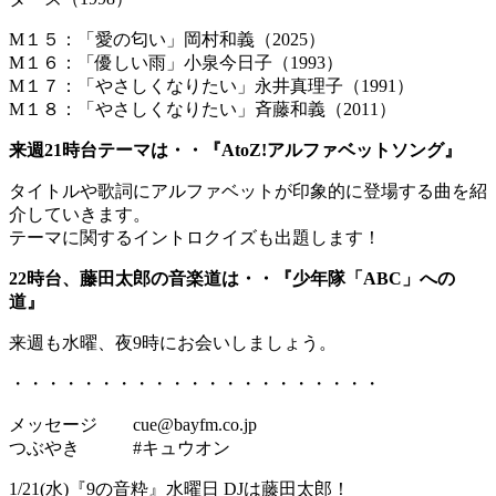
M１５：「愛の匂い」岡村和義（2025）
M１６：「優しい雨」小泉今日子（1993）
M１７：「やさしくなりたい」永井真理子（1991）
M１８：「やさしくなりたい」斉藤和義（2011）
来週21時台テーマは・・『AtoZ!アルファベットソング』
タイトルや歌詞にアルファベットが印象的に登場する曲を紹
介していきます。
テーマに関するイントロクイズも出題します！
22時台、藤田太郎の音楽道は・・『少年隊「ABC」への
道』
来週も水曜、夜9時にお会いしましょう。
・・・・・・・・・・・・・・・・・・・・・
メッセージ cue@bayfm.co.jp
つぶやき #キュウオン
1/21(水)『9の音粋』水曜日 DJは藤田太郎！