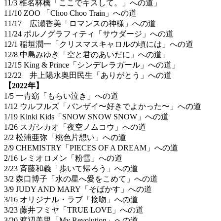
11/3 椎名林檎「ここでキスして。」への道」
11/10 ZOO 「Choo Choo Train」への道
11/17 広瀬香美「ロマンスの神様」への道
11/24 ポルノグラフィティ「サウダージ」への道
12/1 稲垣潤一「クリスマスキャロルの頃には」への道
12/8 中島みゆき「空と君のあいだに」への道」
12/15 King & Prince「シンデレラガール」への道」
12/22 井上陽水奥田民生「ありがとう」への道
【2022年】
1/5 一青窈「もらい泣き」への道
1/12 ウルフルズ「バンザイ〜好きでよかった〜」への道
1/19 Kinki Kids「SNOW SNOW SNOW」への道
1/26 スガシカオ「夜空ノムコウ」への道
2/2 松浦亜弥「桃色片想い」への道
2/9 CHEMISTRY「PIECES OF A DREAM」への道
2/16 レミオロメン「粉雪」への道
2/23 斉藤和義「歩いて帰ろう」への道
3/2 森口博子「水の星へ愛をこめて」への道
3/9 JUDY AND MARY「そばかす」への道
3/16 オリジナル・ラブ「接吻」への道
3/23 藤井フミヤ「TRUE LOVE」への道
3/20 渡辺美里「My Revolution」への道