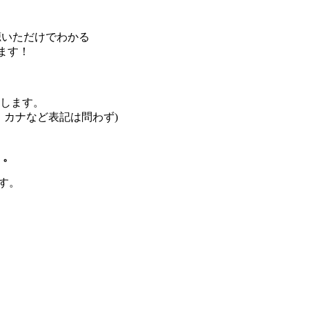
秒聴いただけでわかる
します！
介します。
。カナなど表記は問わず)
』。
す。