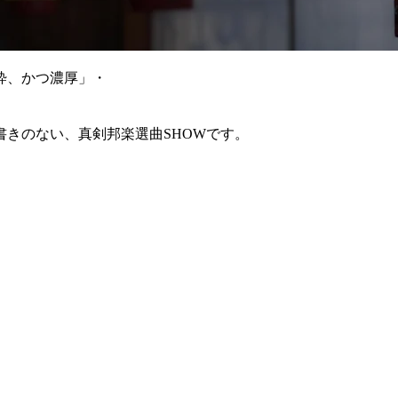
粋、かつ濃厚」・
きのない、真剣邦楽選曲SHOWです。