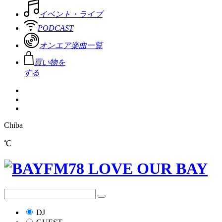
イベント・ライブ
PODCAST
オンエア楽曲一覧
買い物を
する
Chiba
℃
DJ