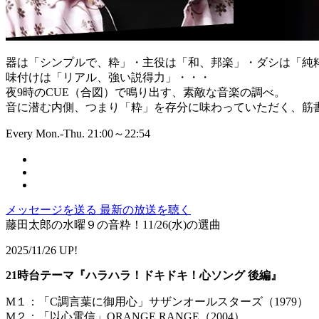
器は「シンプルで、粋」・主役は「和、邦楽」・ダシは「純
味付けは「リアル、強い説得力」・・・
夜9時のCUE（合図）で鳴り出す、素敵な音楽の調べ。
音に潜む内側、つまり「粋」を存分に味わっていただく、筋書
Every Mon.-Thu. 21:00～22:54
メッセージを送る
最新の放送を聴く
藤田太郎の水曜９の音粋！11/26(水)の選曲
2025/11/26 UP!
21時台テーマ『ハラハラ！ドキドキ！心ソング 後編』
M１：「C調言葉に御用心」サザンオールスターズ（1979）
M２：「以心電信」ORANGE RANGE（2004）