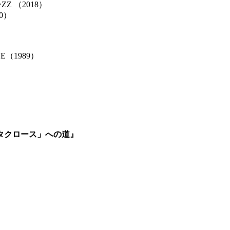
Z （2018）
0）
E（1989）
タクロース」への道』