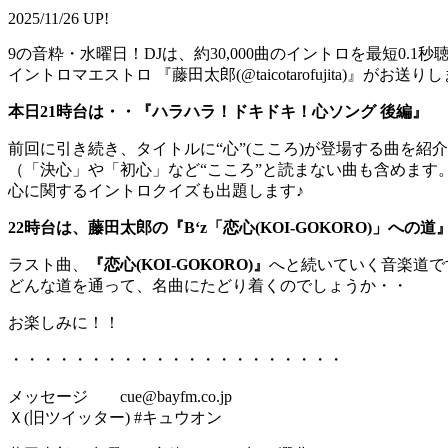
2025/11/26 UP!
9の音粋・水曜日！DJは、約30,000曲のイントロを最短0.1
イントロマエストロ 『藤田太郎(@taicotarofujita)』がお送り
本日21時台は・・『ハラハラ！ドキドキ！心ソング 後編』
前回に引き続き、タイトルに“心”(こころ)が登場する曲を紹
（「決心」や「初心」など“こころ”と読まない曲も含めます
心に関するイントロクイズも出題します♪
22時台は、藤田太郎の『B‘z「恋心(KOI-GOKORO)」への道
ラスト曲、
『恋心(KOI-GOKORO)』
へと続いていく音楽道で
どんな道を通って、名曲にたどり着くのでしょうか・・
お楽しみに！！
・・・・・・・・・・・・・・・・・・・・・
メッセージ cue@bayfm.co.jp
Ｘ(旧ツイッター) #キュウオン