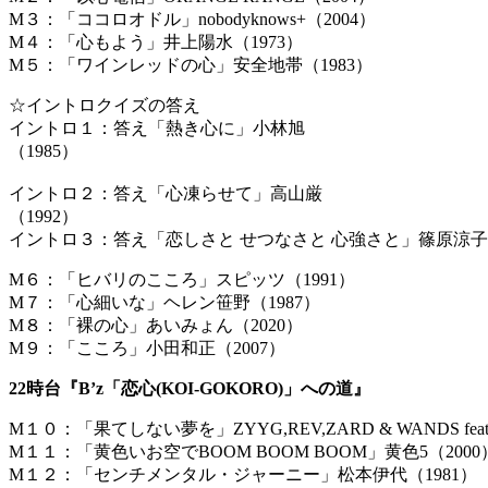
M３：「ココロオドル」nobodyknows+（2004）
M４：「心もよう」井上陽水（1973）
M５：「ワインレッドの心」安全地帯（1983）
☆イントロクイズの答え
イントロ１：答え「熱き心に」小林旭
（
イントロ２：答え「心凍らせて」高山厳
（
イントロ３：答え「恋しさと せつなさと 心強さと」篠原涼子 w
M６：「ヒバリのこころ」スピッツ（1991）
M７：「心細いな」ヘレン笹野（1987）
M８：「裸の心」あいみょん（2020）
M９：「こころ」小田和正（2007）
22時台『B’z「恋心(KOI-GOKORO)」への道』
M１０：「果てしない夢を」ZYYG,REV,ZARD & WANDS feat
M１１：「黄色いお空でBOOM BOOM BOOM」黄色5（2000
M１２：「センチメンタル・ジャーニー」松本伊代（1981）