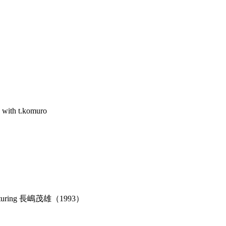
1
19
ith t.komuro
uring 長嶋茂雄（1993）
）