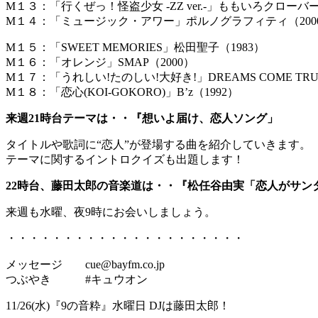
M１３：「行くぜっ！怪盗少女 -ZZ ver.-」ももいろクローバーZ
M１４：「ミュージック・アワー」ポルノグラフィティ（200
M１５：「SWEET MEMORIES」松田聖子（1983）
M１６：「オレンジ」SMAP（2000）
M１７：「うれしい!たのしい!大好き!」DREAMS COME TRU
M１８：「恋心(KOI-GOKORO)」B’z（1992）
来週21時台テーマは・・『想いよ届け、恋人ソング」
タイトルや歌詞に“恋人”が登場する曲を紹介していきます。
テーマに関するイントロクイズも出題します！
22時台、藤田太郎の音楽道は・・『松任谷由実「恋人がサン
来週も水曜、夜9時にお会いしましょう。
・・・・・・・・・・・・・・・・・・・・・
メッセージ cue@bayfm.co.jp
つぶやき #キュウオン
11/26(水)『9の音粋』水曜日 DJは藤田太郎！