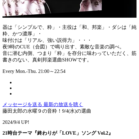
器は「シンプルで、粋」・主役は「和、邦楽」・ダシは「純
粋、かつ濃厚」・
味付けは「リアル、強い説得力」・・・
夜9時のCUE（合図）で鳴り出す、素敵な音楽の調べ。
音に潜む内側、つまり「粋」を存分に味わっていただく、筋
書きのない、真剣邦楽選曲SHOWです。
Every Mon.-Thu. 21:00～22:54
メッセージを送る
最新の放送を聴く
藤田太郎の水曜９の音粋！9/4(水)の選曲
2024/9/4 UP!
21時台テーマ『終わりが「LOVE」ソング Vol.2』