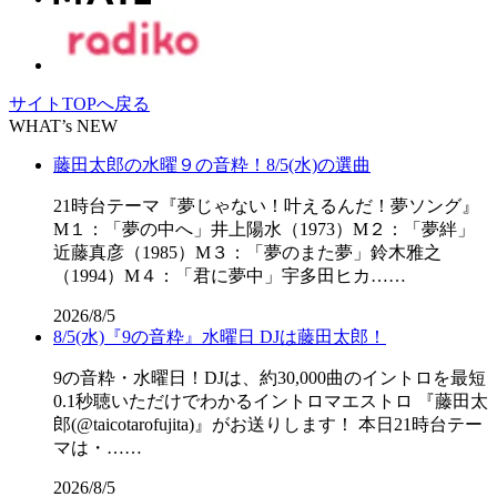
サイトTOPへ戻る
WHAT’s NEW
藤田太郎の水曜９の音粋！8/5(水)の選曲
21時台テーマ『夢じゃない！叶えるんだ！夢ソング』
M１：「夢の中へ」井上陽水（1973）M２：「夢絆」
近藤真彦（1985）M３：「夢のまた夢」鈴木雅之
（1994）M４：「君に夢中」宇多田ヒカ……
2026/8/5
8/5(水)『9の音粋』水曜日 DJは藤田太郎！
9の音粋・水曜日！DJは、約30,000曲のイントロを最短
0.1秒聴いただけでわかるイントロマエストロ 『藤田太
郎(@taicotarofujita)』がお送りします！ 本日21時台テー
マは・……
2026/8/5