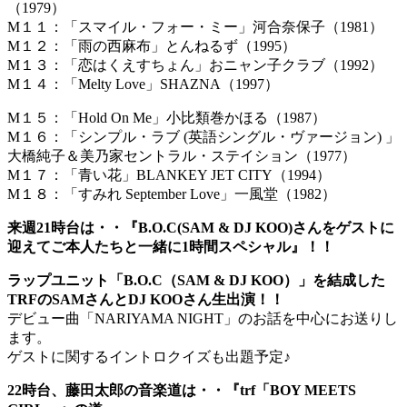
（1979）
M１１：「スマイル・フォー・ミー」河合奈保子（1981）
M１２：「雨の西麻布」とんねるず（1995）
M１３：「恋はくえすちょん」おニャン子クラブ（1992）
M１４：「Melty Love」SHAZNA（1997）
M１５：「Hold On Me」小比類巻かほる（1987）
M１６：「シンプル・ラブ (英語シングル・ヴァージョン) 」
大橋純子＆美乃家セントラル・ステイション（1977）
M１７：「青い花」BLANKEY JET CITY（1994）
M１８：「すみれ September Love」一風堂（1982）
来週21時台は・・『B.O.C(SAM & DJ KOO)さんをゲストに
迎えてご本人たちと一緒に1時間スペシャル』！！
ラップユニット「B.O.C（SAM & DJ KOO）」を結成した
TRFのSAMさんとDJ KOOさん生出演！！
デビュー曲「NARIYAMA NIGHT」のお話を中心にお送りし
ます。
ゲストに関するイントロクイズも出題予定♪
22時台、藤田太郎の音楽道は・・『trf「BOY MEETS