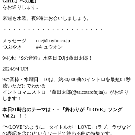
GIRL」への道』
をお送りします。
来週も水曜、夜9時にお会いしましょう。
・・・・・・・・・・・・・・・・・・・・・
メッセージ cue@bayfm.co.jp
つぶやき #キュウオン
9/4(水)『9の音粋』水曜日 DJは藤田太郎！
2024/9/4 UP!
9の音粋・水曜日！DJは、約30,000曲のイントロを最短0.1秒
聴いただけでわかる
イントロマエストロ 『藤田太郎(@taicotarofujita)』がお送り
します！
本日21時台のテーマは・・『終わりが「LOVE」ソング
Vol.2』！！
“〜LOVE”のように、タイトルが「LOVE」(ラブ、ラヴなど
の表記を含む)というワードで終わる曲の特集です。