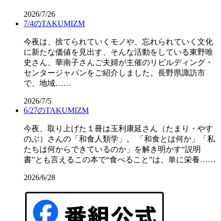
2026/7/26
7/4のTAKUMIZM
今夜は、捨てられていくモノや、忘れられていく文化
に新たな価値を見出す、そんな活動をしている東野唯
史さん、華南子さんご夫婦が主催のリビルディング・
センタージャパンをご紹介しました。長野県諏訪市
で、地域……
2026/7/5
6/27のTAKUMIZM
今夜、取り上げた１冊は玉利康延さん（たまり・やす
のぶ）さんの「和食人類学」。 「和食とは何か」「私
たちは何からできているのか」を解き明かす“説明
書”とも言えるこの本で“食べること”は、単に栄養……
2026/6/28