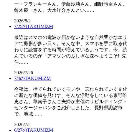
ー・フランキーさん、伊藤沙莉さん、細野晴臣さん、
鈴木慶一さん、大水洋介さんとい……
2026/8/2
7/25のTAKUMIZM
最近はスマホの電波が届かないような自然豊かなエリ
アで撮影が多い日々。そんな中、スマホを手に取る代
わりに読書をする時間が増えているようです。今、読
んでいるのが「アマゾンのふしぎな森へようこそ!: 先
住……
2026/7/26
7/4のTAKUMIZM
今夜は、捨てられていくモノや、忘れられていく文化
に新たな価値を見出す、そんな活動をしている東野唯
史さん、華南子さんご夫婦が主催のリビルディング・
センタージャパンをご紹介しました。長野県諏訪市
で、地域……
2026/7/5
6/27のTAKUMIZM