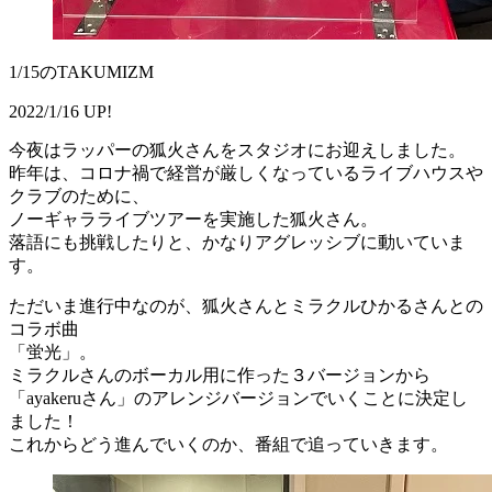
1/15のTAKUMIZM
2022/1/16 UP!
今夜はラッパーの狐火さんをスタジオにお迎えしました。
昨年は、コロナ禍で経営が厳しくなっているライブハウスや
クラブのために、
ノーギャラライブツアーを実施した狐火さん。
落語にも挑戦したりと、かなりアグレッシブに動いていま
す。
ただいま進行中なのが、狐火さんとミラクルひかるさんとの
コラボ曲
「蛍光」。
ミラクルさんのボーカル用に作った３バージョンから
「ayakeruさん」のアレンジバージョンでいくことに決定し
ました！
これからどう進んでいくのか、番組で追っていきます。