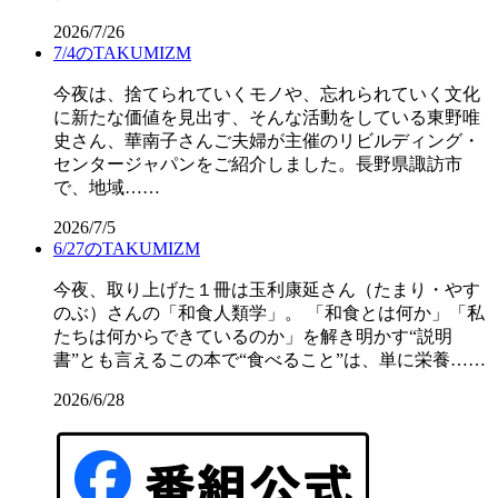
2026/7/26
7/4のTAKUMIZM
今夜は、捨てられていくモノや、忘れられていく文化
に新たな価値を見出す、そんな活動をしている東野唯
史さん、華南子さんご夫婦が主催のリビルディング・
センタージャパンをご紹介しました。長野県諏訪市
で、地域……
2026/7/5
6/27のTAKUMIZM
今夜、取り上げた１冊は玉利康延さん（たまり・やす
のぶ）さんの「和食人類学」。 「和食とは何か」「私
たちは何からできているのか」を解き明かす“説明
書”とも言えるこの本で“食べること”は、単に栄養……
2026/6/28