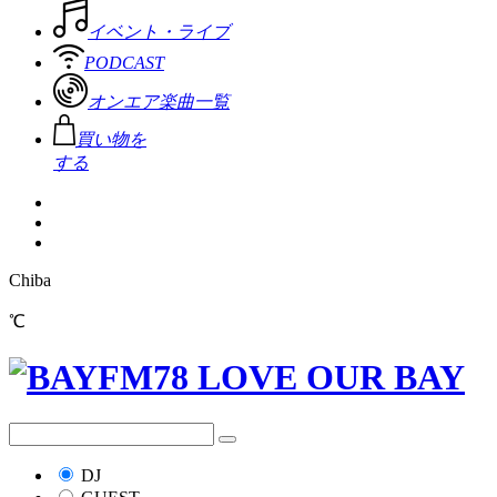
イベント・ライブ
PODCAST
オンエア楽曲一覧
買い物を
する
Chiba
℃
DJ