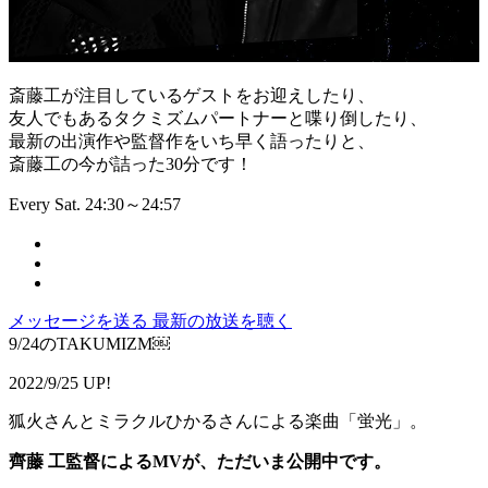
斎藤工が注目しているゲストをお迎えしたり、
友人でもあるタクミズムパートナーと喋り倒したり、
最新の出演作や監督作をいち早く語ったりと、
斎藤工の今が詰った30分です！
Every Sat. 24:30～24:57
メッセージを送る
最新の放送を聴く
9/24のTAKUMIZM￼
2022/9/25 UP!
狐火さんとミラクルひかるさんによる楽曲「蛍光」。
齊藤
工監督による
MV
が、ただいま公開中です。