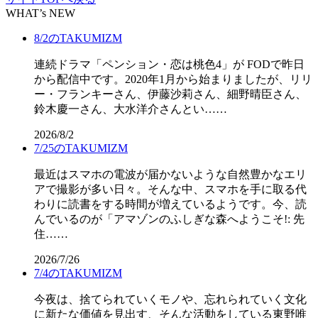
WHAT’s NEW
8/2のTAKUMIZM
連続ドラマ「ペンション・恋は桃色4」が FODで昨日
から配信中です。2020年1月から始まりましたが、リリ
ー・フランキーさん、伊藤沙莉さん、細野晴臣さん、
鈴木慶一さん、大水洋介さんとい……
2026/8/2
7/25のTAKUMIZM
最近はスマホの電波が届かないような自然豊かなエリ
アで撮影が多い日々。そんな中、スマホを手に取る代
わりに読書をする時間が増えているようです。今、読
んでいるのが「アマゾンのふしぎな森へようこそ!: 先
住……
2026/7/26
7/4のTAKUMIZM
今夜は、捨てられていくモノや、忘れられていく文化
に新たな価値を見出す、そんな活動をしている東野唯