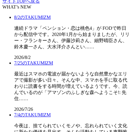
サイトTOPへ戻る
WHAT’s NEW
8/2のTAKUMIZM
連続ドラマ「ペンション・恋は桃色4」が FODで昨日
から配信中です。2020年1月から始まりましたが、リリ
ー・フランキーさん、伊藤沙莉さん、細野晴臣さん、
鈴木慶一さん、大水洋介さんとい……
2026/8/2
7/25のTAKUMIZM
最近はスマホの電波が届かないような自然豊かなエリ
アで撮影が多い日々。そんな中、スマホを手に取る代
わりに読書をする時間が増えているようです。今、読
んでいるのが「アマゾンのふしぎな森へようこそ!: 先
住……
2026/7/26
7/4のTAKUMIZM
今夜は、捨てられていくモノや、忘れられていく文化
に新たな価値を見出す、そんな活動をしている東野唯