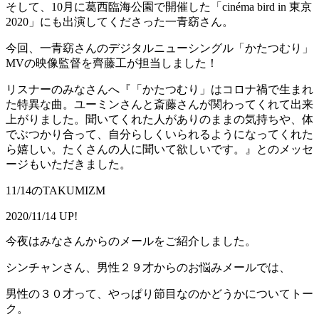
そして、10月に葛西臨海公園で開催した「cinéma bird in 東京
2020」にも出演してくださった一青窈さん。
今回、一青窈さんのデジタルニューシングル「かたつむり」
MVの映像監督を齊藤工が担当しました！
リスナーのみなさんへ『「かたつむり」はコロナ禍で生まれ
た特異な曲。ユーミンさんと斎藤さんが関わってくれて出来
上がりました。聞いてくれた人がありのままの気持ちや、体
でぶつかり合って、自分らしくいられるようになってくれた
ら嬉しい。たくさんの人に聞いて欲しいです。』とのメッセ
ージもいただきました。
11/14のTAKUMIZM
2020/11/14 UP!
今夜はみなさんからのメールをご紹介しました。
シンチャンさん、男性２９才からのお悩みメールでは、
男性の３０才って、やっぱり節目なのかどうかについてトー
ク。