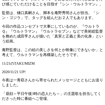
び感じていただけることを目指す『シン・ウルトラマン』。
監督は、樋口真嗣さん、脚本を庵野秀明さんが担当。「シ
ン・ゴジラ」で、タッグを組んだお２人でもあります。
今回の作品コンセプトで大事にしているのが、『ウルトラ
Ｑ』『ウルトラマン』『ウルトラセブン』などで美術総監督
を務めた成田亨さんが描いた「真実と正義と美の化身」とい
う絵画。
庵野監督は、この絵の美しさを何とか映像にできないか」と
考えて、ウルトラマンを再構築したそうです。
11/21のTAKUMIZM
2020/11/21 UP!
今夜は一青窈さんから寄せられたメッセージとともにお送り
しました。
「昼顔～平日午後3時の恋人たち～」の主題歌を担当してく
ださった時に番組へご登場、