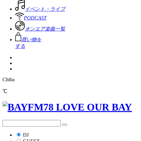
イベント・ライブ
PODCAST
オンエア楽曲一覧
買い物を
する
Chiba
℃
DJ