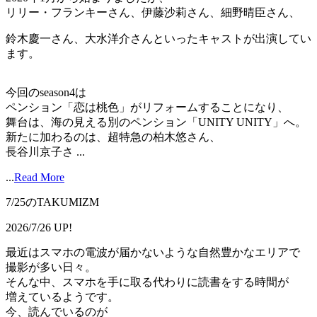
リリー・フランキーさん、伊藤沙莉さん、細野晴臣さん、
鈴木慶一さん、大水洋介さんといったキャストが出演してい
ます。
今回のseason4は
ペンション「恋は桃色」がリフォームすることになり、
舞台は、海の見える別のペンション「UNITY UNITY」へ。
新たに加わるのは、超特急の柏木悠さん、
長谷川京子さ ...
...
Read More
7/25のTAKUMIZM
2026/7/26 UP!
最近はスマホの電波が届かないような自然豊かなエリアで
撮影が多い日々。
そんな中、スマホを手に取る代わりに読書をする時間が
増えているようです。
今、読んでいるのが