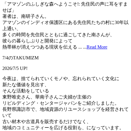
「アマゾンのふしぎな森へようこそ!: 先住民の声に耳をすま
せば」
著者は、南研子さん。
アマゾンのインディオ保護区にある先住民たちの村に30年以
上通い、
多くの時間を先住民とともに過ごしてきた南さんが、
彼らの暮らしぶりと開発によって
熱帯林が消えつつある現状を伝える ...
...
Read More
7/4のTAKUMIZM
2026/7/5 UP!
今夜は、捨てられていくモノや、忘れられていく文化に
新たな価値を見出す、
そんな活動をしている
東野唯史さん、華南子さんご夫婦が主催の
リビルディング・センタージャパンをご紹介しました。
長野県諏訪市で、地域資源のリユースショップを経営されて
いて
古い材木や古道具を販売するだけでなく、
地域のコミュニティーを広げる役割も、になっています。