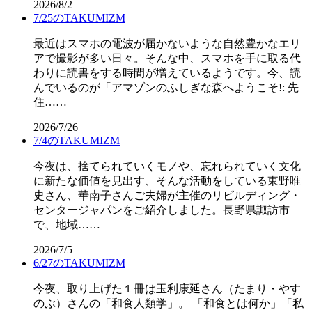
2026/8/2
7/25のTAKUMIZM
最近はスマホの電波が届かないような自然豊かなエリ
アで撮影が多い日々。そんな中、スマホを手に取る代
わりに読書をする時間が増えているようです。今、読
んでいるのが「アマゾンのふしぎな森へようこそ!: 先
住……
2026/7/26
7/4のTAKUMIZM
今夜は、捨てられていくモノや、忘れられていく文化
に新たな価値を見出す、そんな活動をしている東野唯
史さん、華南子さんご夫婦が主催のリビルディング・
センタージャパンをご紹介しました。長野県諏訪市
で、地域……
2026/7/5
6/27のTAKUMIZM
今夜、取り上げた１冊は玉利康延さん（たまり・やす
のぶ）さんの「和食人類学」。 「和食とは何か」「私