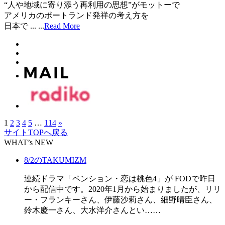
“人や地域に寄り添う再利用の思想”がモットーで
アメリカのポートランド発祥の考え方を
日本で ...
...
Read More
1
2
3
4
5
…
114
»
サイトTOPへ戻る
WHAT’s NEW
8/2のTAKUMIZM
連続ドラマ「ペンション・恋は桃色4」が FODで昨日
から配信中です。2020年1月から始まりましたが、リリ
ー・フランキーさん、伊藤沙莉さん、細野晴臣さん、
鈴木慶一さん、大水洋介さんとい……