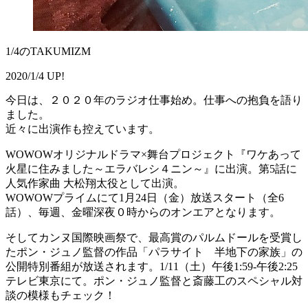
1/4のTAKUMIZM
2020/1/4 UP!
今日は、２０２０年のラジオ仕事始め。仕事への抱負を語り
ました。
近々に出演作も控えています。
WOWOWオリジナルドラマ×舞台プロジェクト『ワケあって
火星に住みました～エラバレシ４ニン～』に出演。第5話に
人気作家曲 大松翔太役として出演。
WOWOWプライムにて1月24日（金）放送スタート（全6
話）、毎週、金曜深夜０時からのオンエアとなります。
そしてカンヌ国際映画祭で、最高賞のパルムドールを受賞し
たポン・ジュノ監督の作品「パラサイト 半地下の家族」の
公開特別番組が放送されます。1/11（土）午後1:59-午後2:25
テレビ東京にて。ポン・ジュノ監督と斎藤工のスペシャル対
談の模様もチェック！