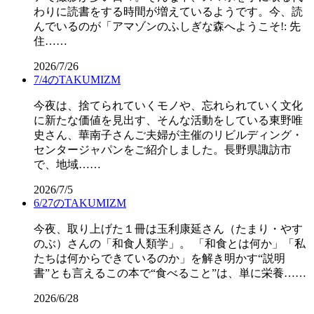
わりに読書をする時間が増えているようです。今、読
んでいるのが「アマゾンのふしぎな森へようこそ!: 先
住……
2026/7/26
7/4のTAKUMIZM
今夜は、捨てられていくモノや、忘れられていく文化
に新たな価値を見出す、そんな活動をしている東野唯
史さん、華南子さんご夫婦が主催のリビルディング・
センタージャパンをご紹介しました。長野県諏訪市
で、地域……
2026/7/5
6/27のTAKUMIZM
今夜、取り上げた１冊は玉利康延さん（たまり・やす
のぶ）さんの「和食人類学」。 「和食とは何か」「私
たちは何からできているのか」を解き明かす“説明
書”とも言えるこの本で“食べること”は、単に栄養……
2026/6/28