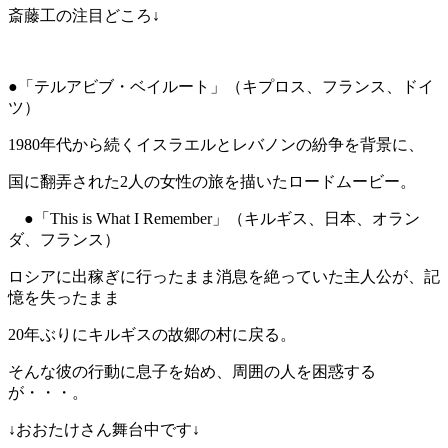
斎藤工の注目どころ↓
●「テルアビブ・ベイルート」（キプロス、フランス、ドイ
ツ）
1980年代から続くイスラエルとレバノンの紛争を背景に、
国に翻弄された2人の女性の旅を描いたロードムービー。
●「This is What I Remember」（キルギス、日本、オラン
ダ、フランス）
ロシアに出稼ぎに行ったまま消息を絶っていた主人公が、記
憶を失ったまま
20年ぶりにキルギスの故郷の村に戻る。
そんな彼の行動に息子を始め、周囲の人を困惑する
が・・・。
↓おおたけさん舞台中です↓