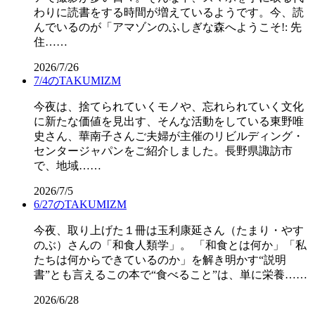
わりに読書をする時間が増えているようです。今、読
んでいるのが「アマゾンのふしぎな森へようこそ!: 先
住……
2026/7/26
7/4のTAKUMIZM
今夜は、捨てられていくモノや、忘れられていく文化
に新たな価値を見出す、そんな活動をしている東野唯
史さん、華南子さんご夫婦が主催のリビルディング・
センタージャパンをご紹介しました。長野県諏訪市
で、地域……
2026/7/5
6/27のTAKUMIZM
今夜、取り上げた１冊は玉利康延さん（たまり・やす
のぶ）さんの「和食人類学」。 「和食とは何か」「私
たちは何からできているのか」を解き明かす“説明
書”とも言えるこの本で“食べること”は、単に栄養……
2026/6/28