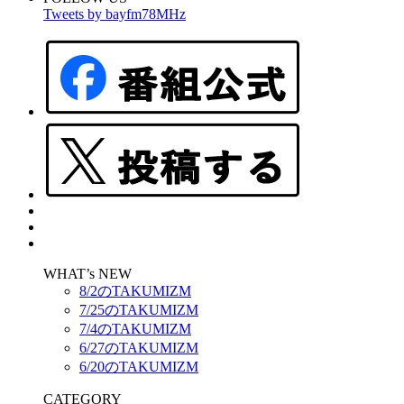
Tweets by bayfm78MHz
WHAT’s NEW
8/2のTAKUMIZM
7/25のTAKUMIZM
7/4のTAKUMIZM
6/27のTAKUMIZM
6/20のTAKUMIZM
CATEGORY