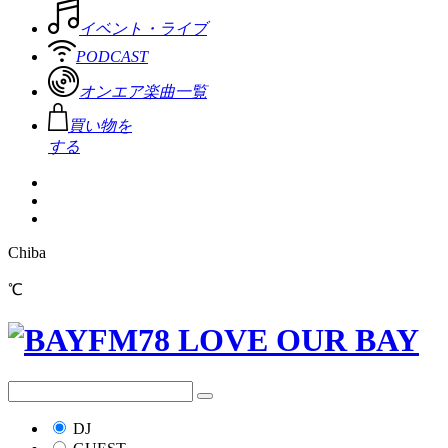
イベント・ライブ
PODCAST
オンエア楽曲一覧
買い物を
する
Chiba
℃
DJ