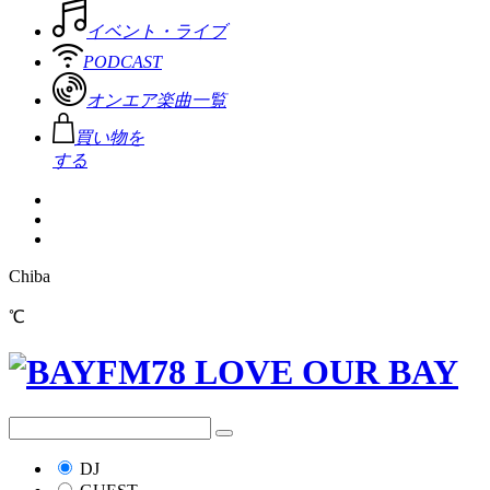
イベント・ライブ
PODCAST
オンエア楽曲一覧
買い物を
する
Chiba
℃
DJ