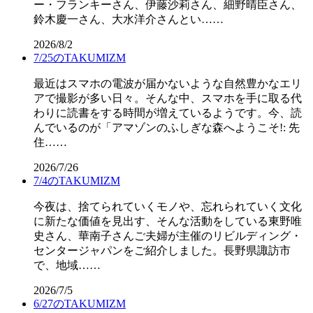
ー・フランキーさん、伊藤沙莉さん、細野晴臣さん、
鈴木慶一さん、大水洋介さんとい……
2026/8/2
7/25のTAKUMIZM
最近はスマホの電波が届かないような自然豊かなエリ
アで撮影が多い日々。そんな中、スマホを手に取る代
わりに読書をする時間が増えているようです。今、読
んでいるのが「アマゾンのふしぎな森へようこそ!: 先
住……
2026/7/26
7/4のTAKUMIZM
今夜は、捨てられていくモノや、忘れられていく文化
に新たな価値を見出す、そんな活動をしている東野唯
史さん、華南子さんご夫婦が主催のリビルディング・
センタージャパンをご紹介しました。長野県諏訪市
で、地域……
2026/7/5
6/27のTAKUMIZM