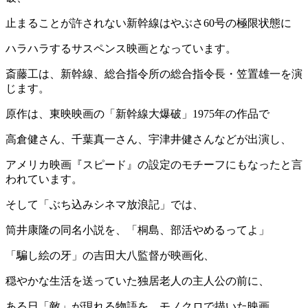
止まることが許されない新幹線はやぶさ60号の極限状態に
ハラハラするサスペンス映画となっています。
斎藤工は、新幹線、総合指令所の総合指令長・笠置雄一を演
じます。
原作は、東映映画の「新幹線大爆破」1975年の作品で
高倉健さん、千葉真一さん、宇津井健さんなどが出演し、
アメリカ映画『スピード』の設定のモチーフにもなったと言
われています。
そして「ぶち込みシネマ放浪記」では、
筒井康隆の同名小説を、「桐島、部活やめるってよ」
「騙し絵の牙」の吉田大八監督が映画化、
穏やかな生活を送っていた独居老人の主人公の前に、
ある日「敵」が現れる物語を、モノクロで描いた映画