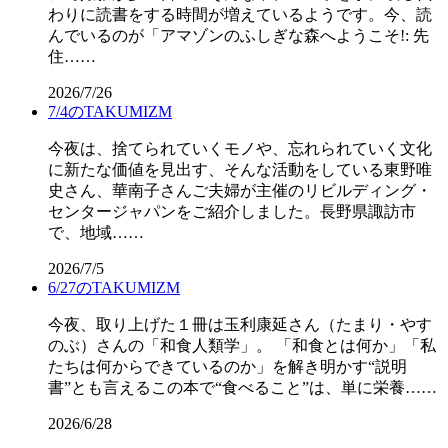
わりに読書をする時間が増えているようです。今、読
んでいるのが「アマゾンのふしぎな森へようこそ!: 先
住……
2026/7/26
7/4のTAKUMIZM
今夜は、捨てられていくモノや、忘れられていく文化
に新たな価値を見出す、そんな活動をしている東野唯
史さん、華南子さんご夫婦が主催のリビルディング・
センタージャパンをご紹介しました。長野県諏訪市
で、地域……
2026/7/5
6/27のTAKUMIZM
今夜、取り上げた１冊は玉利康延さん（たまり・やす
のぶ）さんの「和食人類学」。 「和食とは何か」「私
たちは何からできているのか」を解き明かす“説明
書”とも言えるこの本で“食べること”は、単に栄養……
2026/6/28