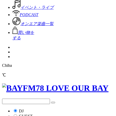
イベント・ライブ
PODCAST
オンエア楽曲一覧
買い物を
する
Chiba
℃
DJ