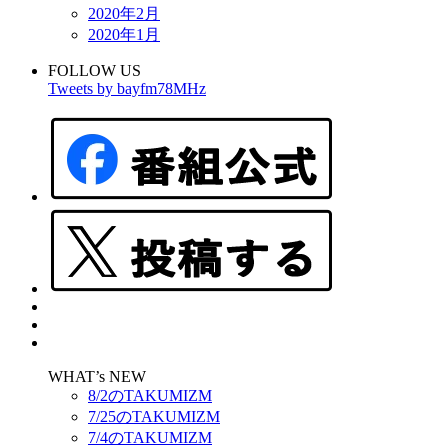
2020年2月
2020年1月
FOLLOW US
Tweets by bayfm78MHz
WHAT’s NEW
8/2のTAKUMIZM
7/25のTAKUMIZM
7/4のTAKUMIZM