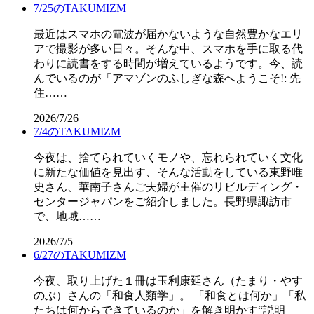
7/25のTAKUMIZM
最近はスマホの電波が届かないような自然豊かなエリ
アで撮影が多い日々。そんな中、スマホを手に取る代
わりに読書をする時間が増えているようです。今、読
んでいるのが「アマゾンのふしぎな森へようこそ!: 先
住……
2026/7/26
7/4のTAKUMIZM
今夜は、捨てられていくモノや、忘れられていく文化
に新たな価値を見出す、そんな活動をしている東野唯
史さん、華南子さんご夫婦が主催のリビルディング・
センタージャパンをご紹介しました。長野県諏訪市
で、地域……
2026/7/5
6/27のTAKUMIZM
今夜、取り上げた１冊は玉利康延さん（たまり・やす
のぶ）さんの「和食人類学」。 「和食とは何か」「私
たちは何からできているのか」を解き明かす“説明