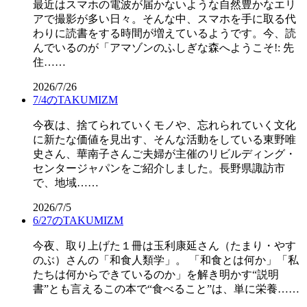
最近はスマホの電波が届かないような自然豊かなエリ
アで撮影が多い日々。そんな中、スマホを手に取る代
わりに読書をする時間が増えているようです。今、読
んでいるのが「アマゾンのふしぎな森へようこそ!: 先
住……
2026/7/26
7/4のTAKUMIZM
今夜は、捨てられていくモノや、忘れられていく文化
に新たな価値を見出す、そんな活動をしている東野唯
史さん、華南子さんご夫婦が主催のリビルディング・
センタージャパンをご紹介しました。長野県諏訪市
で、地域……
2026/7/5
6/27のTAKUMIZM
今夜、取り上げた１冊は玉利康延さん（たまり・やす
のぶ）さんの「和食人類学」。 「和食とは何か」「私
たちは何からできているのか」を解き明かす“説明
書”とも言えるこの本で“食べること”は、単に栄養……