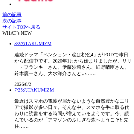
前の記事
次の記事
サイトTOPへ戻る
WHAT’s NEW
8/2のTAKUMIZM
連続ドラマ「ペンション・恋は桃色4」が FODで昨日
から配信中です。2020年1月から始まりましたが、リリ
ー・フランキーさん、伊藤沙莉さん、細野晴臣さん、
鈴木慶一さん、大水洋介さんとい……
2026/8/2
7/25のTAKUMIZM
最近はスマホの電波が届かないような自然豊かなエリ
アで撮影が多い日々。そんな中、スマホを手に取る代
わりに読書をする時間が増えているようです。今、読
んでいるのが「アマゾンのふしぎな森へようこそ!: 先
住……