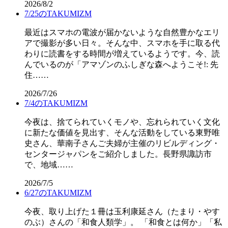
2026/8/2
7/25のTAKUMIZM
最近はスマホの電波が届かないような自然豊かなエリ
アで撮影が多い日々。そんな中、スマホを手に取る代
わりに読書をする時間が増えているようです。今、読
んでいるのが「アマゾンのふしぎな森へようこそ!: 先
住……
2026/7/26
7/4のTAKUMIZM
今夜は、捨てられていくモノや、忘れられていく文化
に新たな価値を見出す、そんな活動をしている東野唯
史さん、華南子さんご夫婦が主催のリビルディング・
センタージャパンをご紹介しました。長野県諏訪市
で、地域……
2026/7/5
6/27のTAKUMIZM
今夜、取り上げた１冊は玉利康延さん（たまり・やす
のぶ）さんの「和食人類学」。 「和食とは何か」「私