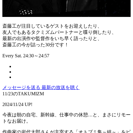
斎藤工が注目しているゲストをお迎えしたり、
友人でもあるタクミズムパートナーと喋り倒したり、
最新の出演作や監督作をいち早く語ったりと、
斎藤工の今が詰った30分です！
Every Sat. 24:30～24:57
メッセージを送る
最新の放送を聴く
11/23のTAKUMIZM
2024/11/24 UP!
今夜は朝の自宅、新幹線、仕事中の休憩…と、まさにリモー
トなお届け。
作曲家の岩代太郎さんが主宰する「オトブミ集～絆～」をピ