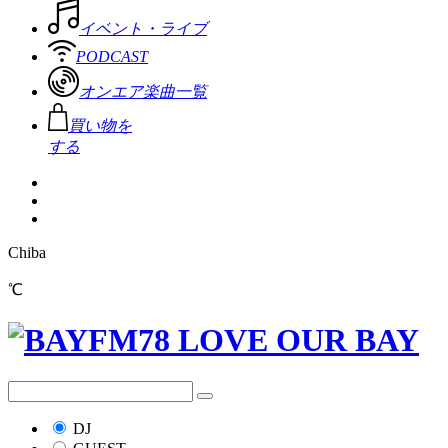
イベント・ライブ
PODCAST
オンエア楽曲一覧
買い物を
する
Chiba
℃
DJ