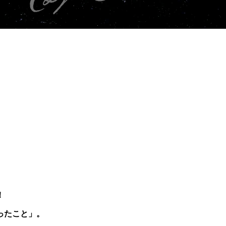
！
ったこと」。