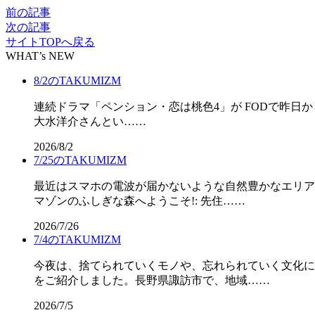
前の記事
次の記事
サイトTOPへ戻る
WHAT’s NEW
8/2のTAKUMIZM
連続ドラマ「ペンション・恋は桃色4」が FODで昨日
大水洋介さんとい……
2026/8/2
7/25のTAKUMIZM
最近はスマホの電波が届かないような自然豊かなエリア
マゾンのふしぎな森へようこそ!: 先住……
2026/7/26
7/4のTAKUMIZM
今夜は、捨てられていくモノや、忘れられていく文化に
をご紹介しました。長野県諏訪市で、地域……
2026/7/5