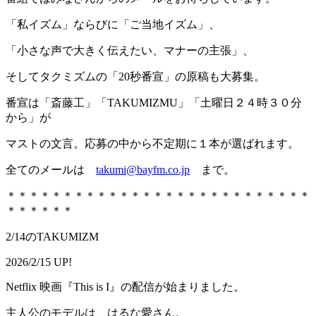
「私イズム」ならびに「ご当地イズム」、
「小さな声で大きく伝えたい、マナーの主張」、
そしてタクミズムの「20秒番宣」の原稿も大募集。
番宣は「斎藤工」「TAKUMIZMU」「土曜日２４時３０分
から」が
マストの文言。応募の中から不定期に１本が選ばれます。
全てのメールは
takumi@bayfm.co.jp
まで。
＊＊＊＊＊＊＊＊＊＊＊＊＊＊＊＊＊＊＊＊＊＊＊＊＊＊＊
＊＊＊＊＊＊
2/14のTAKUMIZM
2026/2/15 UP!
Netflix 映画『This is I』の配信が始まりました。
主人公のモデルは、はるな愛さん。