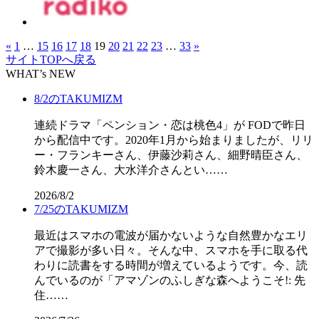
«
1
…
15
16
17
18
19
20
21
22
23
…
33
»
サイトTOPへ戻る
WHAT’s NEW
8/2のTAKUMIZM
連続ドラマ「ペンション・恋は桃色4」が FODで昨日
から配信中です。2020年1月から始まりましたが、リリ
ー・フランキーさん、伊藤沙莉さん、細野晴臣さん、
鈴木慶一さん、大水洋介さんとい……
2026/8/2
7/25のTAKUMIZM
最近はスマホの電波が届かないような自然豊かなエリ
アで撮影が多い日々。そんな中、スマホを手に取る代
わりに読書をする時間が増えているようです。今、読
んでいるのが「アマゾンのふしぎな森へようこそ!: 先
住……