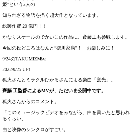
姫”という2人の
知られざる物語を描く超大作となっています。
総製作費 20 億円！！
かなりスケールのでかいこの作品に、斎藤工も参戦します。
今回の役どころはなんと“徳川家康”！ お楽しみに！
9/24のTAKUMIZM￼
2022/9/25 UP!
狐火さんとミラクルひかるさんによる楽曲「蛍光」。
齊藤
工監督による
MV
が、ただいま公開中です。
狐火さんからのコメント。
「このミュージックビデオをみながら、曲を書いたと思われ
るくらい、
曲と映像のシンクロがすごい。