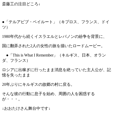
斎藤工の注目どころ↓
●「テルアビブ・ベイルート」（キプロス、フランス、ドイ
ツ）
1980年代から続くイスラエルとレバノンの紛争を背景に、
国に翻弄された2人の女性の旅を描いたロードムービー。
●「This is What I Remember」（キルギス、日本、オラン
ダ、フランス）
ロシアに出稼ぎに行ったまま消息を絶っていた主人公が、記
憶を失ったまま
20年ぶりにキルギスの故郷の村に戻る。
そんな彼の行動に息子を始め、周囲の人を困惑する
が・・・。
↓おおたけさん舞台中です↓