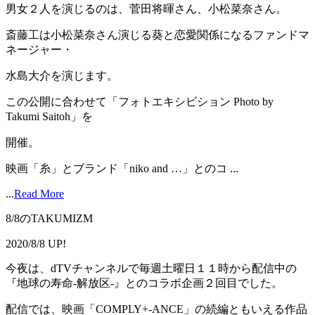
男女２人を演じるのは、菅田将暉さん、小松菜奈さん。
斎藤工は小松菜奈さん演じる葵と恋愛関係になるファンドマ
ネージャー・
水島大介を演じます。
この公開に合わせて「フォトエキシビション Photo by
Takumi Saitoh」を
開催。
映画「糸」とブランド「niko and …」とのコ ...
...
Read More
8/8のTAKUMIZM
2020/8/8 UP!
今夜は、dTVチャンネルで毎週土曜日１１時から配信中の
『地球の寿命-解放区-』とのコラボ企画２回目でした。
配信では、映画「COMPLY+-ANCE」の続編ともいえる作品