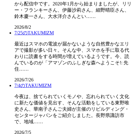
から配信中です。2020年1月から始まりましたが、リリ
ー・フランキーさん、伊藤沙莉さん、細野晴臣さん、
鈴木慶一さん、大水洋介さんとい……
2026/8/2
7/25のTAKUMIZM
最近はスマホの電波が届かないような自然豊かなエリ
アで撮影が多い日々。そんな中、スマホを手に取る代
わりに読書をする時間が増えているようです。今、読
んでいるのが「アマゾンのふしぎな森へようこそ!: 先
住……
2026/7/26
7/4のTAKUMIZM
今夜は、捨てられていくモノや、忘れられていく文化
に新たな価値を見出す、そんな活動をしている東野唯
史さん、華南子さんご夫婦が主催のリビルディング・
センタージャパンをご紹介しました。長野県諏訪市
で、地域……
2026/7/5