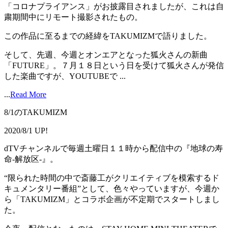
「コロナプライアンス」がお披露目されましたが、これは自
粛期間中にリモート撮影されたもの。
この作品に至るまでの経緯をTAKUMIZMで語りました。
そして、先週、今週とオンエアとなった狐火さんの新曲
「FUTURE」。７月１８日という日を受けて狐火さんが発信
した楽曲ですが、YOUTUBEで ...
...
Read More
8/1のTAKUMIZM
2020/8/1 UP!
dTVチャンネルで毎週土曜日１１時から配信中の『地球の寿
命-解放区-』。
“限られた時間の中で斎藤工がクリエイティブを模索するド
キュメンタリー番組”として、色々やっていますが、今週か
ら「TAKUMIZM」とコラボ企画が不定期でスタートしまし
た。