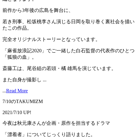
前作から3年後の広島を舞台に、
若き刑事、松坂桃李さん演じる日岡を取り巻く裏社会を描い
たこの作品。
完全オリジナルストーリーとなっています。
「麻雀放浪記2020」でご一緒した白石監督の代表作のひとつ
「狐狼の血」。
斎藤工は、尾谷組の若頭・橘 雄馬を演じています。
また自身が撮影し ...
...
Read More
7/10のTAKUMIZM
2021/7/10 UP!
今夜は秋元康さんが企画・原作を担当するドラマ
「漂着者」についてじっくり語りました。