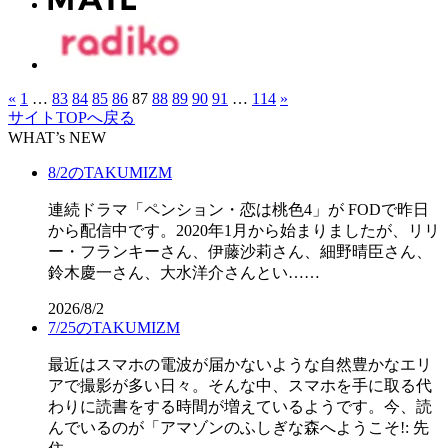
«
1
…
83
84
85
86
87
88
89
90
91
…
114
»
サイトTOPへ戻る
WHAT’s NEW
8/2のTAKUMIZM
連続ドラマ「ペンション・恋は桃色4」が FODで昨日
から配信中です。2020年1月から始まりましたが、リリ
ー・フランキーさん、伊藤沙莉さん、細野晴臣さん、
鈴木慶一さん、大水洋介さんとい……
2026/8/2
7/25のTAKUMIZM
最近はスマホの電波が届かないような自然豊かなエリ
アで撮影が多い日々。そんな中、スマホを手に取る代
わりに読書をする時間が増えているようです。今、読
んでいるのが「アマゾンのふしぎな森へようこそ!: 先