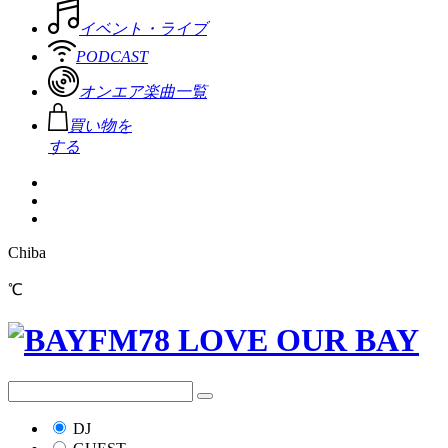
イベント・ライブ
PODCAST
オンエア楽曲一覧
買い物を
する
Chiba
℃
DJ