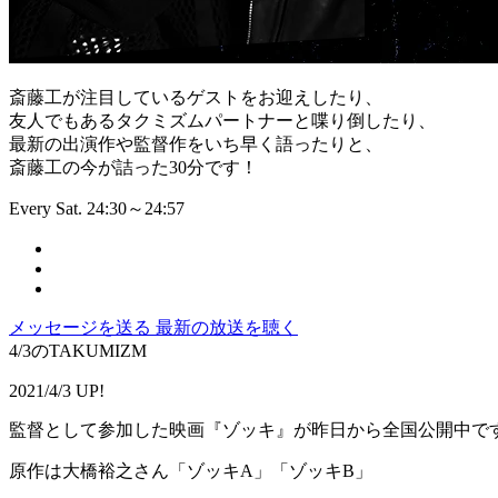
斎藤工が注目しているゲストをお迎えしたり、
友人でもあるタクミズムパートナーと喋り倒したり、
最新の出演作や監督作をいち早く語ったりと、
斎藤工の今が詰った30分です！
Every Sat. 24:30～24:57
メッセージを送る
最新の放送を聴く
4/3のTAKUMIZM
2021/4/3 UP!
監督として参加した映画『ゾッキ』が昨日から全国公開中で
原作は大橋裕之さん「ゾッキA」「ゾッキB」