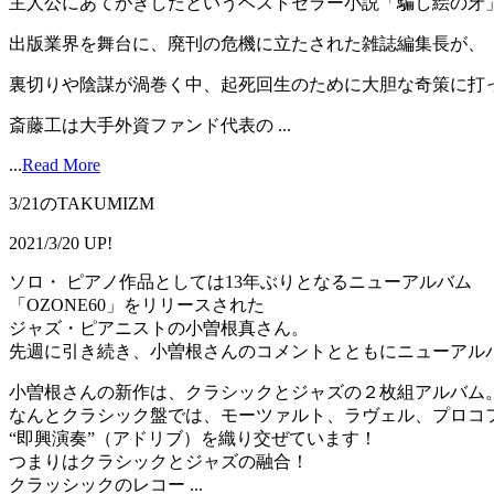
主人公にあてがきしたというベストセラー小説「騙し絵の牙
出版業界を舞台に、廃刊の危機に立たされた雑誌編集長が、
裏切りや陰謀が渦巻く中、起死回生のために大胆な奇策に打
斎藤工は大手外資ファンド代表の ...
...
Read More
3/21のTAKUMIZM
2021/3/20 UP!
ソロ・ ピアノ作品としては13年ぶりとなるニューアルバム
「OZONE60」をリリースされた
ジャズ・ピアニストの小曽根真さん。
先週に引き続き、小曽根さんのコメントとともにニューアル
小曽根さんの新作は、クラシックとジャズの２枚組アルバム
なんとクラシック盤では、モーツァルト、ラヴェル、プロコ
“即興演奏”（アドリブ）を織り交ぜています！
つまりはクラシックとジャズの融合！
クラッシックのレコー ...