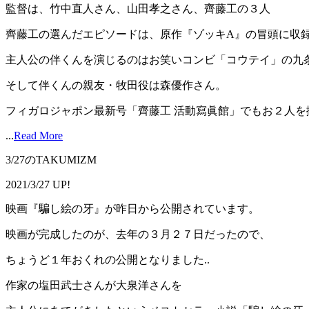
監督は、竹中直人さん、山田孝之さん、齊藤工の３人
齊藤工の選んだエピソードは、原作『ゾッキA』の冒頭に収
主人公の伴くんを演じるのはお笑いコンビ「コウテイ」の九
そして伴くんの親友・牧田役は森優作さん。
フィガロジャポン最新号「齊藤工 活動寫眞館」でもお２人を撮影
...
Read More
3/27のTAKUMIZM
2021/3/27 UP!
映画『騙し絵の牙』が昨日から公開されています。
映画が完成したのが、去年の３月２７日だったので、
ちょうど１年おくれの公開となりました..
作家の塩田武士さんが大泉洋さんを