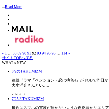
...
Read More
«
1
…
88
89
90
91
92
93
94
95
96
…
114
»
サイトTOPへ戻る
WHAT’s NEW
8/2のTAKUMIZM
連続ドラマ「ペンション・恋は桃色4」が FODで昨日
大水洋介さんとい……
2026/8/2
7/25のTAKUMIZM
最近はスマホの電波が届かないような自然豊かなエリア