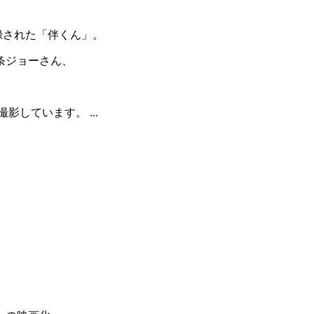
録された「伴くん」。
条ジョーさん、
しています。 ...