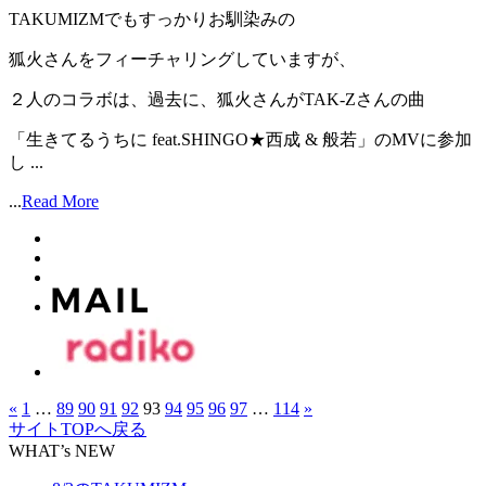
TAKUMIZMでもすっかりお馴染みの
狐火さんをフィーチャリングしていますが、
２人のコラボは、過去に、狐火さんがTAK-Zさんの曲
「生きてるうちに feat.SHINGO★西成 & 般若」のMVに参加
し ...
...
Read More
«
1
…
89
90
91
92
93
94
95
96
97
…
114
»
サイトTOPへ戻る
WHAT’s NEW