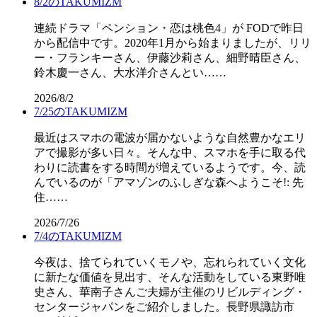
8/2のTAKUMIZM
連続ドラマ「ペンション・恋は桃色4」が FODで昨日
から配信中です。2020年1月から始まりましたが、リリ
ー・フランキーさん、伊藤沙莉さん、細野晴臣さん、
鈴木慶一さん、大水洋介さんとい……
2026/8/2
7/25のTAKUMIZM
最近はスマホの電波が届かないような自然豊かなエリ
アで撮影が多い日々。そんな中、スマホを手に取る代
わりに読書をする時間が増えているようです。今、読
んでいるのが「アマゾンのふしぎな森へようこそ!: 先
住……
2026/7/26
7/4のTAKUMIZM
今夜は、捨てられていくモノや、忘れられていく文化
に新たな価値を見出す、そんな活動をしている東野唯
史さん、華南子さんご夫婦が主催のリビルディング・
センタージャパンをご紹介しました。長野県諏訪市