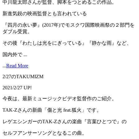
中川龍太郎さんが監督、脚本をつとめるこの作品。
新進気鋭の映画監督とも言われている
『四月の永い夢』(2017年)でモスクワ国際映画祭の２部門を
ダブル受賞。
その後『わたしは光をにぎっている』『静かな雨』など、
国内外で ...
...
Read More
2/27のTAKUMIZM
2021/2/27 UP!
今夜は、最新ミュージックビデオ監督作のご紹介。
TAK-Zさんの新曲「傷と光 feat.狐火」です。
レゲエシンガーのTAK-Zさんの楽曲『言葉ひとつで』の
セルフアンサーソングとなるこの曲。