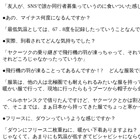
「友人が、SNSで誰か同行者募集っていうのに食いついた感
●あの、マイナス何度になるんですか？
「最低気温としては、67．8度を記録したっていうことなん
●実際、到着されてどんな気持ちでした？
「ヤクーツクの乗り継ぎで飛行機の羽が凍っちゃって、それ
それどころじゃなかったっていうか」
●飛行機の羽が凍ることってあるんですか！? どんな服装
「服装は、他の人は北極圏でも耐えられるみたいな服を持っ
暖かい服で行って、現地に行ったらもうブーツから帽子から
ベルホヤンスクで借りたんですけど、ヤクーツクとかは割と
で、そこまでは。まぁ日本から持ってきた服でちょっと寒か
●フリースに、ダウンっていうような感じですか？
「ダウンにフリース二枚重ねに、暖かい下着ありますよね？
じゃなくて。あまりにも気温が低すぎてビシャビシャになら