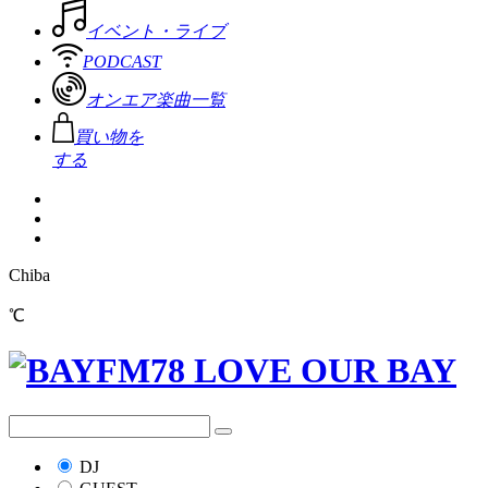
イベント・ライブ
PODCAST
オンエア楽曲一覧
買い物を
する
Chiba
℃
DJ