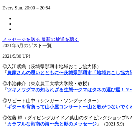
Every Sun. 20:00～20:54
メッセージを送る
最新の放送を聴く
2021年5月のゲスト一覧
2021/5/30 UP!
◎入江紫織（茨城県那珂市地域おこし協力隊）
『
農家さんの思いとともに〜茨城県那珂市「地域おこし協力
◎小池伸介（東京農工大学大学院・教授）
『
ツキノワグマの知られざる生態〜クマはタネの運び屋！？
◎リピート山中（シンガー・ソングライター）
『
ギターを背負って山小屋コンサート〜山と歌がつないでく
◎佐藤 輝（ダイビングガイド／葉山のダイビングショップN
『
カラフルな湘南の海〜光と影のメッセージ
』（2021.5.9)