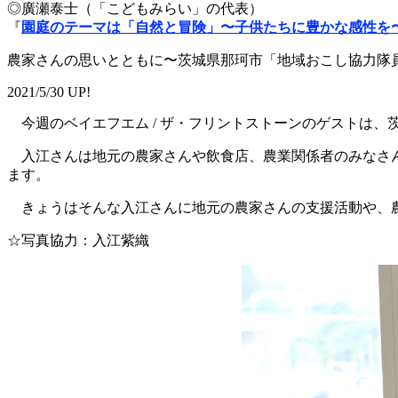
◎廣瀬泰士（「こどもみらい」の代表）
『
園庭のテーマは「自然と冒険」〜子供たちに豊かな感性を
農家さんの思いとともに〜茨城県那珂市「地域おこし協力隊
2021/5/30 UP!
今週のベイエフエム / ザ・フリントストーンのゲストは、
入江さんは地元の農家さんや飲食店、農業関係者のみなさん
ます。
きょうはそんな入江さんに地元の農家さんの支援活動や、
☆写真協力：入江紫織