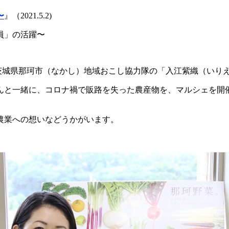
〜
』（2021.5.2)
員」の活躍〜
茨城県那珂市（なかし）地域おこし協力隊の「入江紫織（いり
と一緒に、コロナ禍で販路を失った農産物を、マルシェを開
農業への想いなどうかがいます。