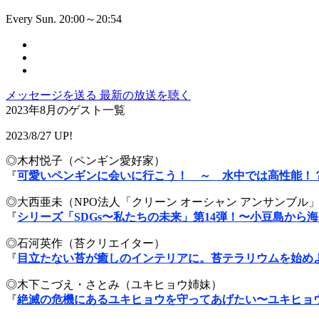
Every Sun. 20:00～20:54
メッセージを送る
最新の放送を聴く
2023年8月のゲスト一覧
2023/8/27 UP!
◎木村悦子（ペンギン愛好家）
『
可愛いペンギンに会いに行こう！ ～ 水中では高性能！
◎大西亜未（NPO法人「クリーン オーシャン アンサンブル
『
シリーズ「SDGs〜私たちの未来」第14弾！〜小豆島から
◎石河英作（苔クリエイター）
『
目立たない苔が癒しのインテリアに。苔テラリウムを始め
◎木下こづえ・さとみ（ユキヒョウ姉妹）
『
絶滅の危機にあるユキヒョウを守ってあげたい〜ユキヒョ