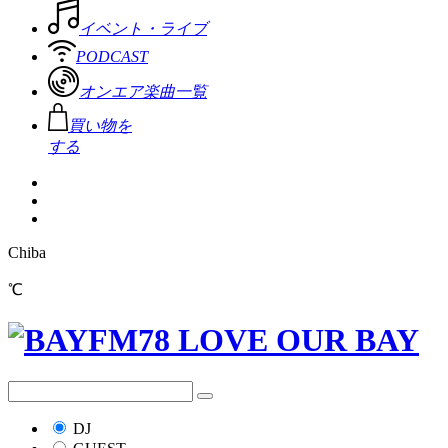
イベント・ライブ
PODCAST
オンエア楽曲一覧
買い物を
する
Chiba
℃
DJ