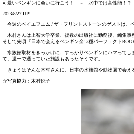
可愛いペンギンに会いに行こう！ ～ 水中では高性能！？
2023/8/27 UP!
今週のベイエフエム / ザ・フリントストーンのゲストは、
木村さんは上智大学卒業、複数の出版社に勤務後、編集事務
そして先頃『日本で会えるペンギン全12種パーフェクトBOO
水族館取材をきっかけに、すっかりペンギンにハマってしま
て、週一で通っていた施設もあったそうです。
きょうはそんな木村さんに、日本の水族館や動物園で会える
☆写真協力：木村悦子