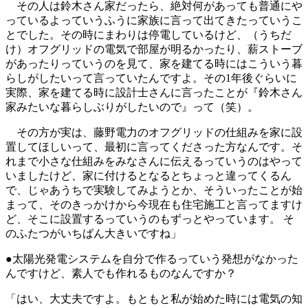
その人は鈴木さん家だったら、絶対何があっても普通にや
っているよっていうふうに家族に言って出てきたっていうこ
とでした。その時にまわりは停電しているけど、（うちだ
け）オフグリッドの電気で部屋が明るかったり、薪ストーブ
があったりっていうのを見て、家を建てる時にはこういう暮
らしがしたいって言っていたんですよ。その1年後ぐらいに
実際、家を建てる時に設計士さんに言ったことが『鈴木さん
家みたいな暮らしぶりがしたいので』って（笑）。
その方が実は、藤野電力のオフグリッドの仕組みを家に設
置してほしいって、最初に言ってくださった方なんです。そ
れまで小さな仕組みをみなさんに伝えるっていうのはやって
いましたけど、家に付けるとなるとちょっと違ってくるん
で、じゃあうちで実験してみようとか、そういったことが始
まって、そのきっかけから今現在も住宅施工と言ってますけ
ど、そこに設置するっていうのもずっとやっています。 そ
のふたつがいちばん大きいですね」
●太陽光発電システムを自分で作るっていう発想がなかった
んですけど、素人でも作れるものなんですか？
「はい、大丈夫ですよ。もともと私が始めた時には電気の知