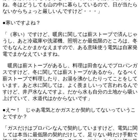
ね。冬はどうしても山の中に暮らしているので、日が当たら
ないからちょっと厳しいんですけど・・・」
●寒いですよね？
「（寒い）ですけど、暖房に関しては薪ストーブで済んじゃ
うし、あと冷蔵庫や洗濯機、照明とか最低限のところは、冬
でもなんとかまかなえますので、ある意味使う電気は自家発
電でまかなえていますね。
暖房は薪ストーブがあるし、料理は田舎なんでプロパンガ
スですけど、冬に関しては薪ストーブがあるから、なるべく
薪ストーブで料理したり、お湯を沸かしたりってことをして
います。あと水に関しては、よく羨ましいって言われるんで
すけど、井戸水なんですよ。だから水も自分の土地から吸い
上げていて、水道代はかからないです」
●え〜！ じゃあ電気とかガスとか契約してないっていうこ
とですか？
「ガスだけはプロパンなんで契約していますけど、電気に関
しては本当に最低限の契約だけして、足りない時だけ手動で