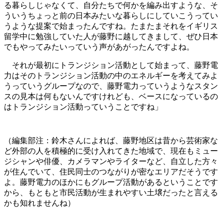
る暮らしじゃなくて、自分たちで何かを編み出すような、そ
ういうちょっと前の日本みたいな暮らしにしていこうってい
うような提案で始まったんですね。たまたまそれをイギリス
留学中に勉強していた人が藤野に越してきまして、ぜひ日本
でもやってみたいっていう声があがったんですよね。
それが最初にトランジション活動として始まって、藤野電
力はそのトランジション活動の中のエネルギーを考えてみよ
うっていうグループなので、藤野電力っていうようなスタン
スの見本は何もないんですけれども、ベースになっているの
はトランジション活動っていうことですね」
（編集部注：鈴木さんによれば、藤野地区は昔から芸術家な
ど外部の人を積極的に受け入れてきた地域で、現在もミュー
ジシャンや俳優、カメラマンやライターなど、自立した方々
が住んでいて、住民同士のつながりが密なエリアだそうです
よ。藤野電力のほかにもグループ活動があるということです
から、もともと市民活動が生まれやすい土壌だったと言える
かも知れませんね）