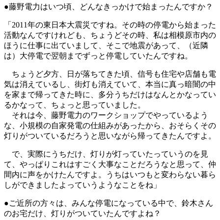
●藤野電力はいつ頃、どんなきっかけで始まったんですか？
「2011年の東日本大震災ですね。その時の停電から始まった
活動なんですけれども、ちょうどその時、私は相模原市内の
ほうに仕事に出ていまして、そこで地震があって、（近隣
は）大停電で翌朝までずっと停電していたんですね。
ちょうど夕方、日が落ちてきた頃、信号も住宅や店舗も電
気は消えているし、街灯も消えていて、本当に真っ暗闇の中
を家まで帰ってきた時に、多分うちだけはなんとかなってい
るかなって、ちょっと思っていました。
それは今、藤野電力のワークショップでやっているよう
な、小規模の自家発電の仕組みがあったから、おそらくその
灯りがついているだろうと思いながら帰ってきたんですよ。
で、実際にうちだけ、灯りが灯っていたっていうのを見
て、やっぱりこれはすごく大事なことだろうなと思って、仲
間内に声をかけたんですよ。うちはいつもと変わらない暮ら
しができましたよっていうようなことをね」
●ご近所の方々は、みんな停電になっている中で、鈴木さん
のお宅だけ、灯りがついていたんですよね？