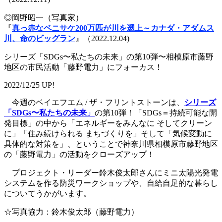
◎岡野昭一（写真家）
『
真っ赤なベニサケ200万匹が川を遡上～カナダ・アダムス
川、命のビッグラン
』（2022.12.04)
シリーズ「SDGs〜私たちの未来」の第10弾〜相模原市藤野
地区の市民活動「藤野電力」にフォーカス！
2022/12/25 UP!
今週のベイエフエム / ザ・フリントストーンは、
シリーズ
「SDGs〜私たちの未来」
の第10弾！「SDGs＝持続可能な開
発目標」の中から「エネルギーをみんなに そしてクリーン
に」「住み続けられる まちづくりを」そして「気候変動に
具体的な対策を」、ということで神奈川県相模原市藤野地区
の「藤野電力」の活動をクローズアップ！
プロジェクト・リーダー鈴木俊太郎さんにミニ太陽光発電
システムを作る防災ワークショップや、自給自足的な暮らし
についてうかがいます。
☆写真協力：鈴木俊太郎（藤野電力）