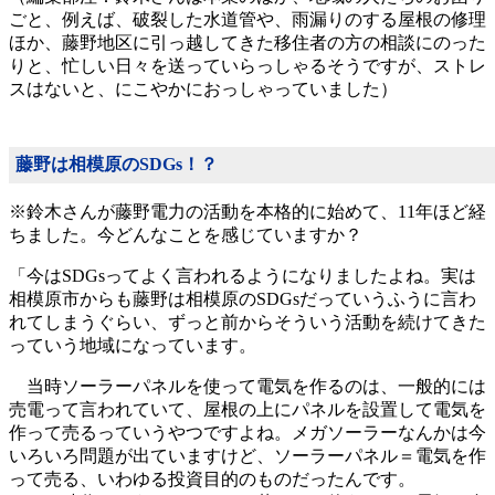
ごと、例えば、破裂した水道管や、雨漏りのする屋根の修理
ほか、藤野地区に引っ越してきた移住者の方の相談にのった
りと、忙しい日々を送っていらっしゃるそうですが、ストレ
スはないと、にこやかにおっしゃっていました）
藤野は相模原のSDGs！？
※鈴木さんが藤野電力の活動を本格的に始めて、11年ほど経
ちました。今どんなことを感じていますか？
「今はSDGsってよく言われるようになりましたよね。実は
相模原市からも藤野は相模原のSDGsだっていうふうに言わ
れてしまうぐらい、ずっと前からそういう活動を続けてきた
っていう地域になっています。
当時ソーラーパネルを使って電気を作るのは、一般的には
売電って言われていて、屋根の上にパネルを設置して電気を
作って売るっていうやつですよね。メガソーラーなんかは今
いろいろ問題が出ていますけど、ソーラーパネル＝電気を作
って売る、いわゆる投資目的のものだったんです。