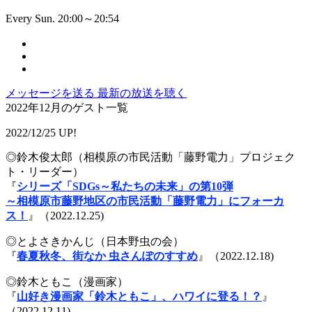
Every Sun. 20:00～20:54
メッセージを送る
最新の放送を聴く
2022年12月のゲスト一覧
2022/12/25 UP!
◎鈴木俊太郎（相模原の市民活動「藤野電力」プロジェク
ト・リーダー）
『
シリーズ「SDGs～私たちの未来」の第10弾
～相模原市藤野地区の市民活動「藤野電力」にフォーカ
ス！
』（2022.12.25)
◎とよさきかんじ（日本野虫の会）
『
春夏秋冬、街なか 虫さんぽのすすめ
』（2022.12.18)
◎鈴木ともこ（漫画家）
『
山好き漫画家「鈴木ともこ」、ハワイに登る！？
』
（2022.12.11)