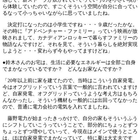
ら体験していたので、すごくそういう空間が自分に合ってい
るなって小っちゃいながらに思っていましたね。
決定打になったのは小学生ですね・・・９歳だったかな。
その時に『アドベンチャー・ファミリー』っていう映画が放
映されまして、カナディアンロッキーで暮らすファミリーの
物語なんですけど、それを見て、そういう暮らしを絶対実現
しようと・・・変わらず今もやってますけどね」
●鈴木さんのお宅は、生活に必要なエネルギーは全部ご自身
でまかなっているですか？ どんなお家なんですか？
「20年以上前に家を建てたので、当時はこういう自家発電、
今はオフグリッドっていう言葉で一般的に言われていますけ
ど、自家発電、オフグリッドっていうような考え方はもちろ
んなかったし、そういう機材も一般的には出回ってなかった
ので、普通に電力会社の電気を入れてましたね。
藤野電力が始まったきっかけで、自分の家もそういうふう
にシフトしていこうっていうことで、部分的にちょっとずつ
ちょっとずつ増やしていって、今現在はメインで使うところ
は、ほぼ自家発電でまかなっていて、特に夏は大丈夫です