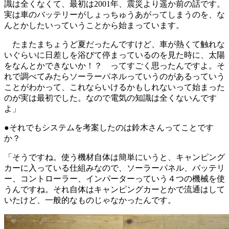
識は全くなくて、最初は2001年、震災より遥か前の話です。
実は車のバッテリーがしょっちゅうあがってしまうのを、な
んとかしたいっていうことから始まっています。
たまたまちょうど夏だったんですけど、車が熱くて触れな
いぐらいに日差しを浴びて停まっているのを見た時に、太陽
をなんとかできないか！？ ってすごく思ったんですよ。そ
れで調べてみたらソーラーパネルっていうのがあるっていう
ことがわかって、これならいけるかもしれないって始まった
のが実は最初でした。なので電気の知識は全くないんです
よ」
●それでもシステムを考案したのは鈴木さんってことです
か？
「そうですね。使う機材自体は簡単にいうと、キャンピング
カーに入っている仕組みなので、ソーラーパネル、バッテリ
ー、コントローラー、インパーターっていう４つの機械を使
うんですね。それ自体はキャンピングカーとかで流通はして
いたけど、一般的なものじゃなかったんです。