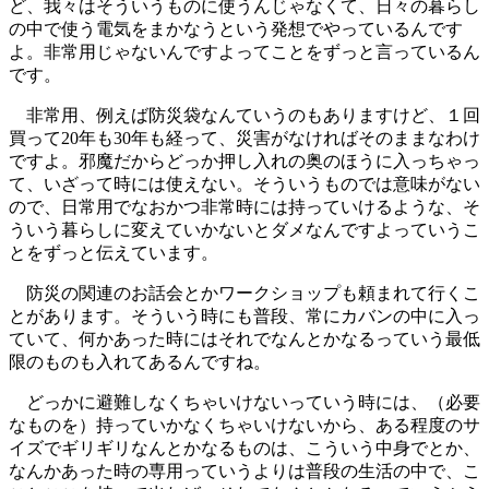
ど、我々はそういうものに使うんじゃなくて、日々の暮らし
の中で使う電気をまかなうという発想でやっているんです
よ。非常用じゃないんですよってことをずっと言っているん
です。
非常用、例えば防災袋なんていうのもありますけど、１回
買って20年も30年も経って、災害がなければそのままなわけ
ですよ。邪魔だからどっか押し入れの奥のほうに入っちゃっ
て、いざって時には使えない。そういうものでは意味がない
ので、日常用でなおかつ非常時には持っていけるような、そ
ういう暮らしに変えていかないとダメなんですよっていうこ
とをずっと伝えています。
防災の関連のお話会とかワークショップも頼まれて行くこ
とがあります。そういう時にも普段、常にカバンの中に入っ
ていて、何かあった時にはそれでなんとかなるっていう最低
限のものも入れてあるんですね。
どっかに避難しなくちゃいけないっていう時には、（必要
なものを）持っていかなくちゃいけないから、ある程度のサ
イズでギリギリなんとかなるものは、こういう中身でとか、
なんかあった時の専用っていうよりは普段の生活の中で、こ