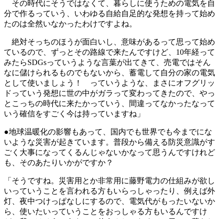
その時代にそうではなくて、暮らしに使うための電気を自
分で作るっていう、いわゆる自給自足的な発想を持って始め
たのは全然いなかったわけですよね。
絶対そっちのほうが面白いし、意味があるって思って始め
ているので、ずっとその路線で来たんですけど、10年経って
みたらSDGsっていうような言葉が出てきて、売電ではそん
なに儲けられるものでもないから、蓄電して自分の家の電気
として使いましょう！ っていうような、まさにオフグリッ
ドっていう発想に世の中がガラって変わってきたので、やっ
とこっちの時代に来たかっていう、間違ってなかったなって
いう確信をすごく今は持っていますね」
●地球温暖化の影響もあって、国内でも世界でも今までにな
いような災害が起きています。普段から備える防災意識がす
ごく大事になってくるんじゃないかなって思うんですけれど
も、そのあたりいかがですか？
「そうですね。災害用とか非常用に藤野電力の仕組みが欲し
いっていうことを言われる方もいらっしゃったり、例えば外
灯、夜中つけっぱなしにするので、電気代がもったいないか
ら、使いたいっていうことをおっしゃる方もいるんですけ