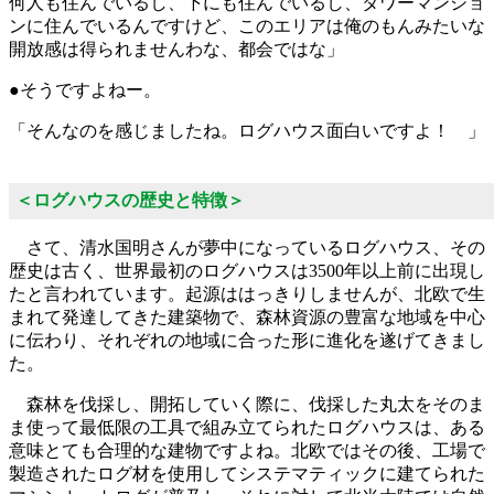
何人も住んでいるし、下にも住んでいるし、タワーマンショ
ンに住んでいるんですけど、このエリアは俺のもんみたいな
開放感は得られませんわな、都会ではな」
●そうですよねー。
「そんなのを感じましたね。ログハウス面白いですよ！ 」
＜ログハウスの歴史と特徴＞
さて、清水国明さんが夢中になっているログハウス、その
歴史は古く、世界最初のログハウスは3500年以上前に出現し
たと言われています。起源ははっきりしませんが、北欧で生
まれて発達してきた建築物で、森林資源の豊富な地域を中心
に伝わり、それぞれの地域に合った形に進化を遂げてきまし
た。
森林を伐採し、開拓していく際に、伐採した丸太をそのま
ま使って最低限の工具で組み立てられたログハウスは、ある
意味とても合理的な建物ですよね。北欧ではその後、工場で
製造されたログ材を使用してシステマティックに建てられた