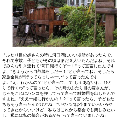
「ふたり目の嫁さんの時に河口湖にいい場所があったんで、
それで家族、子どもがその頃はまだ３人いたんだよね、それ
でみんな引き連れて“河口湖行くぞー！”って宣言したんです
よ、“きょうから自然暮らしだー！”とか言ってね。そしたら
家族全員が“行ってらっしゃーい”って言ったんです
よ。“え、行かんの？”とか言って、で“しゃあないわ、ひと
りで行くわ”って言ったら、その時のふたり目の嫁さんが、
じゃあこれにハンコを押してって言って離婚届を出したんで
すよね。“ええ一緒に行かんの！？”って言ったら、子どもた
ちもそう言ったんだけどね、“いやパパは今までいろいろや
ってきたからいいけど、私らはこれから都会でも楽しみたい
し、私には私の都合があるから”って言っていましたね」