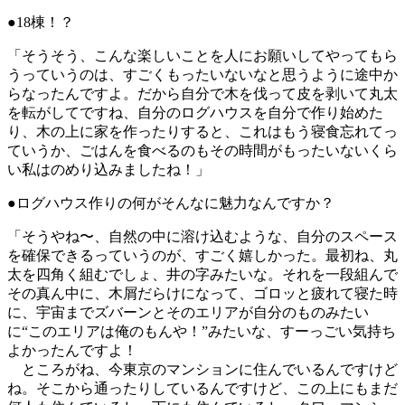
●18棟！？
「そうそう、こんな楽しいことを人にお願いしてやってもら
うっていうのは、すごくもったいないなと思うように途中か
らなったんですよ。だから自分で木を伐って皮を剥いて丸太
を転がしてですね、自分のログハウスを自分で作り始めた
り、木の上に家を作ったりすると、これはもう寝食忘れてっ
ていうか、ごはんを食べるのもその時間がもったいないくら
い私はのめり込みましたね！」
●ログハウス作りの何がそんなに魅力なんですか？
「そうやね〜、自然の中に溶け込むような、自分のスペース
を確保できるっていうのが、すごく嬉しかった。最初ね、丸
太を四角く組むでしょ、井の字みたいな。それを一段組んで
その真ん中に、木屑だらけになって、ゴロッと疲れて寝た時
に、宇宙までズバーンとそのエリアが自分のものみたい
に“このエリアは俺のもんや！”みたいな、すーっごい気持ち
よかったんですよ！
ところがね、今東京のマンションに住んでいるんですけど
ね。そこから通ったりしているんですけど、この上にもまだ