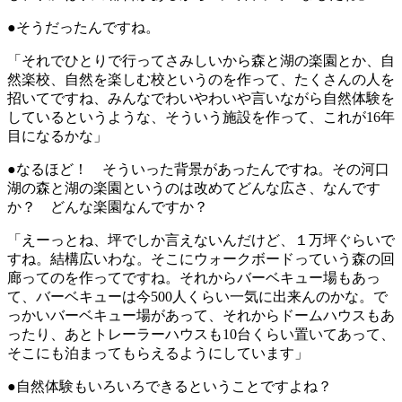
●そうだったんですね。
「それでひとりで行ってさみしいから森と湖の楽園とか、自
然楽校、自然を楽しむ校というのを作って、たくさんの人を
招いてですね、みんなでわいやわいや言いながら自然体験を
しているというような、そういう施設を作って、これが16年
目になるかな」
●なるほど！ そういった背景があったんですね。その河口
湖の森と湖の楽園というのは改めてどんな広さ、なんです
か？ どんな楽園なんですか？
「えーっとね、坪でしか言えないんだけど、１万坪ぐらいで
すね。結構広いわな。そこにウォークボードっていう森の回
廊ってのを作ってですね。それからバーベキュー場もあっ
て、バーベキューは今500人くらい一気に出来んのかな。で
っかいバーベキュー場があって、それからドームハウスもあ
ったり、あとトレーラーハウスも10台くらい置いてあって、
そこにも泊まってもらえるようにしています」
●自然体験もいろいろできるということですよね？