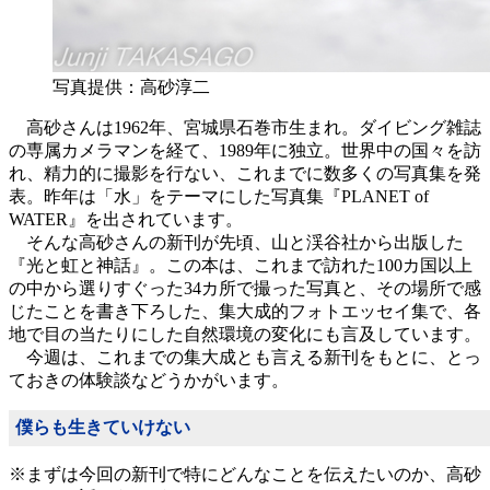
写真提供：高砂淳二
高砂さんは1962年、宮城県石巻市生まれ。ダイビング雑誌
の専属カメラマンを経て、1989年に独立。世界中の国々を訪
れ、精力的に撮影を行ない、これまでに数多くの写真集を発
表。昨年は「水」をテーマにした写真集『PLANET of
WATER』を出されています。
そんな高砂さんの新刊が先頃、山と渓谷社から出版した
『光と虹と神話』。この本は、これまで訪れた100カ国以上
の中から選りすぐった34カ所で撮った写真と、その場所で感
じたことを書き下ろした、集大成的フォトエッセイ集で、各
地で目の当たりにした自然環境の変化にも言及しています。
今週は、これまでの集大成とも言える新刊をもとに、とっ
ておきの体験談などうかがいます。
僕らも生きていけない
※まずは今回の新刊で特にどんなことを伝えたいのか、高砂