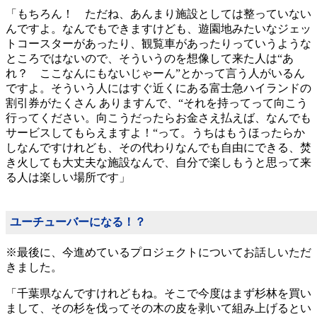
「もちろん！ ただね、あんまり施設としては整っていない
んですよ。なんでもできますけども、遊園地みたいなジェッ
トコースターがあったり、観覧車があったりっていうような
ところではないので、そういうのを想像して来た人は“あ
れ？ ここなんにもないじゃーん”とかって言う人がいるん
ですよ。そういう人にはすぐ近くにある富士急ハイランドの
割引券がたくさん ありますんで、“それを持ってって向こう
行ってください。向こうだったらお金さえ払えば、なんでも
サービスしてもらえますよ！“って。うちはもうほったらか
しなんですけれども、その代わりなんでも自由にできる、焚
き火しても大丈夫な施設なんで、自分で楽しもうと思って来
る人は楽しい場所です」
ユーチューバーになる！？
※最後に、今進めているプロジェクトについてお話しいただ
きました。
「千葉県なんですけれどもね。そこで今度はまず杉林を買い
まして、その杉を伐ってその木の皮を剥いて組み上げるとい