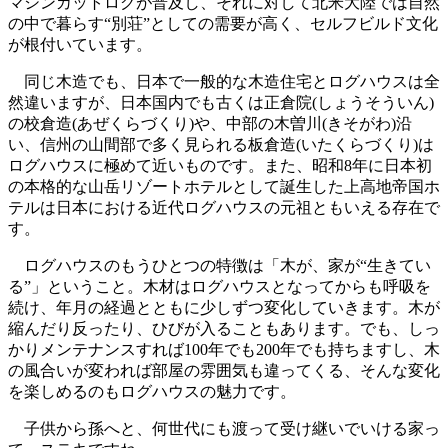
マシンカットログが普及し、それに対して北米大陸では自然
の中で暮らす“別荘”としての需要が高く、セルフビルド文化
が根付いています。
同じ木造でも、日本で一般的な木造住宅とログハウスは全
然違いますが、日本国内でも古くは正倉院(しょうそういん)
の校倉造(あぜくらづくり)や、中部の木曽川(きそがわ)沿
い、信州の山間部で多く見られる板倉造(いたくらづくり)は
ログハウスに極めて近いものです。また、昭和8年に日本初
の本格的な山岳リゾートホテルとして誕生した上高地帝国ホ
テルは日本における近代ログハウスの元祖ともいえる存在で
す。
ログハウスのもうひとつの特徴は「木が、家が“生きてい
る”」ということ。木材はログハウスとなってからも呼吸を
続け、年月の経過とともに少しずつ変化していきます。木が
縮んだり反ったり、ひびが入ることもあります。でも、しっ
かりメンテナンスすれば100年でも200年でも持ちますし、木
の風合いが変われば部屋の雰囲気も違ってくる、そんな変化
を楽しめるのもログハウスの魅力です。
子供から孫へと、何世代にも渡って受け継いでいける家っ