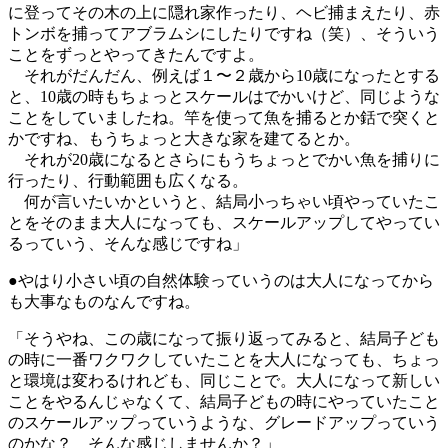
に登ってその木の上に隠れ家作ったり、ヘビ捕まえたり、赤
トンボを捕ってアブラムシにしたりですね（笑）、そういう
ことをずっとやってきたんですよ。
それがだんだん、例えば１〜２歳から10歳になったとする
と、10歳の時もちょっとスケールはでかいけど、同じような
ことをしていましたね。竿を使って魚を捕るとか銛で突くと
かですね、もうちょっと大きな家を建てるとか。
それが20歳になるとさらにもうちょっとでかい魚を捕りに
行ったり、行動範囲も広くなる。
何が言いたいかというと、結局小っちゃい頃やっていたこ
とをそのまま大人になっても、スケールアップしてやってい
るっていう、そんな感じですね」
●やはり小さい頃の自然体験っていうのは大人になってから
も大事なものなんですね。
「そうやね、この歳になって振り返ってみると、結局子ども
の時に一番ワクワクしていたことを大人になっても、ちょっ
と環境は変わるけれども、同じことで。大人になって新しい
ことをやるんじゃなくて、結局子どもの時にやっていたこと
のスケールアップっていうような、グレードアップっていう
のかな？ そんな感じしませんか？」