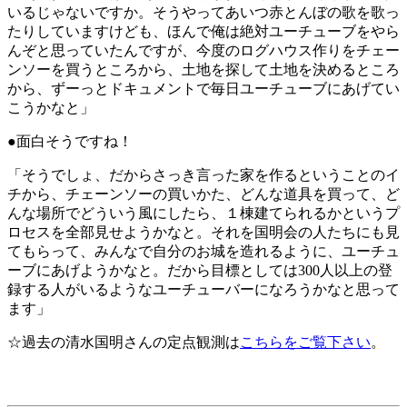
いるじゃないですか。そうやってあいつ赤とんぼの歌を歌っ
たりしていますけども、ほんで俺は絶対ユーチューブをやら
んぞと思っていたんですが、今度のログハウス作りをチェー
ンソーを買うところから、土地を探して土地を決めるところ
から、ずーっとドキュメントで毎日ユーチューブにあげてい
こうかなと」
●面白そうですね！
「そうでしょ、だからさっき言った家を作るということのイ
チから、チェーンソーの買いかた、どんな道具を買って、ど
んな場所でどういう風にしたら、１棟建てられるかというプ
ロセスを全部見せようかなと。それを国明会の人たちにも見
てもらって、みんなで自分のお城を造れるように、ユーチュ
ーブにあげようかなと。だから目標としては300人以上の登
録する人がいるようなユーチューバーになろうかなと思って
ます」
☆過去の清水国明さんの定点観測は
こちらをご覧下さい
。