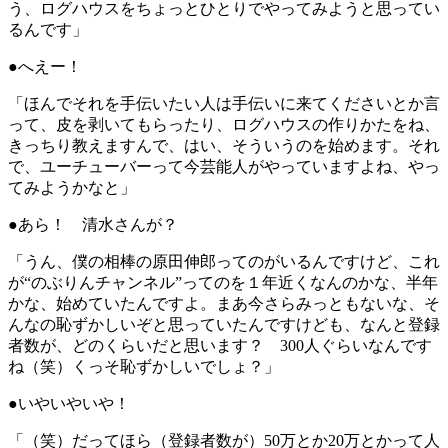
う、ログハウスをちょっとひとりでやってみようと思ってい
るんです」
●へえー！
「ほんでそれを手伝いたい人は手伝いに来てくださいとか言
って、皮を剥いてもらったり、ログハウスの作りかたをね、
きっちり教えますんで、はい、そういうのを始めます。それ
で、ユーチューバーって今芸能人がやっていますよね、やっ
てみようかなと」
●あら！ 清水さんが？
「うん、僕の相棒の原田伸郎ってのがいるんですけど、これ
が“のぶりんチャンネル”ってのを１年近くなんのかな、半年
かな、始めていたんですよ。まあ今さらみっともないな、そ
んなの恥ずかしいぞと思っていたんですけども、なんと登録
者数が、どのくらいだと思います？ 300人ぐらいなんです
ね（笑）くっそ恥ずかしいでしょ？」
●いやいやいや！
「（笑）だってほら（登録者数が）50万とか20万とかって人