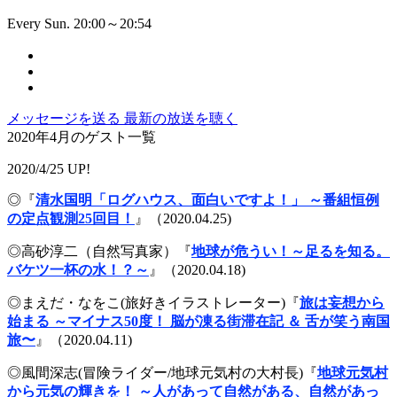
Every Sun. 20:00～20:54
メッセージを送る
最新の放送を聴く
2020年4月のゲスト一覧
2020/4/25 UP!
◎『
清水国明「ログハウス、面白いですよ！」 ～番組恒例
の定点観測25回目！
』（2020.04.25)
◎高砂淳二（自然写真家）『
地球が危うい！～足るを知る。
バケツ一杯の水！？～
』（2020.04.18)
◎まえだ・なをこ(旅好きイラストレーター)『
旅は妄想から
始まる ～マイナス50度！ 脳が凍る街滞在記 ＆ 舌が笑う南国
旅〜
』（2020.04.11)
◎風間深志(冒険ライダー/地球元気村の大村長)『
地球元気村
から元気の輝きを！ ～人があって自然がある、自然があっ