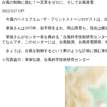
台風の制御に挑む！〜災害をゼロに、そして台風発電
2022/3/27 UP!
今週のベイエフエム / ザ・フリントストーンのゲストは
筆保さんは1975年、岩手県生まれ、岡山県育ち。現在は
筆保さんがセンター長を務める「台風科学技術研究センター
てなんです。このセンターには、台風観測、台風発電開発、
きょうは、台風を制御するという夢のような計画に挑む筆保
☆写真協力：筆保弘徳、台風科学技術研究センター