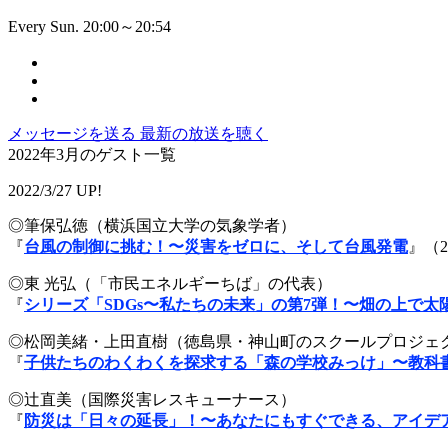
Every Sun. 20:00～20:54
メッセージを送る
最新の放送を聴く
2022年3月のゲスト一覧
2022/3/27 UP!
◎筆保弘徳（横浜国立大学の気象学者）
『
台風の制御に挑む！〜災害をゼロに、そして台風発電
』（20
◎東 光弘（「市民エネルギーちば」の代表）
『
シリーズ「SDGs〜私たちの未来」の第7弾！〜畑の上で
◎松岡美緒・上田直樹（徳島県・神山町のスクールプロジェ
『
子供たちのわくわくを探求する「森の学校みっけ」〜教科
◎辻直美（国際災害レスキューナース）
『
防災は「日々の延長」！〜あなたにもすぐできる、アイデ