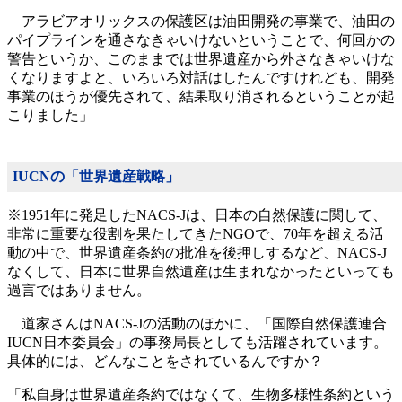
アラビアオリックスの保護区は油田開発の事業で、油田の
パイプラインを通さなきゃいけないということで、何回かの
警告というか、このままでは世界遺産から外さなきゃいけな
くなりますよと、いろいろ対話はしたんですけれども、開発
事業のほうが優先されて、結果取り消されるということが起
こりました」
IUCNの「世界遺産戦略」
※1951年に発足したNACS-Jは、日本の自然保護に関して、
非常に重要な役割を果たしてきたNGOで、70年を超える活
動の中で、世界遺産条約の批准を後押しするなど、NACS-J
なくして、日本に世界自然遺産は生まれなかったといっても
過言ではありません。
道家さんはNACS-Jの活動のほかに、「国際自然保護連合
IUCN日本委員会」の事務局長としても活躍されています。
具体的には、どんなことをされているんですか？
「私自身は世界遺産条約ではなくて、生物多様性条約という