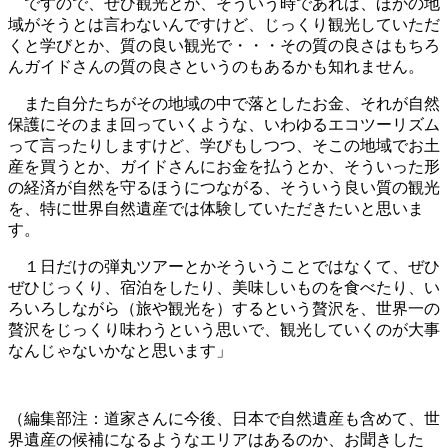
ですので、ぜひ観光とか、そういう時であれば、ほかの地
域がそうとは言わないんですけど、じっくり観光していただ
くと学びとか、質の良い観光で・・・その質の良さはもちろ
んガイドさんの質の良さというのもあるかも知れません。
また自分たちがその地域の中で落としたお金、それが自然
保護にそのまま回っていくような、いわゆるエコツーリズム
って言ったりしますけど、学びもしつつ、そこの地域でお土
産を買うとか、ガイドさんにお金を払うとか、そういった形
の経済が自然を守るほうにつながる、そういう良い質の観光
を、特に世界自然遺産では体験していただきたいと思いま
す。
１日だけの弾丸ツアーとかそういうことではなくて、ぜひ
ぜひじっくり、宿泊をしたり、美味しいものを食べたり、い
ろいろしながら（旅や観光を）するという贅沢を、世界一の
贅沢をじっくり味わうという思いで、観光していくのが大事
なんじゃないかなと思います」
（編集部注：道家さんに今後、日本で自然遺産も含めて、世
界遺産の候補になるようなエリアはあるのか、お聞きした