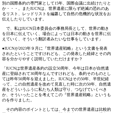
別の国際条約の専門家として15年、国際会議に出続けたりと
か・・・。またIUCNは、世界遺産に限らず絶滅の恐れのあ
るリスト、レッドリストを編纂して自然の危機的な状況をお
伝えしたりしています。
で、私はIUCN日本委員会の事務局長として、世界の動き
を日本に伝えていく、場合によっては日本の動きを世界に伝
えていく、そういう翻訳者みたいな仕事をしています」
●IUCNが2023年９月に『世界遺産戦略』という文書を発表
されたということですけれども、この発表した経緯とその内
容を分かりやすく説明していただけますか？
「IUCNは世界遺産条約の設立50周年、今年は日本が自然遺
産に登録されて30周年なんですけれども、条約そのものとし
ては昨年50周年を迎えました。IUCNはその50年、半世紀経
って、この自然遺産を改めて見直した時に次の50年、自然遺
産をどういうふうに私たち人類は守り、つなげていくべき
か、そういったことを考えてこの『世界遺産戦略』というも
のを作りました。
その内容のポイントとしては、今までの世界遺産は比較的