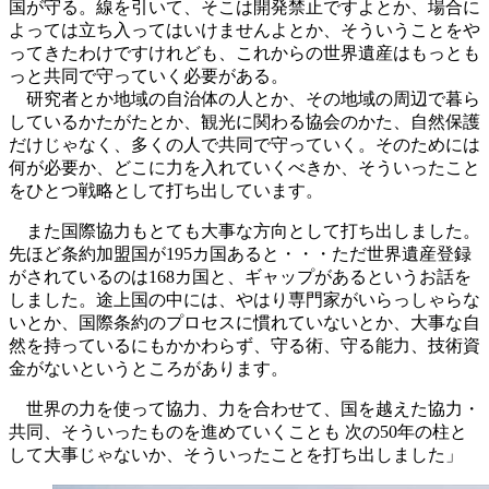
国が守る。線を引いて、そこは開発禁止ですよとか、場合に
よっては立ち入ってはいけませんよとか、そういうことをや
ってきたわけですけれども、これからの世界遺産はもっとも
っと共同で守っていく必要がある。
研究者とか地域の自治体の人とか、その地域の周辺で暮ら
しているかたがたとか、観光に関わる協会のかた、自然保護
だけじゃなく、多くの人で共同で守っていく。そのためには
何が必要か、どこに力を入れていくべきか、そういったこと
をひとつ戦略として打ち出しています。
また国際協力もとても大事な方向として打ち出しました。
先ほど条約加盟国が195カ国あると・・・ただ世界遺産登録
がされているのは168カ国と、ギャップがあるというお話を
しました。途上国の中には、やはり専門家がいらっしゃらな
いとか、国際条約のプロセスに慣れていないとか、大事な自
然を持っているにもかかわらず、守る術、守る能力、技術資
金がないというところがあります。
世界の力を使って協力、力を合わせて、国を越えた協力・
共同、そういったものを進めていくことも 次の50年の柱と
して大事じゃないか、そういったことを打ち出しました」