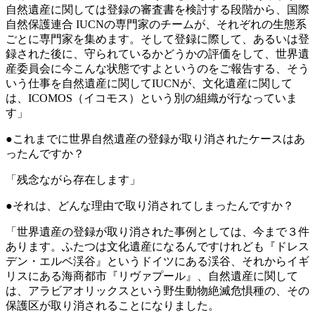
自然遺産に関しては登録の審査書を検討する段階から、国際
自然保護連合 IUCNの専門家のチームが、それぞれの生態系
ごとに専門家を集めます。そして登録に際して、あるいは登
録された後に、守られているかどうかの評価をして、世界遺
産委員会に今こんな状態ですよというのをご報告する、そう
いう仕事を自然遺産に関してIUCNが、文化遺産に関して
は、ICOMOS（イコモス）という別の組織が行なっていま
す」
●これまでに世界自然遺産の登録が取り消されたケースはあ
ったんですか？
「残念ながら存在します」
●それは、どんな理由で取り消されてしまったんですか？
「世界遺産の登録が取り消された事例としては、今まで３件
あります。ふたつは文化遺産になるんですけれども『ドレス
デン・エルベ渓谷』というドイツにある渓谷、それからイギ
リスにある海商都市『リヴァプール』、自然遺産に関して
は、アラビアオリックスという野生動物絶滅危惧種の、その
保護区が取り消されることになりました。