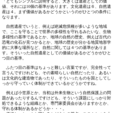
「とてもシンプルに説明すると、大きくは遺産としての価
値、それには10個の基準があります。文化遺産は６、自然遺
産は４。まず価値があるかどうかというのがひとつの条件に
なります。
自然遺産でいうと、例えば絶滅危惧種が多いような地域
で、ここを守ることで世界の多様性を守れるみたいな、生物
多様性の基準であるとか、地球の自然の歴史、例えば古代の
恐竜の化石が見つかるとか、地球の歴史が分かる地質地形学
的に大事な場所など、自然に関しては４つの基準がありま
す。そういった自然遺産としての価値があるかどうかがひと
つ目の基準。
ふたつ目の基準はちょっと難しい言葉ですが、完全性って
言うんですけれども、その素晴らしい自然だったり、あるい
は文化的な建造物であったり、そういったものを国としてし
っかり守っていく体制ができているかどうかですね。
例えば小笠原とか、当初は外来生物という自然保護上の問
題があったりするんですけども、そういう課題にしっかり対
処できるような組織とか、専門家委員会がありますかとか、
守れる体制があるかどうか・・・。