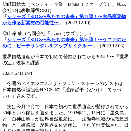
◎町田紘太（ベンチャー企業「fabula（ファーブラ）」株式
会社の代表取締役CEO）
『
シリーズ「SDGs〜私たちの未来」第17弾！〜食品廃棄物
から作る新素材の可能性〜
』（2023.12.10)
◎山岸 成（合同会社「Uzuri（ウズリ）」）
『
シリーズ「SDGs〜私たちの未来」第16弾！〜ケニアのた
めに、ビーチサンダルをアップサイクル 〜
』（2023.12.03)
世界自然遺産が日本で初めて登録されてから30年！〜「世界
の宝」現状と課題
2023/12/31 UP!
今週のベイエフエム / ザ・フリントストーンのゲストは、
日本自然保護協会NACS-Jの「道家哲平（どうけ・てっぺ
い）」さんです。
実は今月12月で、日本で初めて世界遺産が登録されてから
30年という節目を迎えました。1993年12月11日に「屋久島」
と「白神山地」が世界自然遺産に、「法隆寺地域の仏教建造
物」と「姫路城」が世界文化遺産に、それぞれ登録され、日