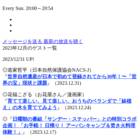
Every Sun. 20:00～20:54
メッセージを送る
最新の放送を聴く
2023年12月のゲスト一覧
2023/12/31 UP!
◎道家哲平（日本自然保護協会NACS-J）
『
世界自然遺産が日本で初めて登録されてから30年！〜「世
界の宝」現状と課題
』（2023.12.31)
◎花福こざる（お花屋さん／漫画家）
『
育てて楽しい、見て楽しい、おうちのベランダで「鉢植
え」の木を育ててみよう
』（2023.12.24)
◎『
日曜朝の番組「サンデー・ステッパー」との特別コラボ
企画！ 「お手軽！ 日帰り！ アーバンキャンプ＆焚き火料理
体験！」
』（2023.12.17)