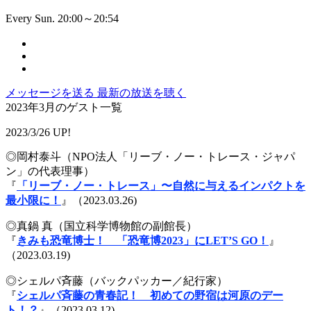
Every Sun. 20:00～20:54
メッセージを送る
最新の放送を聴く
2023年3月のゲスト一覧
2023/3/26 UP!
◎岡村泰斗（NPO法人「リーブ・ノー・トレース・ジャパ
ン」の代表理事）
『
「リーブ・ノー・トレース」〜自然に与えるインパクトを
最小限に！
』（2023.03.26)
◎真鍋 真（国立科学博物館の副館長）
『
きみも恐竜博士！ 「恐竜博2023」にLET’S GO！
』
（2023.03.19)
◎シェルパ斉藤（バックパッカー／紀行家）
『
シェルパ斉藤の青春記！ 初めての野宿は河原のデー
ト！？
』（2023.03.12)