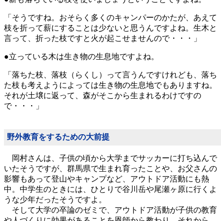
「そうですね。おそらく多くのキャンパーのかたが、あえて
枝を折って薪にすることは少ないと思うんですよね。生木と
言って、折った枝ですと火が起こせませんので・・・」
●立っている木は生き物の生息地ですよね。
「落ちた枝、落枝（らくし）って言うんですけれども、落ち
た枝も考えようによっては生き物の生息地でもありますね。
それが土壌に返って、森がそこから生まれるわけですの
で・・・」
野外教育をするための大前提
岡村さんは、子供の頃から大学までサッカーに打ち込んで
いたそうですが、群馬県で生まれ育ったことや、お父さんの
影響もあって登山やキャンプなど、アウトドア活動にも熱
中。中学生のときには、ひとりで谷川岳や尾瀬ヶ原に行くよ
うな少年だったそうですよ。
そして大学の卒論のゼミで、アウトドア活動が子供の教育
や人づくりに効果があることを恩師から教わり、それから