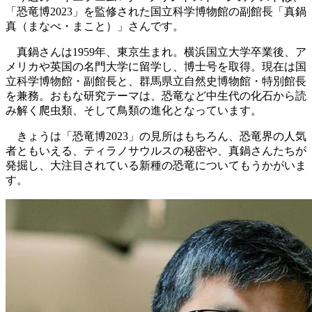
「恐竜博2023」を監修された国立科学博物館の副館長「真鍋
真（まなべ・まこと）」さんです。
真鍋さんは1959年、東京生まれ。横浜国立大学卒業後、ア
メリカや英国の名門大学に留学し、博士号を取得。現在は国
立科学博物館・副館長と、群馬県立自然史博物館・特別館長
を兼務。おもな研究テーマは、恐竜など中生代の化石から読
み解く爬虫類、そして鳥類の進化となっています。
きょうは「恐竜博2023」の見所はもちろん、恐竜界の人気
者ともいえる、ティラノサウルスの秘密や、真鍋さんたちが
発掘し、大注目されている新種の恐竜についてもうかがいま
す。