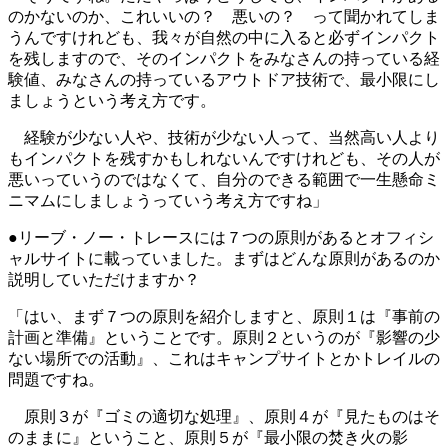
のかないのか、これいいの？ 悪いの？ って聞かれてしま
うんですけれども、我々が自然の中に入ると必ずインパクト
を残しますので、そのインパクトをみなさんの持っている経
験値、みなさんの持っているアウトドア技術で、最小限にし
ましょうという考え方です。
経験が少ない人や、技術が少ない人って、当然高い人より
もインパクトを残すかもしれないんですけれども、その人が
悪いっていうのではなくて、自分のできる範囲で一生懸命ミ
ニマムにしましょうっていう考え方ですね」
●リーブ・ノー・トレースには７つの原則があるとオフィシ
ャルサイトに載っていました。まずはどんな原則があるのか
説明していただけますか？
「はい、まず７つの原則を紹介しますと、原則１は『事前の
計画と準備』ということです。原則２というのが『影響の少
ない場所での活動』、これはキャンプサイトとかトレイルの
問題ですね。
原則３が『ゴミの適切な処理』、原則４が『見たものはそ
のままに』ということ、原則５が『最小限の焚き火の影