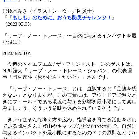
◎鈴木みき（イラストレーター／防災士）
『
「もしも」のために。おうち防災チャレンジ！
』
（2023.03.05)
「リーブ・ノー・トレース」〜自然に与えるインパクトを最
小限に！
2023/3/26 UP!
今週のベイエフエム / ザ・フリントストーンのゲストは、
NPO法人「リーブ・ノー・トレース・ジャパン」の代表理
事「岡村泰斗（おかむら・たいと）」さんです。
「リーブ・ノー・トレース」とは、直訳すると「足跡を残
さない」となりますが、この言葉には、アウトドアで遊ぶと
きにフィールドである環境に与える影響を最小限にして楽し
みましょう、そういう意味が込められているそうです。
きょうはそんな考え方を広め、指導者を育てる活動をされ
ている岡村さんに登山やキャンプなどの野外活動で、自然に
与えるインパクトを最小限にするための７つの原則などうか