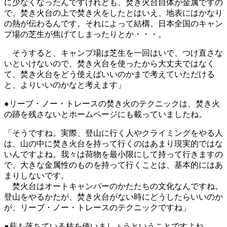
に少なくなったんですけれども、焚き火台自体が金属ですの
で、焚き火台の上で焚き火をしたとはいえ、地表にはかなり
の熱が伝わるんです。それによって結構、日本全国のキャン
プ場の芝生が焦げてしまったりとか・・・。
そうすると、キャンプ場は芝生を一回はいで、つけ直さな
いといけないので、焚き火台を使ったから大丈夫ではなく
て、焚き火台をどう使えばいいのかまで考えていただける
と、よりいいのかなと考えます」
●リーブ・ノー・トレースの焚き火のテクニックは、焚き火
の跡を残さないとホームページにも載っていましたね。
「そうですね。実際、登山に行く人やクライミングをやる人
は、山の中に焚き火台を持って行くのはあまり現実的ではな
いんですよね。我々は荷物を最小限にして持って行きますの
で、大きな金属性のものを持って行くことは、基本的にはあ
まりしないです。
焚火台はオートキャンパーのかたたちの文化なんですね。
登山をやるかたが、焚き火台がない時にどうしたらいいのか
が、リーブ・ノー・トレースのテクニックですね」
●薪も落ちている枝を使いましょうということですよね。