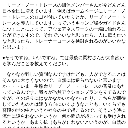
リーブ・ノー・トレースの団体メンバーさんが今どんどん
日本全国に増えています。例えばホームページにリーブ・ノ
ー・トレースのロゴが付いていたりとか、リーブ・ノー・ト
レースを導入しています、っていうキャンプ場やガイドさん
につくことによって、アウェアネスワークの一端に触れるこ
とができますので、それでいいなと思ったら、人に伝えたい
なと思ったら、トレーナーコースを検討されるのがいいかな
と思います」
●そうですね。いいですね。では最後に岡村さんが大自然か
ら学んだことを教えてください。
「なかなか難しい質問なんですけれども、人ができることは
そんなに大きくないので、自然には逆らわないと言います
か・・・いま一生懸命リーブ・ノー・トレースの普及にあた
っているんです。我々が当然アクションプランを立てるんで
すが、その通りにはなかなかいかなかったり、こちらが期待
していたものとは違う方向にいくようなことも、いくらでも
普段の世の中というか社会の中で起こるので、そういう時に
流れに逆らわないというか、何か問題が起こっても受け入れ
るというか、あまり抗（あらが）わないというのが、自然の