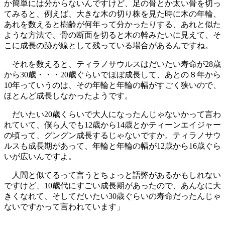
か簡単には分からないんですけど、足の骨とか太い骨を切っ
てみると、例えば、大きな木の切り株を見た時に木の年輪、
あれを数えると樹齢が何年って分かったりする、あれと似た
ような方法で、骨の断面を切ると木の幹みたいに見えて、そ
こに成長の跡が線として残っている場合があるんですね。
それを数えると、ティラノサウルスはだいたい寿命が28歳
から30歳・・・20歳ぐらいでほぼ成長して、あとの８年から
10年っていうのは、その年輪と年輪の幅がすごく狭いので、
ほとんど成長しなかったようです。
だいたい20歳くらいで大人になったんじゃないかって言わ
れていて、僕ら人でも12歳から14歳とかティーンエイジャー
の頃って、グングン成長するじゃないですか。ティラノサウ
ルスも成長期があって、年輪と年輪の幅が12歳から16歳ぐら
いが広いんですよ。
人間と似てるって言うとちょっと語弊があるかもしれない
ですけど、10歳代にすごい成長期があったので、あんなに大
きくなれて、そしてだいたい30歳ぐらいの寿命だったんじゃ
ないですかって言われています」