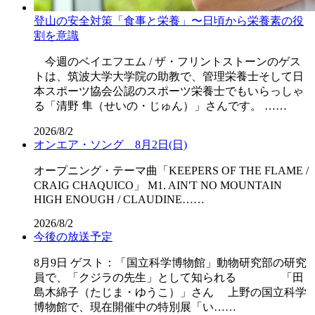
登山の安全対策「食事と栄養」〜日頃から栄養素の役
割を意識
今週のベイエフエム / ザ・フリントストーンのゲス
トは、筑波大学大学院の助教で、管理栄養士そして日
本スポーツ協会公認のスポーツ栄養士でもいらっしゃ
る「清野 隼（せいの・じゅん）」さんです。 ……
2026/8/2
オンエア・ソング 8月2日(日)
オープニング・テーマ曲「KEEPERS OF THE FLAME /
CRAIG CHAQUICO」 M1. AIN'T NO MOUNTAIN
HIGH ENOUGH / CLAUDINE……
2026/8/2
今後の放送予定
8月9日 ゲスト：「国立科学博物館」動物研究部の研究
員で、「クジラの先生」として知られる 「田
島木綿子（たじま・ゆうこ）」さん 上野の国立科学
博物館で、現在開催中の特別展「い……