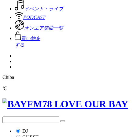
イベント・ライブ
PODCAST
オンエア楽曲一覧
買い物を
する
Chiba
℃
DJ