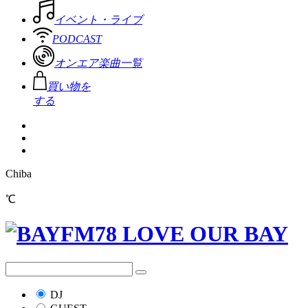
イベント・ライブ
PODCAST
オンエア楽曲一覧
買い物を
する
Chiba
℃
DJ