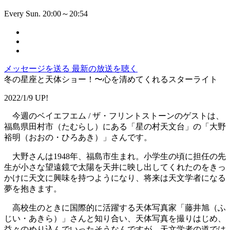
Every Sun. 20:00～20:54
メッセージを送る
最新の放送を聴く
冬の星座と天体ショー！〜心を清めてくれるスターライト
2022/1/9 UP!
今週のベイエフエム / ザ・フリントストーンのゲストは、
福島県田村市（たむらし）にある「星の村天文台」の「大野
裕明（おおの・ひろあき）」さんです。
大野さんは1948年、福島市生まれ。小学生の頃に担任の先
生が小さな望遠鏡で太陽を天井に映し出してくれたのをきっ
かけに天文に興味を持つようになり、将来は天文学者になる
夢を抱きます。
高校生のときに国際的に活躍する天体写真家「藤井旭（ふ
じい・あきら）」さんと知り合い、天体写真を撮りはじめ、
益々のめり込んでいったそうなんですが、天文学者の道では