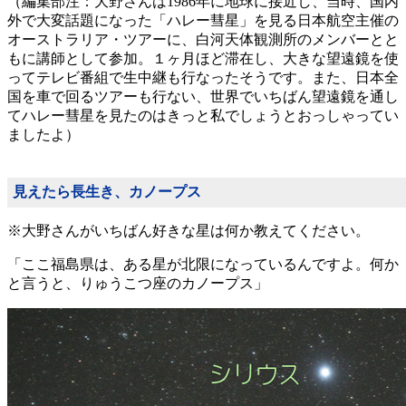
（編集部注：大野さんは1986年に地球に接近し、当時、国内
外で大変話題になった「ハレー彗星」を見る日本航空主催の
オーストラリア・ツアーに、白河天体観測所のメンバーとと
もに講師として参加。１ヶ月ほど滞在し、大きな望遠鏡を使
ってテレビ番組で生中継も行なったそうです。また、日本全
国を車で回るツアーも行ない、世界でいちばん望遠鏡を通し
てハレー彗星を見たのはきっと私でしょうとおっしゃってい
ましたよ）
見えたら長生き、カノープス
※大野さんがいちばん好きな星は何か教えてください。
「ここ福島県は、ある星が北限になっているんですよ。何か
と言うと、りゅうこつ座のカノープス」