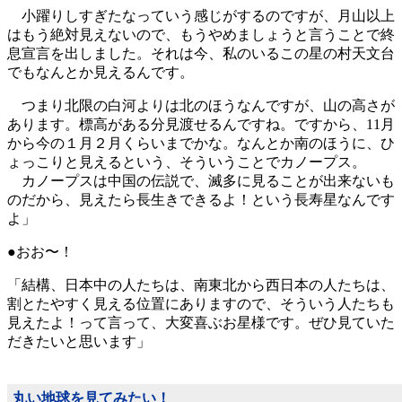
小躍りしすぎたなっていう感じがするのですが、月山以上
はもう絶対見えないので、もうやめましょうと言うことで終
息宣言を出しました。それは今、私のいるこの星の村天文台
でもなんとか見えるんです。
つまり北限の白河よりは北のほうなんですが、山の高さが
あります。標高がある分見渡せるんですね。ですから、11月
から今の１月２月くらいまでかな。なんとか南のほうに、ひ
ょっこりと見えるという、そういうことでカノープス。
カノープスは中国の伝説で、滅多に見ることが出来ないも
のだから、見えたら長生きできるよ！という長寿星なんです
よ」
●おお〜！
「結構、日本中の人たちは、南東北から西日本の人たちは、
割とたやすく見える位置にありますので、そういう人たちも
見えたよ！って言って、大変喜ぶお星様です。ぜひ見ていた
だきたいと思います」
丸い地球を見てみたい！