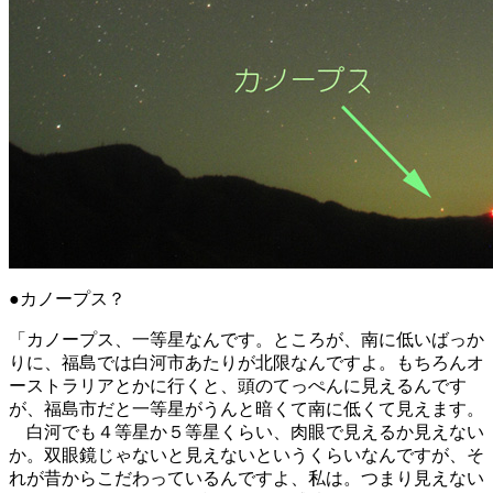
●カノープス？
「カノープス、一等星なんです。ところが、南に低いばっか
りに、福島では白河市あたりが北限なんですよ。もちろんオ
ーストラリアとかに行くと、頭のてっぺんに見えるんです
が、福島市だと一等星がうんと暗くて南に低くて見えます。
白河でも４等星か５等星くらい、肉眼で見えるか見えない
か。双眼鏡じゃないと見えないというくらいなんですが、そ
れが昔からこだわっているんですよ、私は。つまり見えない