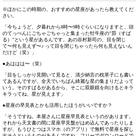
※ほかにこの時期の、おすすめの星座があったら教えてくだ
さい。
「今ちょうど、夕暮れから8時〜9時ぐらいになりますと、頭
のてっぺんにごちゃごちゃっと集まった牡牛座の”昴（すば
る）”という星があるんです。あの谷村新司の、目を閉じ
て〜何も見えず〜♪ って目を閉じちゃったら何も見えないん
だけど（笑）」
●あははは〜（笑）
「目をしっかり見開いて見ると、清少納言の枕草子にも書い
てあるんですが、全天でいちばん綺麗な星の集まりだよって
いう。そのすばるがあるから、そこに双眼鏡を向けるとキラ
キラってね、星が見えます」
●星座の早見表とかも活用したほうがいいですか？
「そうですね。本屋さんに星座早見表というのがあります。
それから天文書の間に星座早見盤がはめ込んであったりしま
すが、もうひとつはスマホ（のアプリ）で無料で星座を探し
出そうというものがあるんですね。フリーでダウンロードで