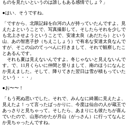
ものを見たいというのは誰しもある感情でしょ？」
●はい、そうですね。
「ですから、北限記録を白河の人が持っていたんですよ。見
えたよということで、写真撮影して。そしたらそれを少しで
も北上させようということで、安達太良（あだたら）という
山、あの智恵子抄（ちえこしょう）で有名な安達太良なんで
すが、そこの山のてっぺんに行きまして、それで観察したこ
とあるんです。
それも夏は見えないんですよ。冬じゃないと見えないんで
す。で、11月くらいに仲間と登りまして、南のほうになんと
か見えました。そして、降りてきた翌日は雪が積もっていた
という・・・」
●お〜〜！
「もう死ぬ思いでした。それで、みんなに綺麗に見えたよ、
見えたよ！って言ったばっかりに、今度は仙台の人が蔵王で
あっさりと見ちゃって。そしたら、あまりにも彼たちが喜ん
でいたので、山形のかたが月山（がっさん）に行ってなんと
か見ちゃったんですね。