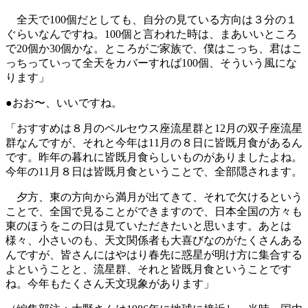
全天で100個だとしても、自分の見ている方向は３分の１
ぐらいなんですね。100個と言われた時は、まあいいところ
で20個か30個かな。ところがご家族で、僕はこっち、君はこ
っちっていって全天をカバーすれば100個、そういう風にな
ります」
●おお〜、いいですね。
「おすすめは８月のペルセウス座流星群と12月の双子座流星
群なんですが、それと今年は11月の８日に皆既月食があるん
です。昨年の暮れに皆既月食らしいものがありましたよね。
今年の11月８日は皆既月食ということで、全部隠されます。
夕方、東の方向から満月が出てきて、それで欠けるという
ことで、全国で見ることができますので、日本全国の方々も
東のほうをこの日は見ていただきたいと思います。あとは
様々、小さいのも、天文関係者も大喜びなのがたくさんある
んですが、皆さんにはやはり春先に惑星が明け方に集合する
よということと、流星群、それと皆既月食ということです
ね。今年もたくさん天文現象があります」