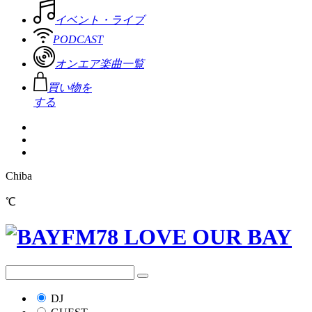
イベント・ライブ
PODCAST
オンエア楽曲一覧
買い物を
する
Chiba
℃
DJ